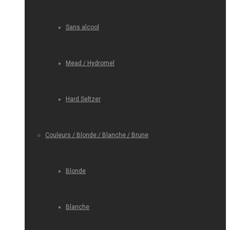
Sans alcool
Mead / Hydromel
Hard Seltzer
Couleurs / Blonde / Blanche / Brune
Blonde
Blanche