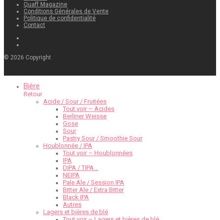
Quaff Magazine
Conditions Générales de Vente
Politique de confidentialité
Contact
©
2026
Copyright
Bière
Retour
Acide / Sour / Fruitées
Tout voir – Acides
Berliner Weisse
Gose
Sour
Pastry Sour / Smoothie Sour
Houblonnée / IPA
Tout voir – Houblonnées
IPA
DIPA / TIPA…
NEIPA
Pale Ale / Session IPA
Bitter Ale / Extra Bitter
Black IPA
Autres
Lagers et bières de blé
Tout voir – Lagers et bières de blé