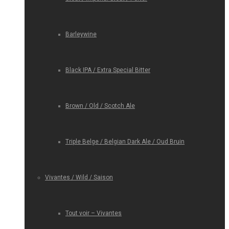
Barleywine
Black IPA / Extra Special Bitter
Brown / Old / Scotch Ale
Triple Belge / Belgian Dark Ale / Oud Bruin
Vivantes / Wild / Saison
Tout voir – Vivantes