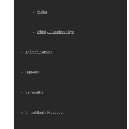
Vodka
Whisky / Bourbon / Rye
Apéritifs / Amers
Liqueurs
Vermouths
Vin pétillant / Prosecco