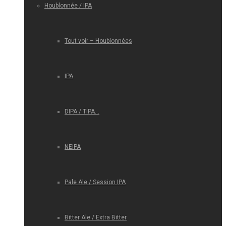
Houblonnée / IPA
Tout voir – Houblonnées
IPA
DIPA / TIPA…
NEIPA
Pale Ale / Session IPA
Bitter Ale / Extra Bitter