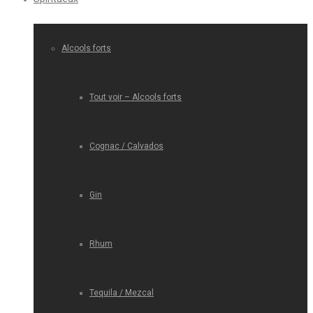
Alcools forts
Tout voir – Alcools forts
Cognac / Calvados
Gin
Rhum
Tequila / Mezcal