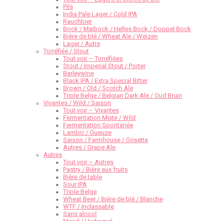
Pils
India Pale Lager / Cold IPA
Rauchbier
Bock / Maibock / Helles Bock / Doppel Bock
Bière de blé / Wheat Ale / Weizen
Lager / Autre
Torréfiée / Stout
Tout voir – Torréfiées
Stout / Imperial Stout / Porter
Barleywine
Black IPA / Extra Special Bitter
Brown / Old / Scotch Ale
Triple Belge / Belgian Dark Ale / Oud Bruin
Vivantes / Wild / Saison
Tout voir – Vivantes
Fermentation Mixte / Wild
Fermentation Spontanée
Lambic / Gueuze
Saison / Farmhouse / Grisette
Autres / Grape Ale
Autres
Tout voir – Autres
Pastry / Bière aux fruits
Bière de table
Sour IPA
Triple Belge
Wheat Beer / Bière de blé / Blanche
WTF / Inclassable
Sans alcool