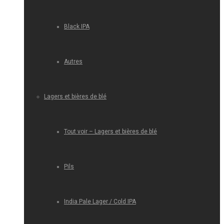
Black IPA
Autres
Lagers et bières de blé
Tout voir – Lagers et bières de blé
Pils
India Pale Lager / Cold IPA