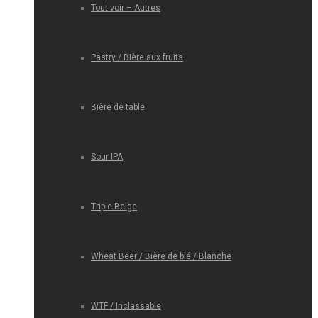
Tout voir – Autres
Pastry / Bière aux fruits
Bière de table
Sour IPA
Triple Belge
Wheat Beer / Bière de blé / Blanche
WTF / Inclassable