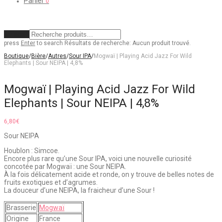
Panier
0
Effacer
press
Enter
to search
Résultats de recherche:
Aucun produit trouvé.
Boutique
/
Bière
/
Autres
/
Sour IPA
/
Mogwaï | Playing Acid Jazz For Wild
Elephants | Sour NEIPA | 4,8%
Mogwaï | Playing Acid Jazz For Wild
Elephants | Sour NEIPA | 4,8%
6,80
€
Sour NEIPA
Houblon : Simcoe.
Encore plus rare qu’une Sour IPA, voici une nouvelle curiosité
concotée par Mogwaï : une Sour NEIPA.
À la fois délicatement acide et ronde, on y trouve de belles notes de
fruits exotiques et d’agrumes.
La douceur d’une NEIPA, la fraicheur d’une Sour !
Brasserie
Mogwaï
Origine
France