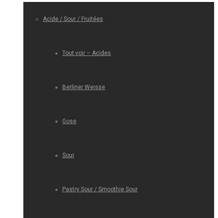
Acide / Sour / Fruitées
Tout voir – Acides
Berliner Weisse
Gose
Sour
Pastry Sour / Smoothie Sour