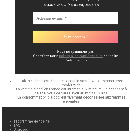
exclusives… Ne manquez rien !
Nous ne spammons pas.
Consultez notre
politique de confidentialité
pour plus
d’informations.
L’abus d’alcool est dangereux pour la santé. À consommer avec
modération.
La vente d’alcool en France est interdite aux mineurs. En accédant à
ce site, vous déclarez avoir au moins 18 ans.
La consommation d’alcool est vivement déconseillée aux femmes
enceintes.
Programme de fidélité
FAQ
À propos