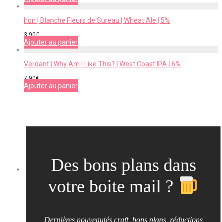
Iron | Blanche Fleurs de Sureau | Wheat Ale | 5%
3,90
€
Ajouter au panier
Verdant | Why Am I Like This? | West Coast IPA | 6%
7,90
€
Ajouter au panier
Des bons plans dans
votre boite mail ?
Dernières nouveautés craft, bons plans, réductions