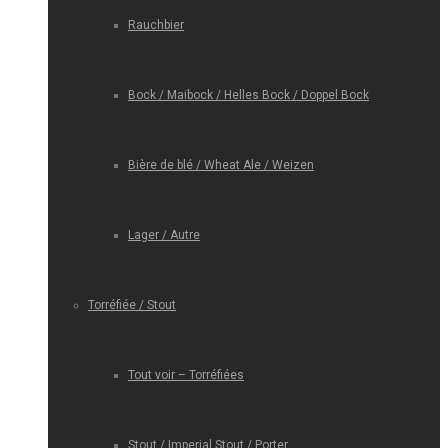
Rauchbier
Bock / Maibock / Helles Bock / Doppel Bock
Bière de blé / Wheat Ale / Weizen
Lager / Autre
Torréfiée / Stout
Tout voir – Torréfiées
Stout / Imperial Stout / Porter