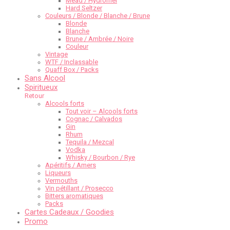
Mead / Hydromel
Hard Seltzer
Couleurs / Blonde / Blanche / Brune
Blonde
Blanche
Brune / Ambrée / Noire
Couleur
Vintage
WTF / Inclassable
Quaff Box / Packs
Sans Alcool
Spiritueux
Retour
Alcools forts
Tout voir – Alcools forts
Cognac / Calvados
Gin
Rhum
Tequila / Mezcal
Vodka
Whisky / Bourbon / Rye
Apéritifs / Amers
Liqueurs
Vermouths
Vin pétillant / Prosecco
Bitters aromatiques
Packs
Cartes Cadeaux / Goodies
Promo