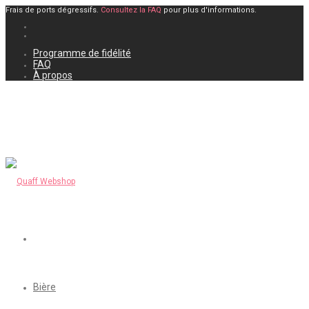
Frais de ports dégressifs.
Consultez la FAQ
pour plus d'informations.
Programme de fidélité
FAQ
À propos
Bière