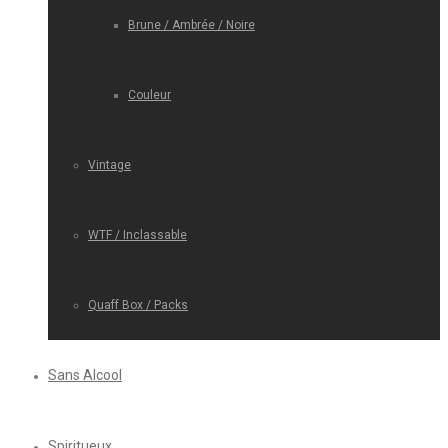
Brune / Ambrée / Noire
Couleur
Vintage
WTF / Inclassable
Quaff Box / Packs
Sans Alcool
Spiritueux