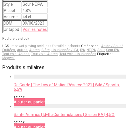
Style
Sour NEIPA
Alcool
4,8%
Volume
44 cl
DDM
09/08/2023
Untappd
Voir les notes
Rupture de stock
UGS :
mogwai-playing-acid-jazz-for-wild-elephants
Catégories :
Acide / Sour /
Fruitées
,
Autres
,
Autres
,
Bière
,
Houblonnée / IPA
,
IPA
,
NEIPA
,
Sour
,
Sour IPA
,
Tout voir - Acides
,
Tout voir - Autres
,
Tout voir - Houblonnées
Étiquette :
Mogwaï
Produits similaires
De Garde | The Law of Motion Réserve 2021 | Wild / Sponta |
6,5%
37,90
€
Ajouter au panier
Sante Adairius | Idyllic Contemplations | Saison BA | 4,5%
27,90
€
Ajouter au panier