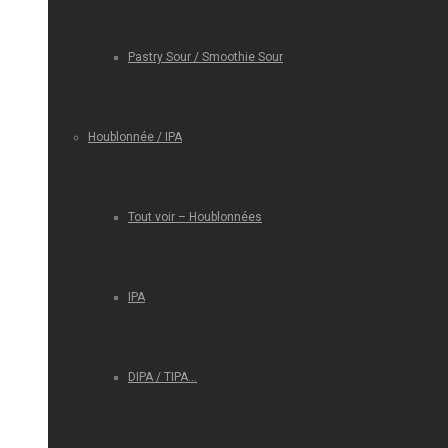
Pastry Sour / Smoothie Sour
Houblonnée / IPA
Tout voir – Houblonnées
IPA
DIPA / TIPA…