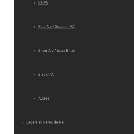
NEIPA
Pale Ale / Session IPA
Bitter Ale / Extra Bitter
Black IPA
Autres
Lagers et bières de blé