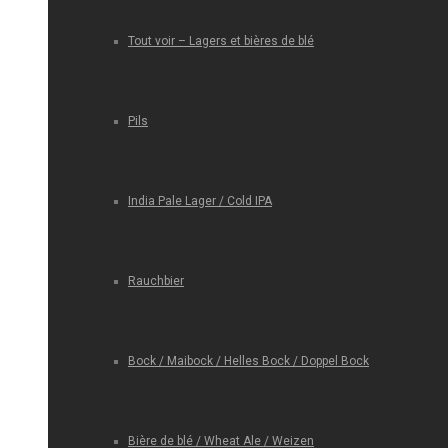
Tout voir – Lagers et bières de blé
Pils
India Pale Lager / Cold IPA
Rauchbier
Bock / Maibock / Helles Bock / Doppel Bock
Bière de blé / Wheat Ale / Weizen