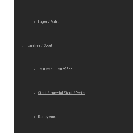
Lager / Autre
Torréfiée / Stout
Tout voir – Torréfiées
Stout / Imperial Stout / Porter
Barleywine