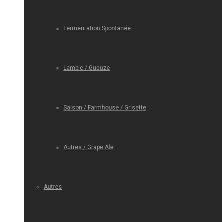
Fermentation Spontanée
Lambic / Gueuze
Saison / Farmhouse / Grisette
Autres / Grape Ale
Autres