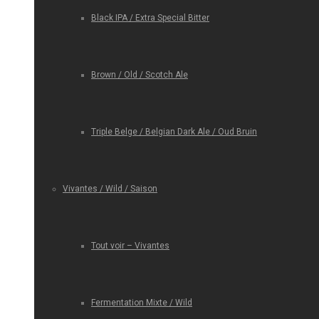
Black IPA / Extra Special Bitter
Brown / Old / Scotch Ale
Triple Belge / Belgian Dark Ale / Oud Bruin
Vivantes / Wild / Saison
Tout voir – Vivantes
Fermentation Mixte / Wild