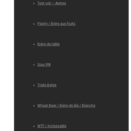
Tout voir – Autres
Pastry / Bière aux fruits
Bière de table
Sour IPA
Triple Belge
Wheat Beer / Bière de blé / Blanche
WTF / Inclassable