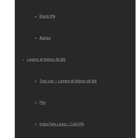
Black IPA
Autres
Lagers et bières de blé
Tout voir – Lagers et bières de blé
Pils
India Pale Lager / Cold IPA