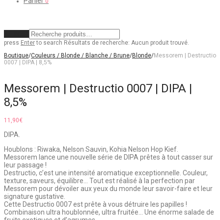
Panier
0
Effacer
press
Enter
to search
Résultats de recherche:
Aucun produit trouvé.
Boutique
/
Couleurs / Blonde / Blanche / Brune
/
Blonde
/
Messorem | Destructio
0007 | DIPA | 8,5%
Messorem | Destructio 0007 | DIPA |
8,5%
11,90
€
DIPA.
Houblons : Riwaka, Nelson Sauvin, Kohia Nelson Hop Kief.
Messorem lance une nouvelle série de DIPA prêtes à tout casser sur
leur passage !
Destructio, c’est une intensité aromatique exceptionnelle. Couleur,
texture, saveurs, équilibre… Tout est réalisé à la perfection par
Messorem pour dévoiler aux yeux du monde leur savoir-faire et leur
signature gustative.
Cette Destructio 0007 est prête à vous détruire les papilles !
Combinaison ultra houblonnée, ultra fruitée… Une énorme salade de