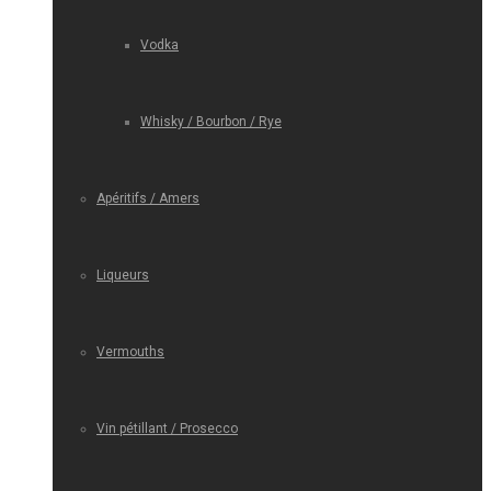
Vodka
Whisky / Bourbon / Rye
Apéritifs / Amers
Liqueurs
Vermouths
Vin pétillant / Prosecco