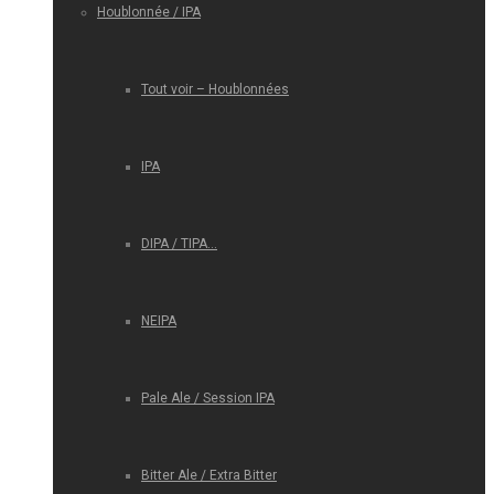
Houblonnée / IPA
Tout voir – Houblonnées
IPA
DIPA / TIPA…
NEIPA
Pale Ale / Session IPA
Bitter Ale / Extra Bitter