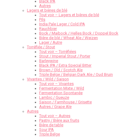
Black IPA
Autres
Lagers et bières de blé
Tout voir – Lagers et bières de blé
Pils
India Pale Lager / Cold IPA
Rauchbier
Bock / Maibock / Helles Bock / Doppel Bock
Bière de blé / Wheat Ale / Weizen
Lager / Autre
Torréfiée / Stout
Tout voir – Torréfiées
Stout / Imperial Stout / Porter
Barleywine
Black IPA / Extra Special Bitter
Brown / Old / Scotch Ale
Triple Belge / Belgian Dark Ale / Oud Bruin
Vivantes / Wild / Saison
Tout voir – Vivantes
Fermentation Mixte / Wild
Fermentation Spontanée
Lambic / Gueuze
Saison / Farmhouse / Grisette
Autres / Grape Ale
Autres
Tout voir – Autres
Pastry / Bière aux fruits
Bière de table
Sour IPA
Triple Belge