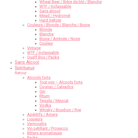
Wheat Beer / Bière de blé / Blanche
WTF / Inclassable
Sans alcool
Mead / Hydromel
Hard Seltzer
Couleurs / Blonde / Blanche / Brune
Blonde
Blanche
Brune / Ambrée / Noire
Couleur
Vintage
WTF / Inclassable
Quaff Box / Packs
Sans Alcool
Spiritueux
Retour
Alcools forts
Tout voir – Alcools forts
Cognac / Calvados
Gin
Rhum
Tequila / Mezcal
Vodka
Whisky / Bourbon / Rye
Apéritifs / Amers
Liqueurs
Vermouths
Vin pétillant / Prosecco
Bitters aromatiques
Packs