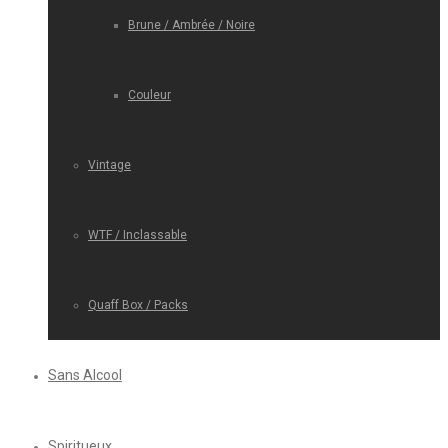
Brune / Ambrée / Noire
Couleur
Vintage
WTF / Inclassable
Quaff Box / Packs
Sans Alcool
Spiritueux