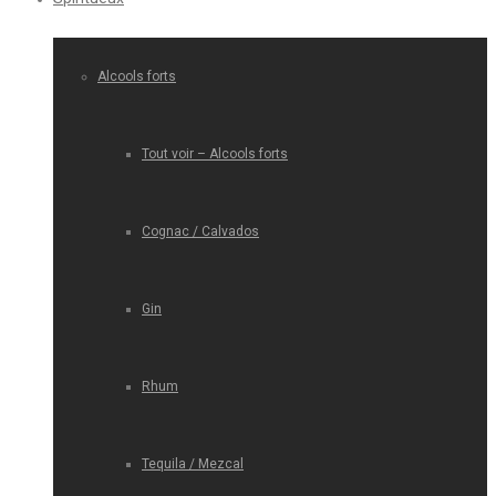
Alcools forts
Tout voir – Alcools forts
Cognac / Calvados
Gin
Rhum
Tequila / Mezcal