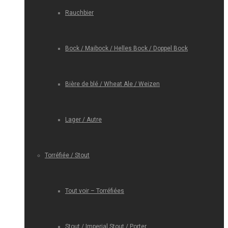
Rauchbier
Bock / Maibock / Helles Bock / Doppel Bock
Bière de blé / Wheat Ale / Weizen
Lager / Autre
Torréfiée / Stout
Tout voir – Torréfiées
Stout / Imperial Stout / Porter