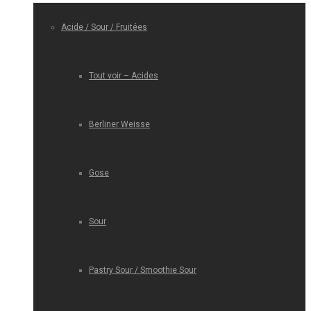
Acide / Sour / Fruitées
Tout voir – Acides
Berliner Weisse
Gose
Sour
Pastry Sour / Smoothie Sour