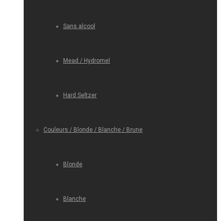
Sans alcool
Mead / Hydromel
Hard Seltzer
Couleurs / Blonde / Blanche / Brune
Blonde
Blanche