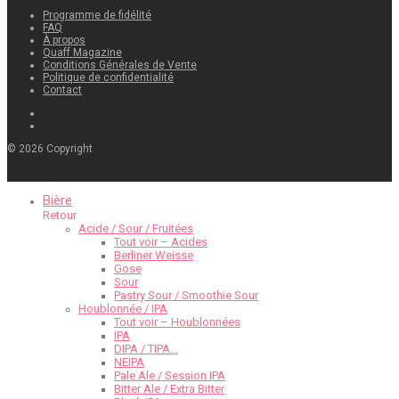
Programme de fidélité
FAQ
À propos
Quaff Magazine
Conditions Générales de Vente
Politique de confidentialité
Contact
©
2026
Copyright
Bière
Retour
Acide / Sour / Fruitées
Tout voir – Acides
Berliner Weisse
Gose
Sour
Pastry Sour / Smoothie Sour
Houblonnée / IPA
Tout voir – Houblonnées
IPA
DIPA / TIPA…
NEIPA
Pale Ale / Session IPA
Bitter Ale / Extra Bitter