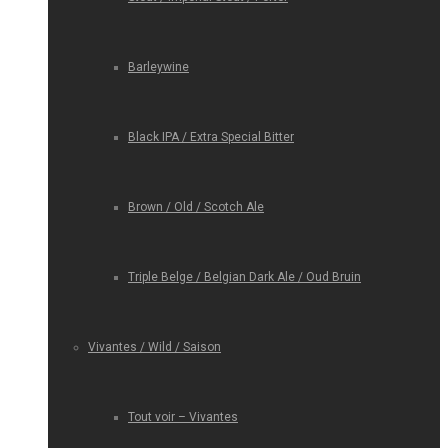
Barleywine
Black IPA / Extra Special Bitter
Brown / Old / Scotch Ale
Triple Belge / Belgian Dark Ale / Oud Bruin
Vivantes / Wild / Saison
Tout voir – Vivantes