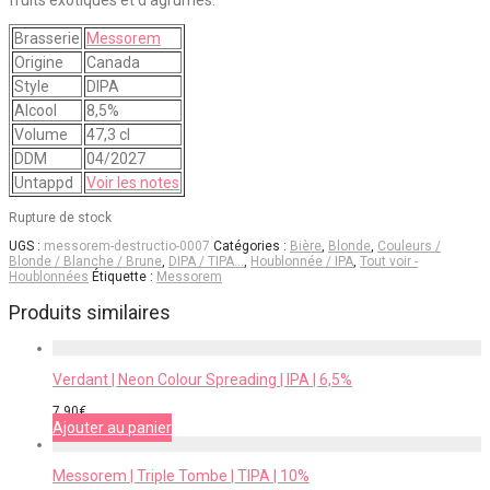
fruits exotiques et d’agrumes.
Brasserie
Messorem
Origine
Canada
Style
DIPA
Alcool
8,5%
Volume
47,3 cl
DDM
04/2027
Untappd
Voir les notes
Rupture de stock
UGS :
messorem-destructio-0007
Catégories :
Bière
,
Blonde
,
Couleurs /
Blonde / Blanche / Brune
,
DIPA / TIPA…
,
Houblonnée / IPA
,
Tout voir -
Houblonnées
Étiquette :
Messorem
Produits similaires
Verdant | Neon Colour Spreading | IPA | 6,5%
7,90
€
Ajouter au panier
Messorem | Triple Tombe | TIPA | 10%