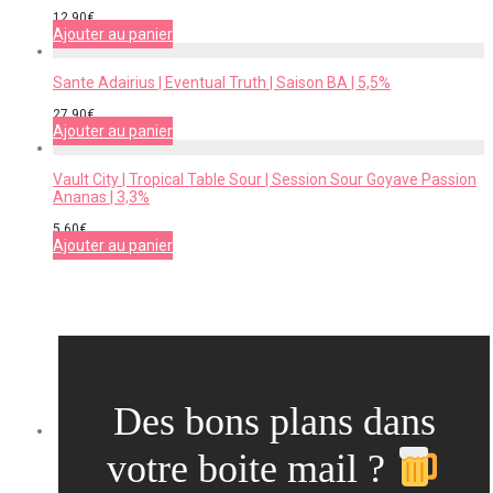
12,90
€
Ajouter au panier
Sante Adairius | Eventual Truth | Saison BA | 5,5%
27,90
€
Ajouter au panier
Vault City | Tropical Table Sour | Session Sour Goyave Passion
Ananas | 3,3%
5,60
€
Ajouter au panier
Des bons plans dans
votre boite mail ?