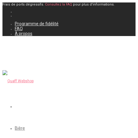
Frais de ports dégressifs.
Consultez la FAQ
pour plus d'informations.
Programme de fidélité
FAQ
À propos
Bière