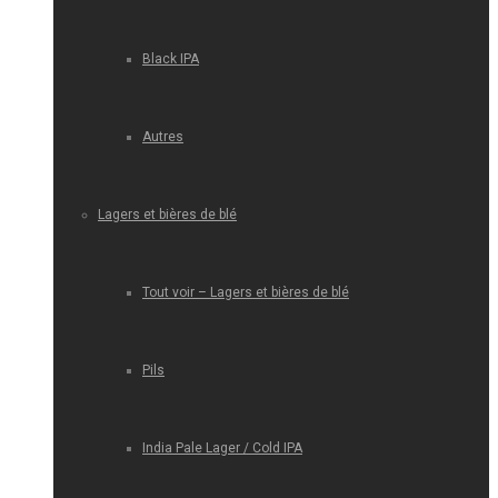
Black IPA
Autres
Lagers et bières de blé
Tout voir – Lagers et bières de blé
Pils
India Pale Lager / Cold IPA