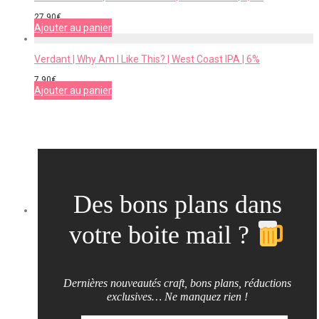
27,90
€
Ajouter au panier
Verdant | Why Am I Like This? | West Coast IPA | 6%
7,90
€
Ajouter au panier
Des bons plans dans
votre boite mail ?
Dernières nouveautés craft, bons plans, réductions
exclusives… Ne manquez rien !