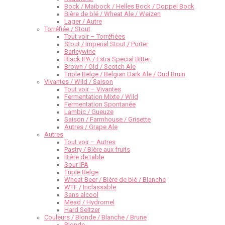
Bock / Maibock / Helles Bock / Doppel Bock
Bière de blé / Wheat Ale / Weizen
Lager / Autre
Torréfiée / Stout
Tout voir – Torréfiées
Stout / Imperial Stout / Porter
Barleywine
Black IPA / Extra Special Bitter
Brown / Old / Scotch Ale
Triple Belge / Belgian Dark Ale / Oud Bruin
Vivantes / Wild / Saison
Tout voir – Vivantes
Fermentation Mixte / Wild
Fermentation Spontanée
Lambic / Gueuze
Saison / Farmhouse / Grisette
Autres / Grape Ale
Autres
Tout voir – Autres
Pastry / Bière aux fruits
Bière de table
Sour IPA
Triple Belge
Wheat Beer / Bière de blé / Blanche
WTF / Inclassable
Sans alcool
Mead / Hydromel
Hard Seltzer
Couleurs / Blonde / Blanche / Brune
Blonde