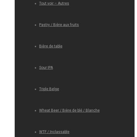
Tout voir – Autres
Pastry / Bière aux fruits
Bière de table
Sour IPA
Triple Belge
Wheat Beer / Bière de blé / Blanche
WTF / Inclassable