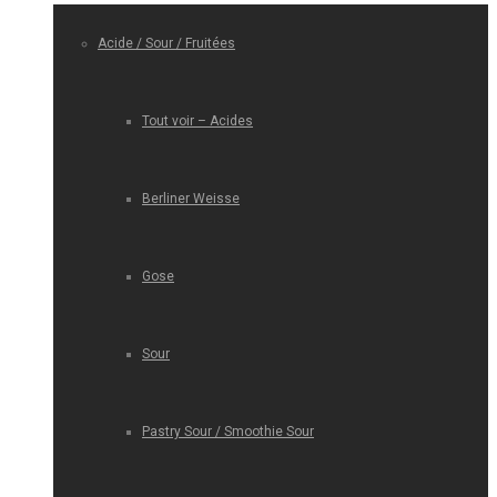
Acide / Sour / Fruitées
Tout voir – Acides
Berliner Weisse
Gose
Sour
Pastry Sour / Smoothie Sour