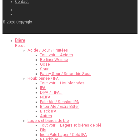
Contact
©
2026
Copyright
Bière
Retour
Acide / Sour / Fruitées
Tout voir – Acides
Berliner Weisse
Gose
Sour
Pastry Sour / Smoothie Sour
Houblonnée / IPA
Tout voir – Houblonnées
IPA
DIPA / TIPA…
NEIPA
Pale Ale / Session IPA
Bitter Ale / Extra Bitter
Black IPA
Autres
Lagers et bières de blé
Tout voir – Lagers et bières de blé
Pils
India Pale Lager / Cold IPA
Rauchbier