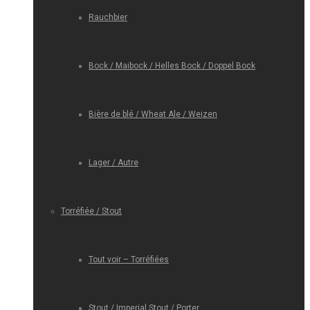
Rauchbier
Bock / Maibock / Helles Bock / Doppel Bock
Bière de blé / Wheat Ale / Weizen
Lager / Autre
Torréfiée / Stout
Tout voir – Torréfiées
Stout / Imperial Stout / Porter