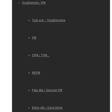
Houblonnée / IPA
Tout voir – Houblonnées
IPA
DIPA / TIPA…
NEIPA
Pale Ale / Session IPA
Bitter Ale / Extra Bitter