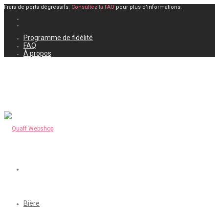
Frais de ports dégressifs.
Consultez la FAQ
pour plus d'informations.
Programme de fidélité
FAQ
À propos
Bière