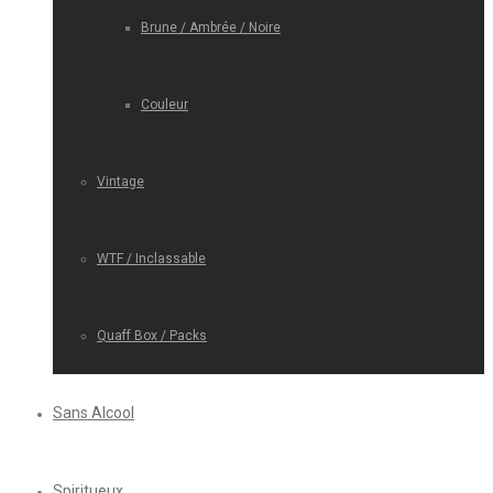
Brune / Ambrée / Noire
Couleur
Vintage
WTF / Inclassable
Quaff Box / Packs
Sans Alcool
Spiritueux