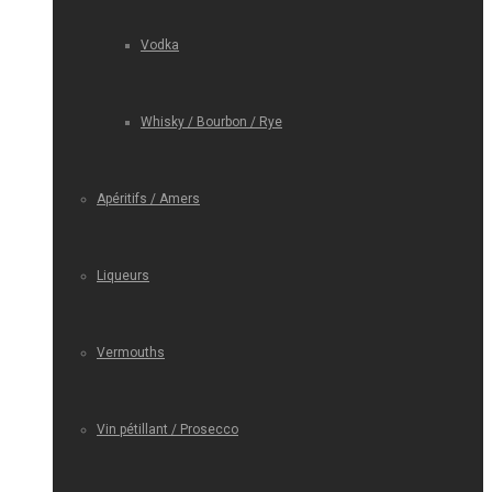
Vodka
Whisky / Bourbon / Rye
Apéritifs / Amers
Liqueurs
Vermouths
Vin pétillant / Prosecco