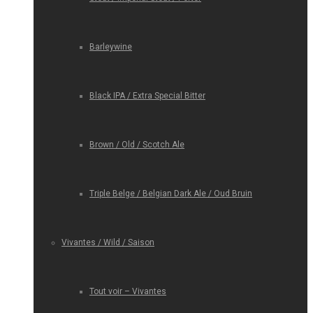
Barleywine
Black IPA / Extra Special Bitter
Brown / Old / Scotch Ale
Triple Belge / Belgian Dark Ale / Oud Bruin
Vivantes / Wild / Saison
Tout voir – Vivantes