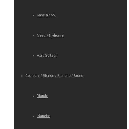
Sans alcool
Mead / Hydromel
Hard Seltzer
Couleurs / Blonde / Blanche / Brune
Blonde
Blanche