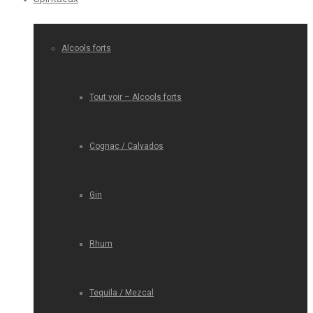
Alcools forts
Tout voir – Alcools forts
Cognac / Calvados
Gin
Rhum
Tequila / Mezcal