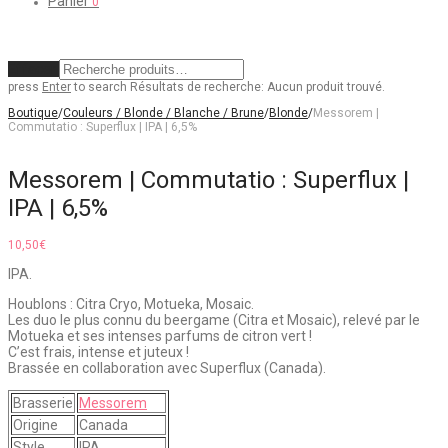
Panier
0
Effacer
press
Enter
to search
Résultats de recherche:
Aucun produit trouvé.
Boutique
/
Couleurs / Blonde / Blanche / Brune
/
Blonde
/
Messorem |
Commutatio : Superflux | IPA | 6,5%
Messorem | Commutatio : Superflux |
IPA | 6,5%
10,50
€
IPA.
Houblons : Citra Cryo, Motueka, Mosaic.
Les duo le plus connu du beergame (Citra et Mosaic), relevé par le
Motueka et ses intenses parfums de citron vert !
C’est frais, intense et juteux !
Brassée en collaboration avec Superflux (Canada).
Brasserie
Messorem
Origine
Canada
Style
IPA