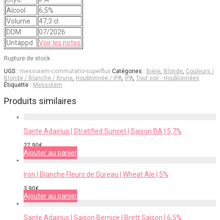
Alcool
6,5%
Volume
47,3 cl
DDM
07/2026
Untappd
Voir les notes
Rupture de stock
UGS :
messorem-commutatio-superflux
Catégories :
Bière
,
Blonde
,
Couleurs /
Blonde / Blanche / Brune
,
Houblonnée / IPA
,
IPA
,
Tout voir - Houblonnées
Étiquette :
Messorem
Produits similaires
Sante Adairius | Stratified Sunset | Saison BA | 5,7%
27,90
€
Ajouter au panier
Iron | Blanche Fleurs de Sureau | Wheat Ale | 5%
3,90
€
Ajouter au panier
Sante Adairius | Saison Bernice | Brett Saison | 6,5%