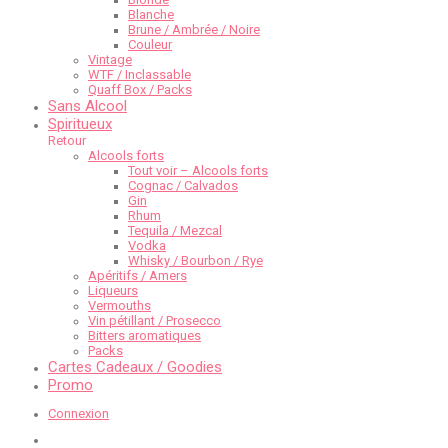
Blanche
Brune / Ambrée / Noire
Couleur
Vintage
WTF / Inclassable
Quaff Box / Packs
Sans Alcool
Spiritueux
Retour
Alcools forts
Tout voir – Alcools forts
Cognac / Calvados
Gin
Rhum
Tequila / Mezcal
Vodka
Whisky / Bourbon / Rye
Apéritifs / Amers
Liqueurs
Vermouths
Vin pétillant / Prosecco
Bitters aromatiques
Packs
Cartes Cadeaux / Goodies
Promo
Connexion