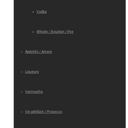
Vodka
Whisky / Bourbon / Rye
Apéritifs / Amers
Liqueurs
Vermouths
Vin pétillant / Prosecco