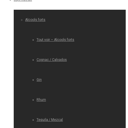
Alcools forts
Tout voir – Alcools forts
Cognac / Calvados
Gin
Rhum
Tequila / Mezcal