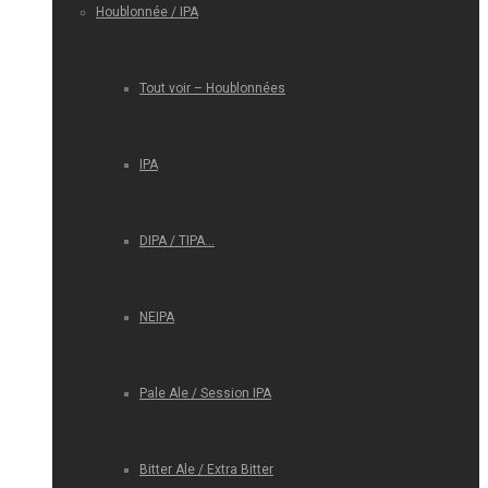
Houblonnée / IPA
Tout voir – Houblonnées
IPA
DIPA / TIPA…
NEIPA
Pale Ale / Session IPA
Bitter Ale / Extra Bitter