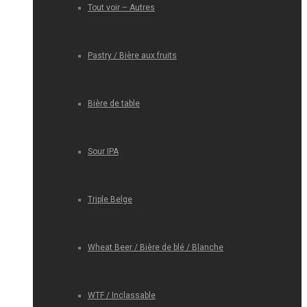
Tout voir – Autres
Pastry / Bière aux fruits
Bière de table
Sour IPA
Triple Belge
Wheat Beer / Bière de blé / Blanche
WTF / Inclassable