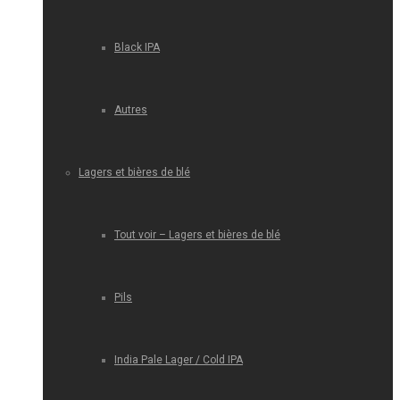
Black IPA
Autres
Lagers et bières de blé
Tout voir – Lagers et bières de blé
Pils
India Pale Lager / Cold IPA