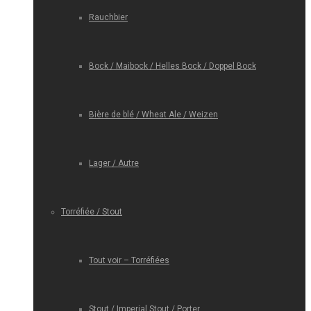
Rauchbier
Bock / Maibock / Helles Bock / Doppel Bock
Bière de blé / Wheat Ale / Weizen
Lager / Autre
Torréfiée / Stout
Tout voir – Torréfiées
Stout / Imperial Stout / Porter