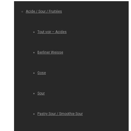
Acide / Sour / Fruitées
Tout voir – Acides
Berliner Weisse
Gose
Sour
Pastry Sour / Smoothie Sour