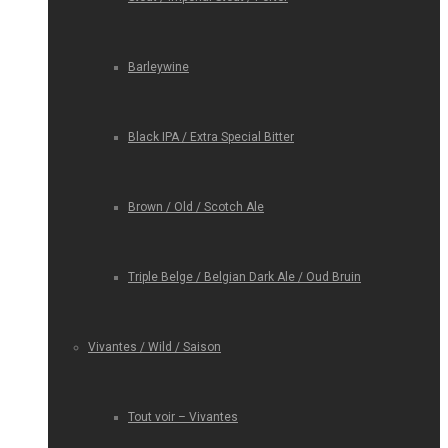
Barleywine
Black IPA / Extra Special Bitter
Brown / Old / Scotch Ale
Triple Belge / Belgian Dark Ale / Oud Bruin
Vivantes / Wild / Saison
Tout voir – Vivantes