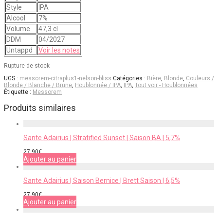
Style
IPA
Alcool
7%
Volume
47,3 cl
DDM
04/2027
Untappd
Voir les notes
Rupture de stock
UGS :
messorem-citraplus1-nelson-bliss
Catégories :
Bière
,
Blonde
,
Couleurs /
Blonde / Blanche / Brune
,
Houblonnée / IPA
,
IPA
,
Tout voir - Houblonnées
Étiquette :
Messorem
Produits similaires
Sante Adairius | Stratified Sunset | Saison BA | 5,7%
27,90
€
Ajouter au panier
Sante Adairius | Saison Bernice | Brett Saison | 6,5%
27,90
€
Ajouter au panier