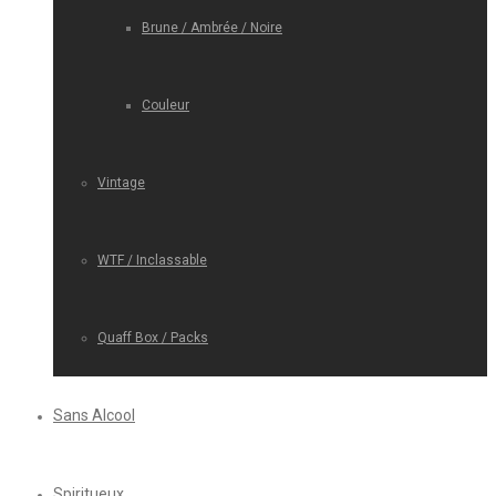
Brune / Ambrée / Noire
Couleur
Vintage
WTF / Inclassable
Quaff Box / Packs
Sans Alcool
Spiritueux