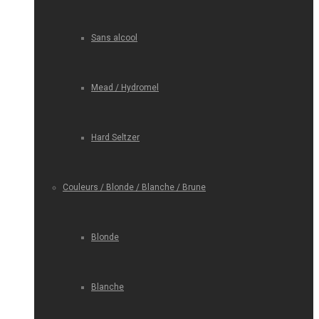
Sans alcool
Mead / Hydromel
Hard Seltzer
Couleurs / Blonde / Blanche / Brune
Blonde
Blanche