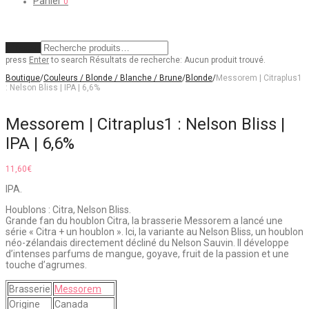
Panier
0
Effacer
press
Enter
to search
Résultats de recherche:
Aucun produit trouvé.
Boutique
/
Couleurs / Blonde / Blanche / Brune
/
Blonde
/
Messorem | Citraplus1
: Nelson Bliss | IPA | 6,6%
Messorem | Citraplus1 : Nelson Bliss |
IPA | 6,6%
11,60
€
IPA.
Houblons : Citra, Nelson Bliss.
Grande fan du houblon Citra, la brasserie Messorem a lancé une
série « Citra + un houblon ». Ici, la variante au Nelson Bliss, un houblon
néo-zélandais directement décliné du Nelson Sauvin. Il développe
d’intenses parfums de mangue, goyave, fruit de la passion et une
touche d’agrumes.
Brasserie
Messorem
Origine
Canada