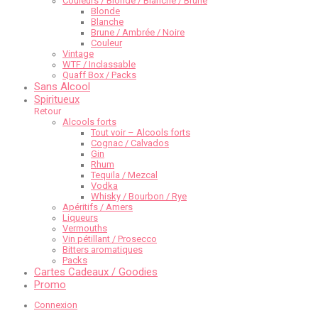
Couleurs / Blonde / Blanche / Brune
Blonde
Blanche
Brune / Ambrée / Noire
Couleur
Vintage
WTF / Inclassable
Quaff Box / Packs
Sans Alcool
Spiritueux
Retour
Alcools forts
Tout voir – Alcools forts
Cognac / Calvados
Gin
Rhum
Tequila / Mezcal
Vodka
Whisky / Bourbon / Rye
Apéritifs / Amers
Liqueurs
Vermouths
Vin pétillant / Prosecco
Bitters aromatiques
Packs
Cartes Cadeaux / Goodies
Promo
Connexion