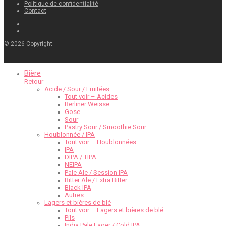
Politique de confidentialité
Contact
©
2026
Copyright
Bière
Retour
Acide / Sour / Fruitées
Tout voir – Acides
Berliner Weisse
Gose
Sour
Pastry Sour / Smoothie Sour
Houblonnée / IPA
Tout voir – Houblonnées
IPA
DIPA / TIPA…
NEIPA
Pale Ale / Session IPA
Bitter Ale / Extra Bitter
Black IPA
Autres
Lagers et bières de blé
Tout voir – Lagers et bières de blé
Pils
India Pale Lager / Cold IPA