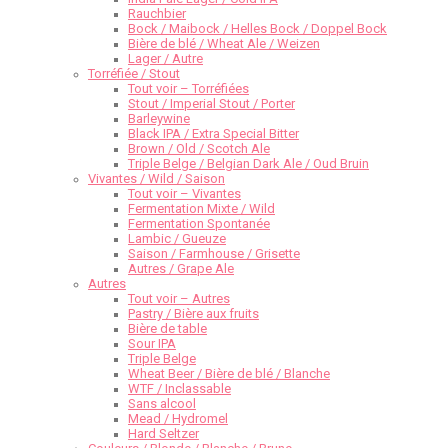
Rauchbier
Bock / Maibock / Helles Bock / Doppel Bock
Bière de blé / Wheat Ale / Weizen
Lager / Autre
Torréfiée / Stout
Tout voir – Torréfiées
Stout / Imperial Stout / Porter
Barleywine
Black IPA / Extra Special Bitter
Brown / Old / Scotch Ale
Triple Belge / Belgian Dark Ale / Oud Bruin
Vivantes / Wild / Saison
Tout voir – Vivantes
Fermentation Mixte / Wild
Fermentation Spontanée
Lambic / Gueuze
Saison / Farmhouse / Grisette
Autres / Grape Ale
Autres
Tout voir – Autres
Pastry / Bière aux fruits
Bière de table
Sour IPA
Triple Belge
Wheat Beer / Bière de blé / Blanche
WTF / Inclassable
Sans alcool
Mead / Hydromel
Hard Seltzer