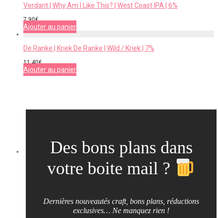
Verdant | Why Am I Like This? | West Coast IPA | 6%
7,90
€
Ajouter au panier
De Ranke | Kriek De Ranke | Wild / Kriek | 7%
11,40
€
Ajouter au panier
Des bons plans dans
votre boite mail ?
Dernières nouveautés craft, bons plans, réductions
exclusives… Ne manquez rien !