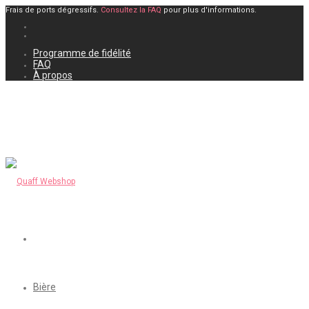
Frais de ports dégressifs.
Consultez la FAQ
pour plus d'informations.
Programme de fidélité
FAQ
À propos
Bière