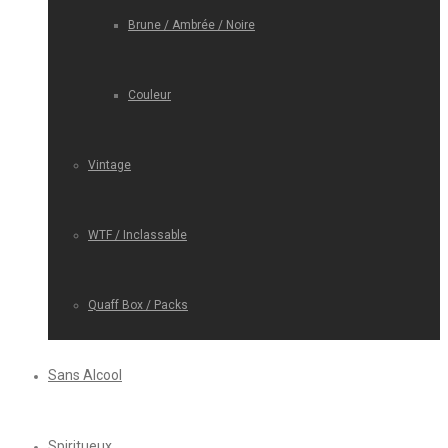
Brune / Ambrée / Noire
Couleur
Vintage
WTF / Inclassable
Quaff Box / Packs
Sans Alcool
Spiritueux