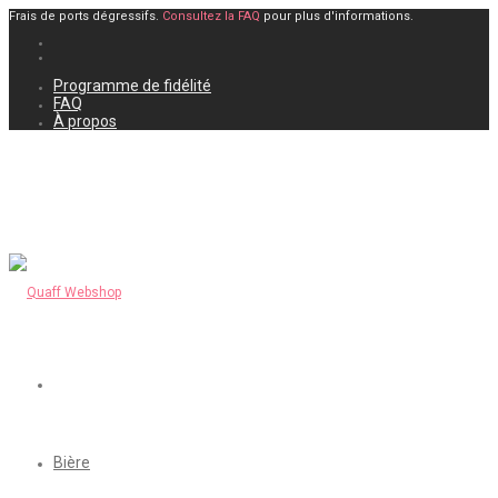
Frais de ports dégressifs.
Consultez la FAQ
pour plus d'informations.
Programme de fidélité
FAQ
À propos
Bière