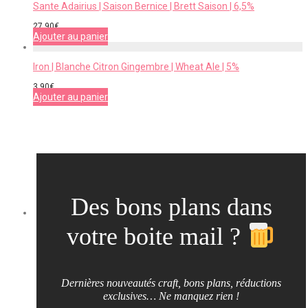
Sante Adairius | Saison Bernice | Brett Saison | 6,5%
27,90
€
Ajouter au panier
Iron | Blanche Citron Gingembre | Wheat Ale | 5%
3,90
€
Ajouter au panier
Des bons plans dans
votre boite mail ?
Dernières nouveautés craft, bons plans, réductions
exclusives… Ne manquez rien !