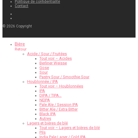
Politique de confidentialité
Contact
©
2026
Copyright
Bière
Retour
Acide / Sour / Fruitées
Tout voir – Acides
Berliner Weisse
Gose
Sour
Pastry Sour / Smoothie Sour
Houblonnée / IPA
Tout voir – Houblonnées
IPA
DIPA / TIPA…
NEIPA
Pale Ale / Session IPA
Bitter Ale / Extra Bitter
Black IPA
Autres
Lagers et bières de blé
Tout voir – Lagers et bières de blé
Pils
India Pale Lager / Cold IPA