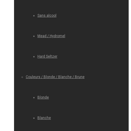
Sans alcool
Mead / Hydromel
Hard Seltzer
Couleurs / Blonde / Blanche / Brune
Blonde
Blanche