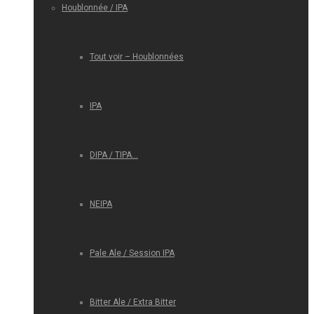
Houblonnée / IPA
Tout voir – Houblonnées
IPA
DIPA / TIPA…
NEIPA
Pale Ale / Session IPA
Bitter Ale / Extra Bitter