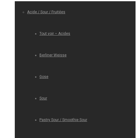
Acide / Sour / Fruitées
Tout voir – Acides
Berliner Weisse
Gose
Sour
Pastry Sour / Smoothie Sour