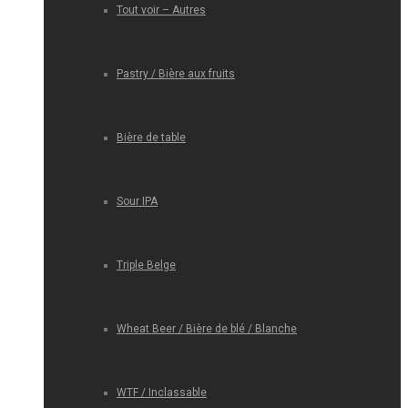
Tout voir – Autres
Pastry / Bière aux fruits
Bière de table
Sour IPA
Triple Belge
Wheat Beer / Bière de blé / Blanche
WTF / Inclassable