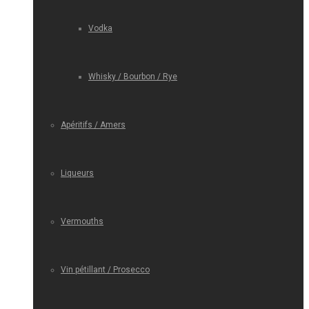
Vodka
Whisky / Bourbon / Rye
Apéritifs / Amers
Liqueurs
Vermouths
Vin pétillant / Prosecco