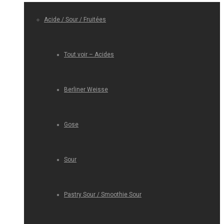
Acide / Sour / Fruitées
Tout voir – Acides
Berliner Weisse
Gose
Sour
Pastry Sour / Smoothie Sour