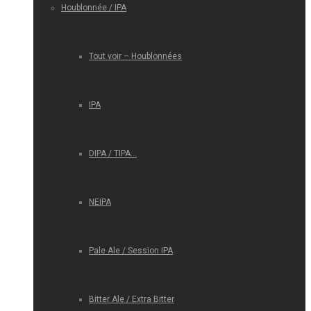
Houblonnée / IPA
Tout voir – Houblonnées
IPA
DIPA / TIPA…
NEIPA
Pale Ale / Session IPA
Bitter Ale / Extra Bitter