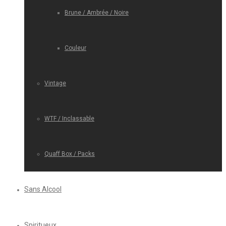
Brune / Ambrée / Noire
Couleur
Vintage
WTF / Inclassable
Quaff Box / Packs
Sans Alcool
Spiritueux