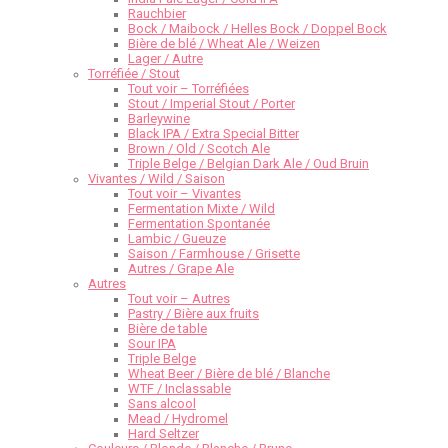
Rauchbier
Bock / Maibock / Helles Bock / Doppel Bock
Bière de blé / Wheat Ale / Weizen
Lager / Autre
Torréfiée / Stout
Tout voir – Torréfiées
Stout / Imperial Stout / Porter
Barleywine
Black IPA / Extra Special Bitter
Brown / Old / Scotch Ale
Triple Belge / Belgian Dark Ale / Oud Bruin
Vivantes / Wild / Saison
Tout voir – Vivantes
Fermentation Mixte / Wild
Fermentation Spontanée
Lambic / Gueuze
Saison / Farmhouse / Grisette
Autres / Grape Ale
Autres
Tout voir – Autres
Pastry / Bière aux fruits
Bière de table
Sour IPA
Triple Belge
Wheat Beer / Bière de blé / Blanche
WTF / Inclassable
Sans alcool
Mead / Hydromel
Hard Seltzer