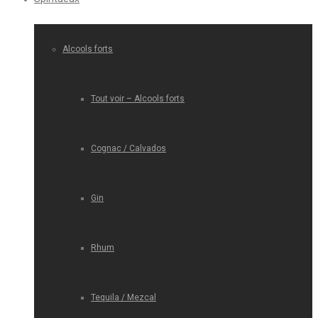
Alcools forts
Tout voir – Alcools forts
Cognac / Calvados
Gin
Rhum
Tequila / Mezcal