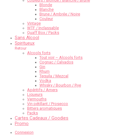
Couleurs / Blonde / Blanche / Brune
Blonde
Blanche
Brune / Ambrée / Noire
Couleur
Vintage
WTF / Inclassable
Quaff Box / Packs
Sans Alcool
Spiritueux
Retour
Alcools forts
Tout voir – Alcools forts
Cognac / Calvados
Gin
Rhum
Tequila / Mezcal
Vodka
Whisky / Bourbon / Rye
Apéritifs / Amers
Liqueurs
Vermouths
Vin pétillant / Prosecco
Bitters aromatiques
Packs
Cartes Cadeaux / Goodies
Promo
Connexion