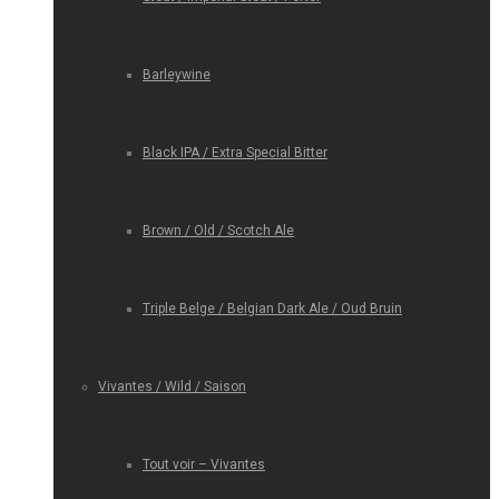
Barleywine
Black IPA / Extra Special Bitter
Brown / Old / Scotch Ale
Triple Belge / Belgian Dark Ale / Oud Bruin
Vivantes / Wild / Saison
Tout voir – Vivantes