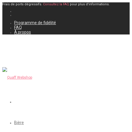
Frais de ports dégressifs.
Consultez la FAQ
pour plus d'informations.
Programme de fidélité
FAQ
À propos
Bière