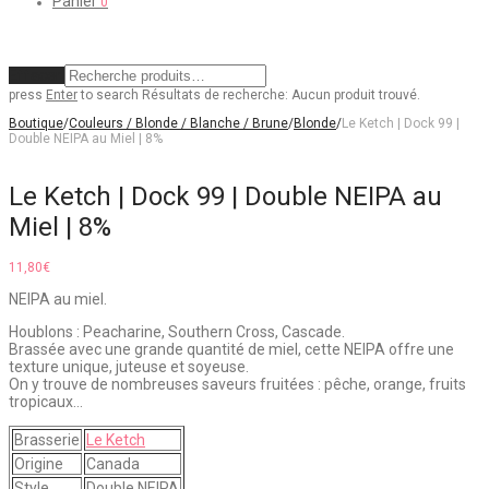
Panier
0
Effacer
press
Enter
to search
Résultats de recherche:
Aucun produit trouvé.
Boutique
/
Couleurs / Blonde / Blanche / Brune
/
Blonde
/
Le Ketch | Dock 99 |
Double NEIPA au Miel | 8%
Le Ketch | Dock 99 | Double NEIPA au
Miel | 8%
11,80
€
NEIPA au miel.
Houblons : Peacharine, Southern Cross, Cascade.
Brassée avec une grande quantité de miel, cette NEIPA offre une
texture unique, juteuse et soyeuse.
On y trouve de nombreuses saveurs fruitées : pêche, orange, fruits
tropicaux…
Brasserie
Le Ketch
Origine
Canada
Style
Double NEIPA