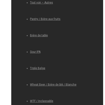
Tout voir – Autres
Pastry / Bière aux fruits
Bière de table
Sour IPA
Triple Belge
Wheat Beer / Bière de blé / Blanche
WTF / Inclassable