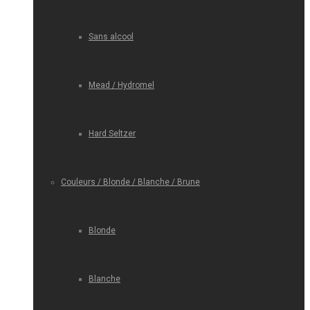
Sans alcool
Mead / Hydromel
Hard Seltzer
Couleurs / Blonde / Blanche / Brune
Blonde
Blanche