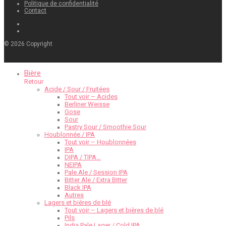
Politique de confidentialité
Contact
©
2026
Copyright
Bière
Retour
Acide / Sour / Fruitées
Tout voir – Acides
Berliner Weisse
Gose
Sour
Pastry Sour / Smoothie Sour
Houblonnée / IPA
Tout voir – Houblonnées
IPA
DIPA / TIPA…
NEIPA
Pale Ale / Session IPA
Bitter Ale / Extra Bitter
Black IPA
Autres
Lagers et bières de blé
Tout voir – Lagers et bières de blé
Pils
India Pale Lager / Cold IPA