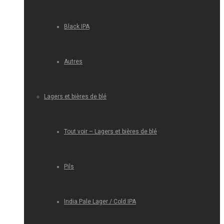
Black IPA
Autres
Lagers et bières de blé
Tout voir – Lagers et bières de blé
Pils
India Pale Lager / Cold IPA