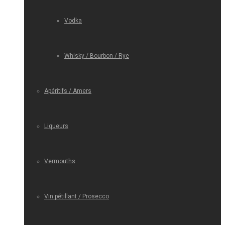
Vodka
Whisky / Bourbon / Rye
Apéritifs / Amers
Liqueurs
Vermouths
Vin pétillant / Prosecco