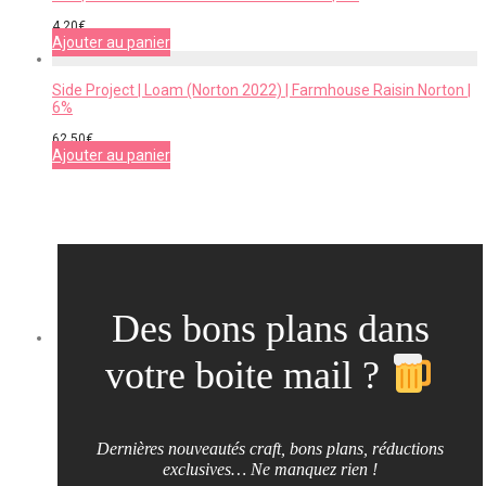
4,20
€
Ajouter au panier
Side Project | Loam (Norton 2022) | Farmhouse Raisin Norton |
6%
62,50
€
Ajouter au panier
Des bons plans dans
votre boite mail ?
Dernières nouveautés craft, bons plans, réductions
exclusives… Ne manquez rien !