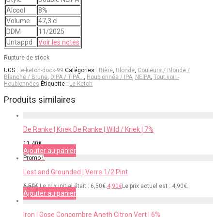
Alcool
8%
Volume
47,3 cl
DDM
11/2025
Untappd
Voir les notes
Rupture de stock
UGS :
le-ketch-dock-99
Catégories :
Bière
,
Blonde
,
Couleurs / Blonde /
Blanche / Brune
,
DIPA / TIPA…
,
Houblonnée / IPA
,
NEIPA
,
Tout voir -
Houblonnées
Étiquette :
Le Ketch
Produits similaires
De Ranke | Kriek De Ranke | Wild / Kriek | 7%
11,40
€
Ajouter au panier
Promo !
Lost and Grounded | Verre 1/2 Pint
6,50
€
Le prix initial était : 6,50€.
4,90
€
Le prix actuel est : 4,90€.
Ajouter au panier
Iron | Gose Concombre Aneth Citron Vert | 6%