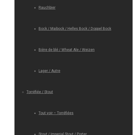
Rauchbier
Bock / Maibock / Helles Bock / Doppel Bock
Bière de blé / Wheat Ale / Weizen
Lager / Autre
Torréfiée / Stout
Tout voir – Torréfiées
Stout / Imperial Stout / Porter