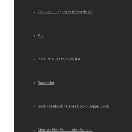
Tout voir – Lagers et bières de blé
Pils
India Pale Lager / Cold IPA
Rauchbier
Bock / Maibock / Helles Bock / Doppel Bock
Bière de blé / Wheat Ale / Weizen