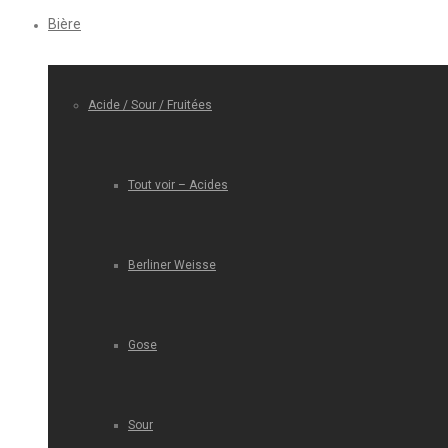
Bière
Acide / Sour / Fruitées
Tout voir – Acides
Berliner Weisse
Gose
Sour