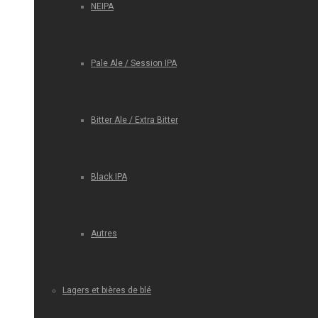
NEIPA
Pale Ale / Session IPA
Bitter Ale / Extra Bitter
Black IPA
Autres
Lagers et bières de blé