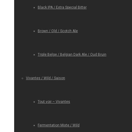
Black IPA / Extra Special Bitter
Brown / Old / Scotch Ale
Triple Belge / Belgian Dark Ale / Oud Bruin
Vivantes / Wild / Saison
Tout voir – Vivantes
Fermentation Mixte / Wild