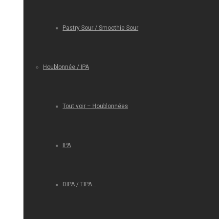
Pastry Sour / Smoothie Sour
Houblonnée / IPA
Tout voir – Houblonnées
IPA
DIPA / TIPA…