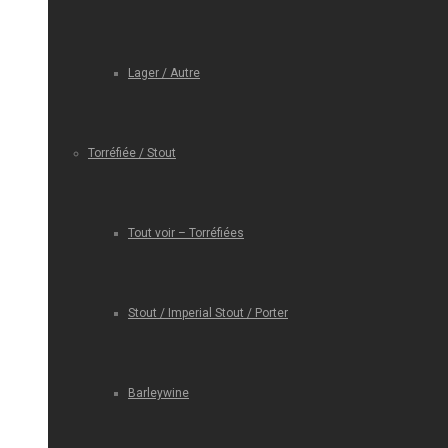
Lager / Autre
Torréfiée / Stout
Tout voir – Torréfiées
Stout / Imperial Stout / Porter
Barleywine