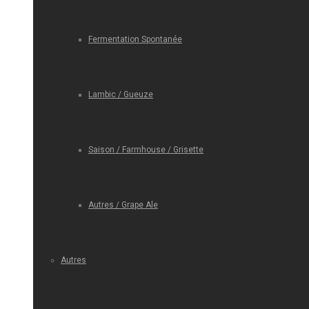
Fermentation Spontanée
Lambic / Gueuze
Saison / Farmhouse / Grisette
Autres / Grape Ale
Autres