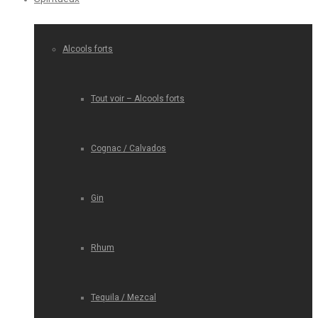
Alcools forts
Tout voir – Alcools forts
Cognac / Calvados
Gin
Rhum
Tequila / Mezcal