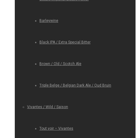
Barleywine
Black IPA / Extra Special Bitter
Brown / Old / Scotch Ale
Triple Belge / Belgian Dark Ale / Oud Bruin
Vivantes / Wild / Saison
Tout voir – Vivantes