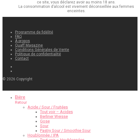
ce site, vous déclarez avoir au moins 18 ans.
La consommation d’alcool est vivement déconseillée aux femmes
enceintes.
Programme de fidélité
FAQ
À propos
Quaff Magazine
Conditions Générales de Vente
Politique de confidentialité
Contact
©
2026
Copyright
Bière
Retour
Acide / Sour / Fruitées
Tout voir – Acides
Berliner Weisse
Gose
Sour
Pastry Sour / Smoothie Sour
Houblonnée / IPA
Tout voir – Houblonnées