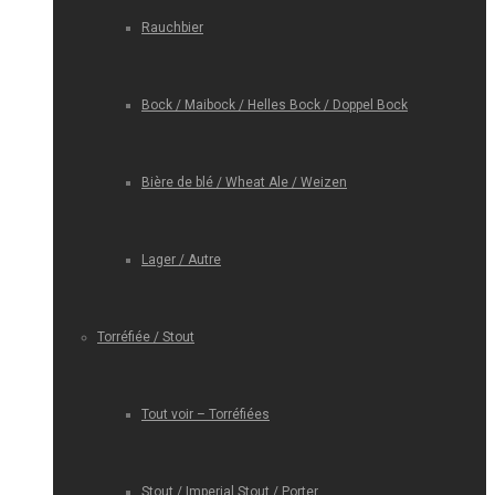
Rauchbier
Bock / Maibock / Helles Bock / Doppel Bock
Bière de blé / Wheat Ale / Weizen
Lager / Autre
Torréfiée / Stout
Tout voir – Torréfiées
Stout / Imperial Stout / Porter