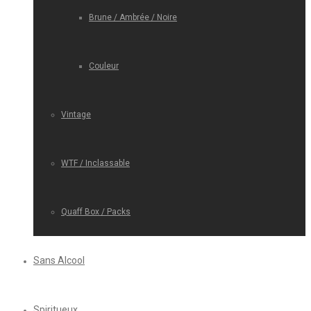
Brune / Ambrée / Noire
Couleur
Vintage
WTF / Inclassable
Quaff Box / Packs
Sans Alcool
Spiritueux