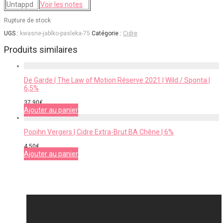
Untappd
Voir les notes
Rupture de stock
UGS :
kwasne-jablko-pasleka-75
Catégorie :
Cidre
Produits similaires
De Garde | The Law of Motion Réserve 2021 | Wild / Sponta |
6,5%
37,90
€
Ajouter au panier
Popihn Vergers | Cidre Extra-Brut BA Chêne | 6%
4,50
€
Ajouter au panier