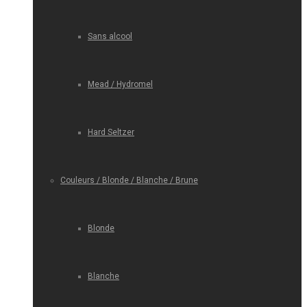
Sans alcool
Mead / Hydromel
Hard Seltzer
Couleurs / Blonde / Blanche / Brune
Blonde
Blanche