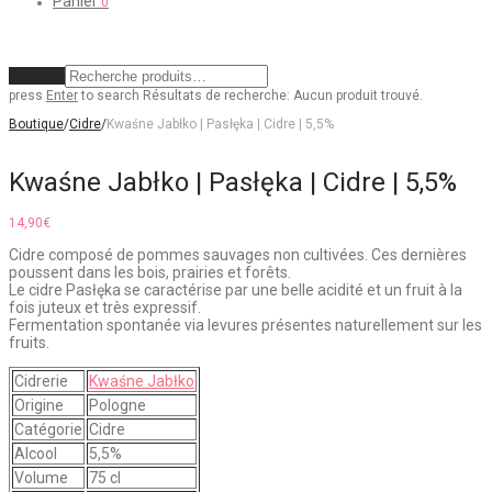
Panier
0
Effacer
press
Enter
to search
Résultats de recherche:
Aucun produit trouvé.
Boutique
/
Cidre
/
Kwaśne Jabłko | Pasłęka | Cidre | 5,5%
Kwaśne Jabłko | Pasłęka | Cidre | 5,5%
14,90
€
Cidre composé de pommes sauvages non cultivées. Ces dernières
poussent dans les bois, prairies et forêts.
Le cidre Pasłęka se caractérise par une belle acidité et un fruit à la
fois juteux et très expressif.
Fermentation spontanée via levures présentes naturellement sur les
fruits.
Cidrerie
Kwaśne Jabłko
Origine
Pologne
Catégorie
Cidre
Alcool
5,5%
Volume
75 cl