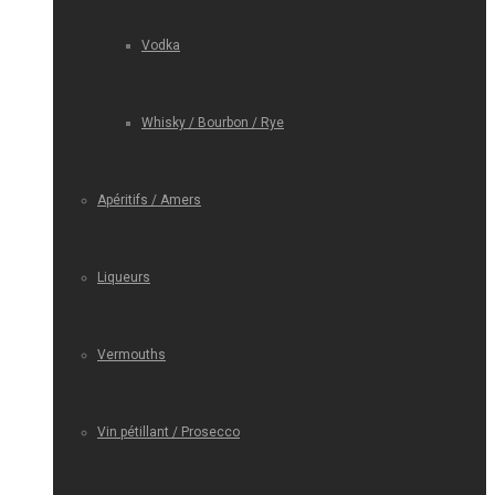
Vodka
Whisky / Bourbon / Rye
Apéritifs / Amers
Liqueurs
Vermouths
Vin pétillant / Prosecco