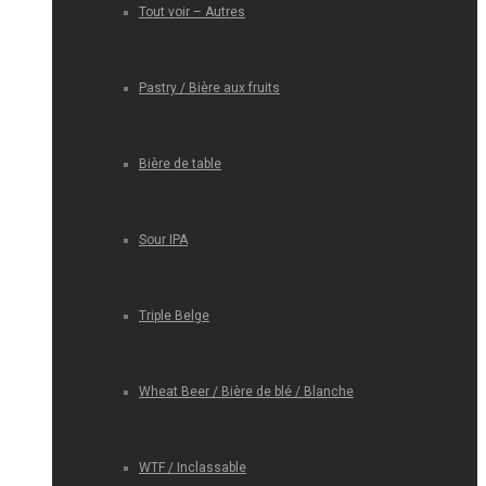
Tout voir – Autres
Pastry / Bière aux fruits
Bière de table
Sour IPA
Triple Belge
Wheat Beer / Bière de blé / Blanche
WTF / Inclassable