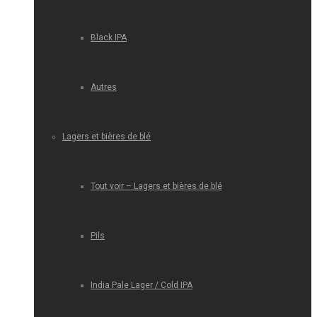
Black IPA
Autres
Lagers et bières de blé
Tout voir – Lagers et bières de blé
Pils
India Pale Lager / Cold IPA