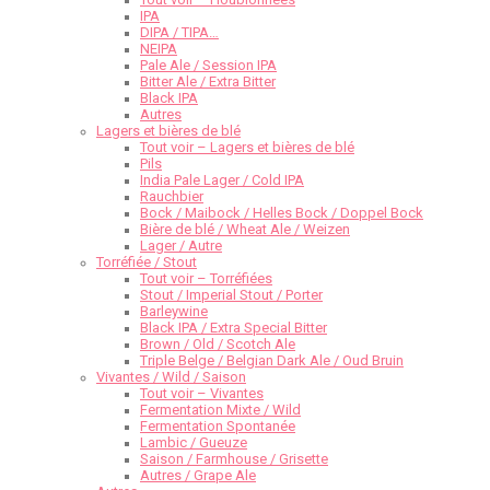
IPA
DIPA / TIPA…
NEIPA
Pale Ale / Session IPA
Bitter Ale / Extra Bitter
Black IPA
Autres
Lagers et bières de blé
Tout voir – Lagers et bières de blé
Pils
India Pale Lager / Cold IPA
Rauchbier
Bock / Maibock / Helles Bock / Doppel Bock
Bière de blé / Wheat Ale / Weizen
Lager / Autre
Torréfiée / Stout
Tout voir – Torréfiées
Stout / Imperial Stout / Porter
Barleywine
Black IPA / Extra Special Bitter
Brown / Old / Scotch Ale
Triple Belge / Belgian Dark Ale / Oud Bruin
Vivantes / Wild / Saison
Tout voir – Vivantes
Fermentation Mixte / Wild
Fermentation Spontanée
Lambic / Gueuze
Saison / Farmhouse / Grisette
Autres / Grape Ale