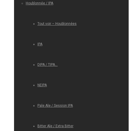
Houblonnée / IPA
Tout voir – Houblonnées
IPA
DIPA / TIPA…
NEIPA
Pale Ale / Session IPA
Bitter Ale / Extra Bitter