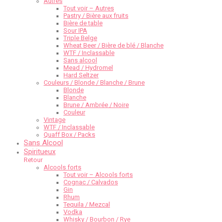
Autres
Tout voir – Autres
Pastry / Bière aux fruits
Bière de table
Sour IPA
Triple Belge
Wheat Beer / Bière de blé / Blanche
WTF / Inclassable
Sans alcool
Mead / Hydromel
Hard Seltzer
Couleurs / Blonde / Blanche / Brune
Blonde
Blanche
Brune / Ambrée / Noire
Couleur
Vintage
WTF / Inclassable
Quaff Box / Packs
Sans Alcool
Spiritueux
Retour
Alcools forts
Tout voir – Alcools forts
Cognac / Calvados
Gin
Rhum
Tequila / Mezcal
Vodka
Whisky / Bourbon / Rye