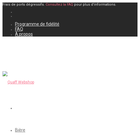
Frais de ports dégressifs.
Consultez la FAQ
pour plus d'informations.
Programme de fidélité
FAQ
À propos
Bière