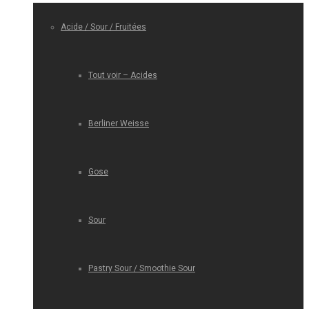
Acide / Sour / Fruitées
Tout voir – Acides
Berliner Weisse
Gose
Sour
Pastry Sour / Smoothie Sour