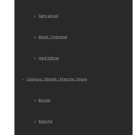
Sans alcool
Mead / Hydromel
Hard Seltzer
Couleurs / Blonde / Blanche / Brune
Blonde
Blanche