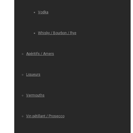
Vodka
Whisky / Bourbon / Rye
Apéritifs / Amers
Liqueurs
Vermouths
Vin pétillant / Prosecco