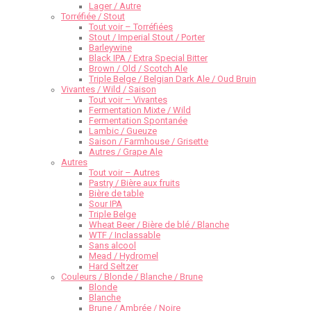
Lager / Autre
Torréfiée / Stout
Tout voir – Torréfiées
Stout / Imperial Stout / Porter
Barleywine
Black IPA / Extra Special Bitter
Brown / Old / Scotch Ale
Triple Belge / Belgian Dark Ale / Oud Bruin
Vivantes / Wild / Saison
Tout voir – Vivantes
Fermentation Mixte / Wild
Fermentation Spontanée
Lambic / Gueuze
Saison / Farmhouse / Grisette
Autres / Grape Ale
Autres
Tout voir – Autres
Pastry / Bière aux fruits
Bière de table
Sour IPA
Triple Belge
Wheat Beer / Bière de blé / Blanche
WTF / Inclassable
Sans alcool
Mead / Hydromel
Hard Seltzer
Couleurs / Blonde / Blanche / Brune
Blonde
Blanche
Brune / Ambrée / Noire