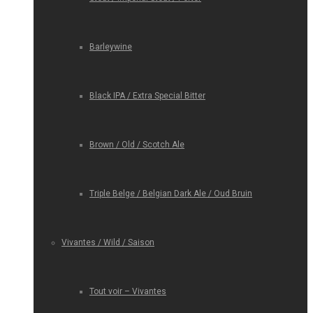
Barleywine
Black IPA / Extra Special Bitter
Brown / Old / Scotch Ale
Triple Belge / Belgian Dark Ale / Oud Bruin
Vivantes / Wild / Saison
Tout voir – Vivantes