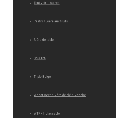
Tout voir – Autres
Pastry / Bière aux fruits
Bière de table
Sour IPA
Triple Belge
Wheat Beer / Bière de blé / Blanche
WTF / Inclassable