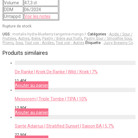
Volume
47,3 cl
DDM
06/2024
Untappd
Voir les notes
Rupture de stock
UGS :
mortalis-hydra-blueberry-tangerine-mango-1
Catégories :
Acide / Sour /
Fruitées
,
Autres
,
Bière
,
Pastry / Bière aux fruits
,
Pastry Sour / Smoothie Sour
,
Promo
,
Sour
,
Tout voir - Acides
,
Tout voir - Autres
Étiquette :
Juicy Brewing Co
Produits similaires
De Ranke | Kriek De Ranke | Wild / Kriek | 7%
11,40
€
Ajouter au panier
Messorem | Triple Tombe | TIPA | 10%
12,90
€
Ajouter au panier
Sante Adairius | Stratified Sunset | Saison BA | 5,7%
27,90
€