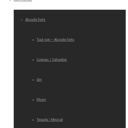
Alcools forts
Tout voir – Alcools forts
Cognac / Calvados
Gin
Rhum
Tequila / Mezcal