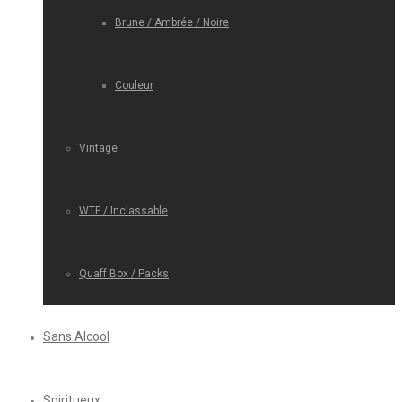
Brune / Ambrée / Noire
Couleur
Vintage
WTF / Inclassable
Quaff Box / Packs
Sans Alcool
Spiritueux