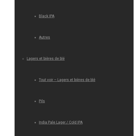
Black IPA
Autres
Lagers et bières de blé
Tout voir – Lagers et bières de blé
Pils
India Pale Lager / Cold IPA