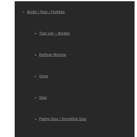
Acide / Sour / Fruitées
Tout voir – Acides
Berliner Weisse
Gose
Sour
Pastry Sour / Smoothie Sour