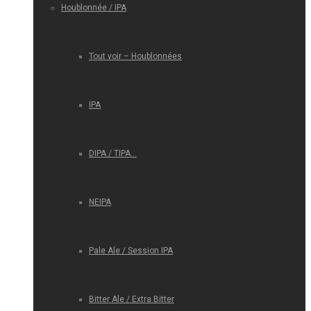
Houblonnée / IPA
Tout voir – Houblonnées
IPA
DIPA / TIPA…
NEIPA
Pale Ale / Session IPA
Bitter Ale / Extra Bitter