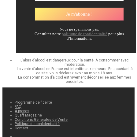
Nous ne spammons pas.
Consultez notre
politique de confidentialité
pour plus
d’informations.
L’abus d’alcool est dangereux pour la santé. À consommer avec
modération.
La vente d’alcool en France est interdite aux mineurs. En accédant à
ce site, vous déclarez avoir au moins 18 ans.
La consommation d’alcool est vivement déconseillée aux femmes
enceintes.
Programme de fidélité
FAQ
À propos
Quaff Magazine
Conditions Générales de Vente
Politique de confidentialité
Contact