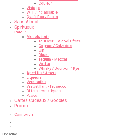
Couleur
Vintage
WTF / Inclassable
Quaff Box / Packs
Sans Alcool
Spiritueux
Retour
Alcools forts
Tout voir – Alcools forts
Cognac / Calvados
Gin
Rhum
Tequila / Mezcal
Vodka
Whisky / Bourbon / Rye
Apéritifs / Amers
Liqueurs
Vermouths
Vin pétillant / Prosecco
Bitters aromatiques
Packs
Cartes Cadeaux / Goodies
Promo
Connexion
Updating
…