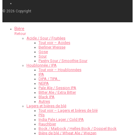
©
2026
Copyright
Bière
Retour
Acide / Sour / Fruitées
Tout voir – Acides
Berliner Weisse
Gose
Sour
Pastry Sour / Smoothie Sour
Houblonnée / IPA
Tout voir – Houblonnées
IPA
DIPA / TIPA…
NEIPA
Pale Ale / Session IPA
Bitter Ale / Extra Bitter
Black IPA
Autres
Lagers et bières de blé
Tout voir – Lagers et bières de blé
Pils
India Pale Lager / Cold IPA
Rauchbier
Bock / Maibock / Helles Bock / Doppel Bock
Bière de blé / Wheat Ale / Weizen