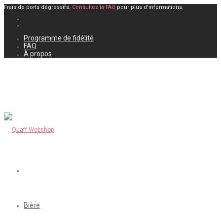
Frais de ports dégressifs.
Consultez la FAQ
pour plus d'informations.
Programme de fidélité
FAQ
À propos
Bière