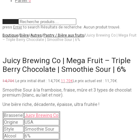
Panier
0
Effacer
press
Enter
to search
Résultats de recherche:
Aucun produit trouvé.
Boutique
/
Bière
/
Autres
/
Pastry / Bière aux fruits
/
Juicy Brewing Co | Mega Fruit
– Triple Berry Chocolate | Smoothie Sour | 6%
Juicy Brewing Co | Mega Fruit – Triple
Berry Chocolate | Smoothie Sour | 6%
14,70
€
Le prix initial était : 14,70€.
11,70
€
Le prix actuel est : 11,70€.
Smoothie Sour à la framboise, fraise, mûre et 3 types de chocolat
premium (blanc, au lait et noir).
Une bière riche, décadente, épaisse, ultra fruitée !
Brasserie
Juicy Brewing Co
Origine
USA
Style
Smoothie Sour
Alcool
6%