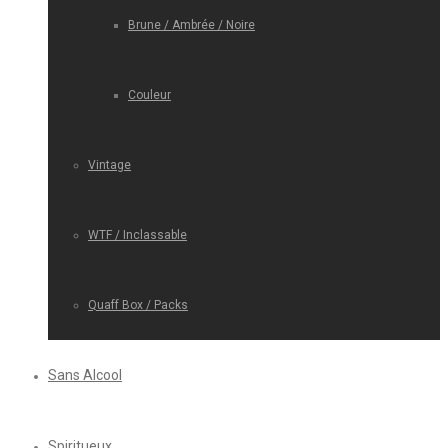
Brune / Ambrée / Noire
Couleur
Vintage
WTF / Inclassable
Quaff Box / Packs
Sans Alcool
Spiritueux