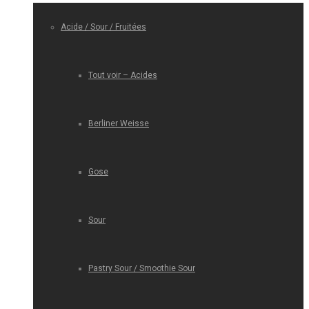
Acide / Sour / Fruitées
Tout voir – Acides
Berliner Weisse
Gose
Sour
Pastry Sour / Smoothie Sour