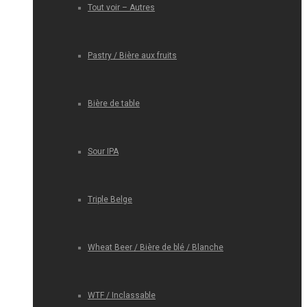
Tout voir – Autres
Pastry / Bière aux fruits
Bière de table
Sour IPA
Triple Belge
Wheat Beer / Bière de blé / Blanche
WTF / Inclassable