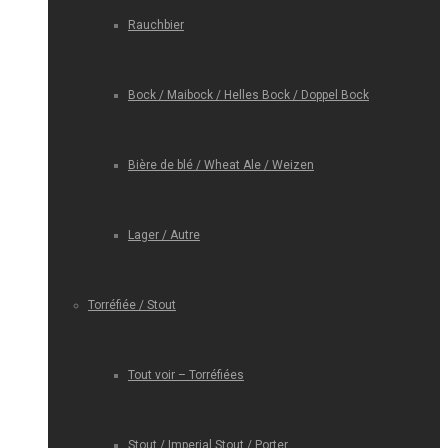
Rauchbier
Bock / Maibock / Helles Bock / Doppel Bock
Bière de blé / Wheat Ale / Weizen
Lager / Autre
Torréfiée / Stout
Tout voir – Torréfiées
Stout / Imperial Stout / Porter