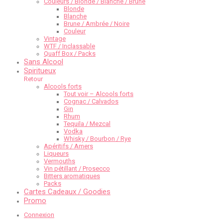
Couleurs / Blonde / Blanche / Brune
Blonde
Blanche
Brune / Ambrée / Noire
Couleur
Vintage
WTF / Inclassable
Quaff Box / Packs
Sans Alcool
Spiritueux
Retour
Alcools forts
Tout voir – Alcools forts
Cognac / Calvados
Gin
Rhum
Tequila / Mezcal
Vodka
Whisky / Bourbon / Rye
Apéritifs / Amers
Liqueurs
Vermouths
Vin pétillant / Prosecco
Bitters aromatiques
Packs
Cartes Cadeaux / Goodies
Promo
Connexion