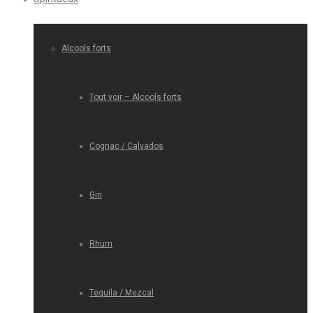
Alcools forts
Tout voir – Alcools forts
Cognac / Calvados
Gin
Rhum
Tequila / Mezcal