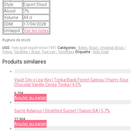
Style
Export Stout
Alcool
7%
Volume
44 cl
DDM
17/04/2028
Untappd
Voir les notes
Rupture de stock
UGS :
holy-goat-export-stout-1897
Catégories :
Bière
,
Stout / Imperial Stout /
Porter
,
Torréfiée / Stout
,
Tout voir - Torréfiées
Étiquette :
Holy Goat
Produits similaires
Vault City x Low Key | Tonka Black Forest Gateau | Pastry Sour
Chocolat Vanille Cerise Tonka | 4,5%
6,20
€
Ajouter au panier
Sante Adairius | Stratified Sunset | Saison BA | 5,7%
27,90
€
Ajouter au panier