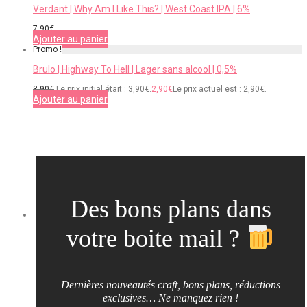
Verdant | Why Am I Like This? | West Coast IPA | 6%
7,90
€
Ajouter au panier
Promo !
Brulo | Highway To Hell | Lager sans alcool | 0,5%
3,90
€
Le prix initial était : 3,90€.
2,90
€
Le prix actuel est : 2,90€.
Ajouter au panier
Des bons plans dans
votre boite mail ?
Dernières nouveautés craft, bons plans, réductions
exclusives… Ne manquez rien !