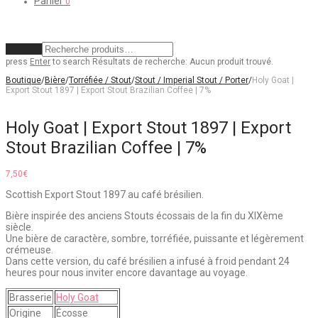
Panier
0
Effacer
press
Enter
to search
Résultats de recherche:
Aucun produit trouvé.
Boutique
/
Bière
/
Torréfiée / Stout
/
Stout / Imperial Stout / Porter
/
Holy Goat |
Export Stout 1897 | Export Stout Brazilian Coffee | 7%
Holy Goat | Export Stout 1897 | Export
Stout Brazilian Coffee | 7%
7,50
€
Scottish Export Stout 1897 au café brésilien.
Bière inspirée des anciens Stouts écossais de la fin du XIXème
siècle.
Une bière de caractère, sombre, torréfiée, puissante et légèrement
crémeuse.
Dans cette version, du café brésilien a infusé à froid pendant 24
heures pour nous inviter encore davantage au voyage.
Brasserie
Holy Goat
Origine
Écosse