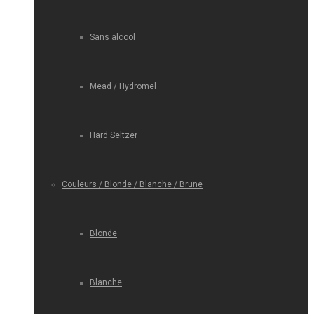
Sans alcool
Mead / Hydromel
Hard Seltzer
Couleurs / Blonde / Blanche / Brune
Blonde
Blanche