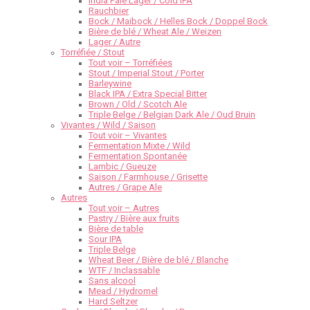
India Pale Lager / Cold IPA
Rauchbier
Bock / Maibock / Helles Bock / Doppel Bock
Bière de blé / Wheat Ale / Weizen
Lager / Autre
Torréfiée / Stout
Tout voir – Torréfiées
Stout / Imperial Stout / Porter
Barleywine
Black IPA / Extra Special Bitter
Brown / Old / Scotch Ale
Triple Belge / Belgian Dark Ale / Oud Bruin
Vivantes / Wild / Saison
Tout voir – Vivantes
Fermentation Mixte / Wild
Fermentation Spontanée
Lambic / Gueuze
Saison / Farmhouse / Grisette
Autres / Grape Ale
Autres
Tout voir – Autres
Pastry / Bière aux fruits
Bière de table
Sour IPA
Triple Belge
Wheat Beer / Bière de blé / Blanche
WTF / Inclassable
Sans alcool
Mead / Hydromel
Hard Seltzer