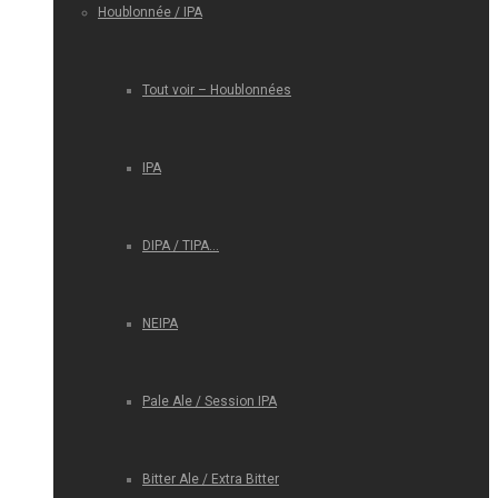
Houblonnée / IPA
Tout voir – Houblonnées
IPA
DIPA / TIPA…
NEIPA
Pale Ale / Session IPA
Bitter Ale / Extra Bitter