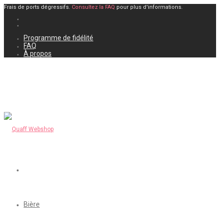
Frais de ports dégressifs.
Consultez la FAQ
pour plus d'informations.
Programme de fidélité
FAQ
À propos
Bière