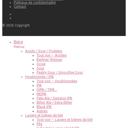
Politique de confidentialité
Contact
©
2026
Copyright
Bière
Retour
Acide / Sour / Fruitées
Tout voir – Acides
Berliner Weisse
Gose
Sour
Pastry Sour / Smoothie Sour
Houblonnée / IPA
Tout voir – Houblonnées
IPA
DIPA / TIPA…
NEIPA
Pale Ale / Session IPA
Bitter Ale / Extra Bitter
Black IPA
Autres
Lagers et bières de blé
Tout voir – Lagers et bières de blé
Pils