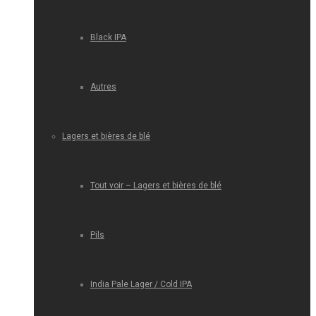
Black IPA
Autres
Lagers et bières de blé
Tout voir – Lagers et bières de blé
Pils
India Pale Lager / Cold IPA