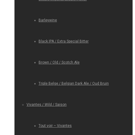
Barleywine
Black IPA / Extra Special Bitter
Brown / Old / Scotch Ale
Triple Belge / Belgian Dark Ale / Oud Bruin
Vivantes / Wild / Saison
Tout voir – Vivantes