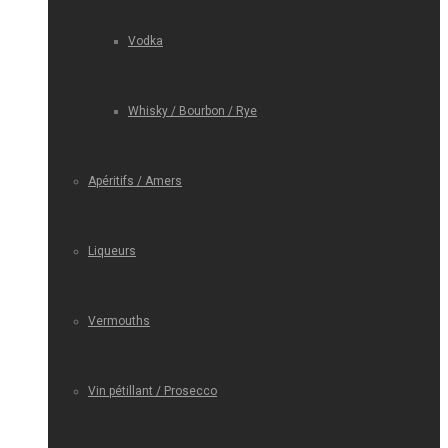
Vodka
Whisky / Bourbon / Rye
Apéritifs / Amers
Liqueurs
Vermouths
Vin pétillant / Prosecco