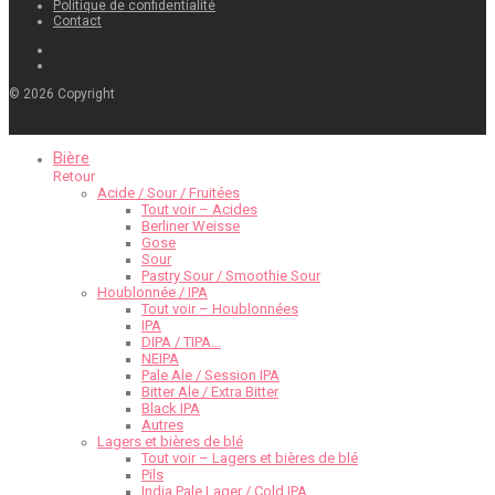
Politique de confidentialité
Contact
©
2026
Copyright
Bière
Retour
Acide / Sour / Fruitées
Tout voir – Acides
Berliner Weisse
Gose
Sour
Pastry Sour / Smoothie Sour
Houblonnée / IPA
Tout voir – Houblonnées
IPA
DIPA / TIPA…
NEIPA
Pale Ale / Session IPA
Bitter Ale / Extra Bitter
Black IPA
Autres
Lagers et bières de blé
Tout voir – Lagers et bières de blé
Pils
India Pale Lager / Cold IPA