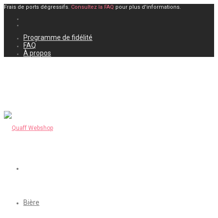
Frais de ports dégressifs.
Consultez la FAQ
pour plus d'informations.
Programme de fidélité
FAQ
À propos
Bière