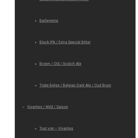
Barleywine
Black IPA / Extra Special Bitter
Brown / Old / Scotch Ale
Triple Belge / Belgian Dark Ale / Oud Bruin
Vivantes / Wild / Saison
Tout voir – Vivantes