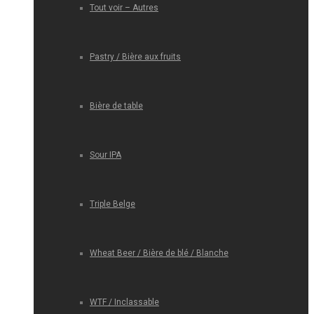
Tout voir – Autres
Pastry / Bière aux fruits
Bière de table
Sour IPA
Triple Belge
Wheat Beer / Bière de blé / Blanche
WTF / Inclassable