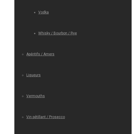
Vodka
Whisky / Bourbon / Rye
Apéritifs / Amers
Liqueurs
Vermouths
Vin pétillant / Prosecco