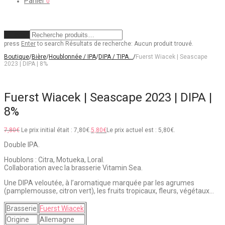
Panier
0
Effacer
press
Enter
to search
Résultats de recherche:
Aucun produit trouvé.
Boutique
/
Bière
/
Houblonnée / IPA
/
DIPA / TIPA…
/
Fuerst Wiacek | Seascape
2023 | DIPA | 8%
Fuerst Wiacek | Seascape 2023 | DIPA |
8%
7,80
€
Le prix initial était : 7,80€.
5,80
€
Le prix actuel est : 5,80€.
Double IPA.
Houblons : Citra, Motueka, Loral.
Collaboration avec la brasserie Vitamin Sea.
Une DIPA veloutée, à l’aromatique marquée par les agrumes
(pamplemousse, citron vert), les fruits tropicaux, fleurs, végétaux…
Brasserie
Fuerst Wiacek
Origine
Allemagne