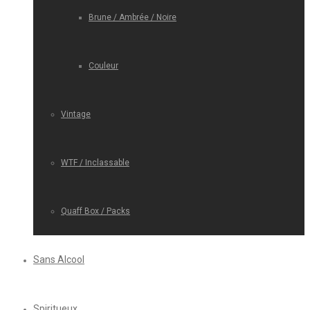
Brune / Ambrée / Noire
Couleur
Vintage
WTF / Inclassable
Quaff Box / Packs
Sans Alcool
Spiritueux