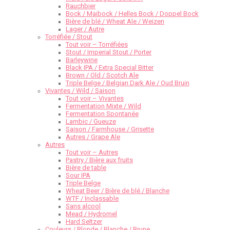
Rauchbier
Bock / Maibock / Helles Bock / Doppel Bock
Bière de blé / Wheat Ale / Weizen
Lager / Autre
Torréfiée / Stout
Tout voir – Torréfiées
Stout / Imperial Stout / Porter
Barleywine
Black IPA / Extra Special Bitter
Brown / Old / Scotch Ale
Triple Belge / Belgian Dark Ale / Oud Bruin
Vivantes / Wild / Saison
Tout voir – Vivantes
Fermentation Mixte / Wild
Fermentation Spontanée
Lambic / Gueuze
Saison / Farmhouse / Grisette
Autres / Grape Ale
Autres
Tout voir – Autres
Pastry / Bière aux fruits
Bière de table
Sour IPA
Triple Belge
Wheat Beer / Bière de blé / Blanche
WTF / Inclassable
Sans alcool
Mead / Hydromel
Hard Seltzer
Couleurs / Blonde / Blanche / Brune