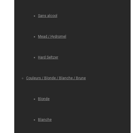
Sans alcool
Mead / Hydromel
Hard Seltzer
Couleurs / Blonde / Blanche / Brune
Blonde
Blanche