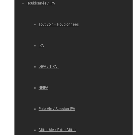
Houblonnée / IPA
Tout voir – Houblonnées
IPA
DIPA / TIPA…
NEIPA
Pale Ale / Session IPA
Bitter Ale / Extra Bitter