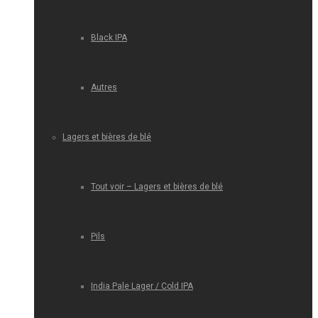
Black IPA
Autres
Lagers et bières de blé
Tout voir – Lagers et bières de blé
Pils
India Pale Lager / Cold IPA