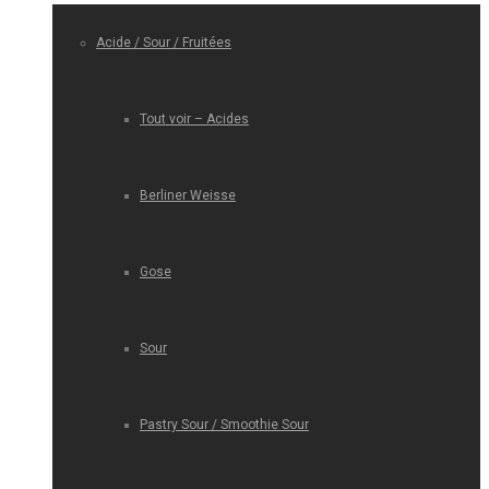
Acide / Sour / Fruitées
Tout voir – Acides
Berliner Weisse
Gose
Sour
Pastry Sour / Smoothie Sour