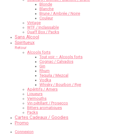
Blonde
Blanche
Brune / Ambrée / Noire
Couleur
Vintage
WTF / Inclassable
Quaff Box / Packs
Sans Alcool
Spiritueux
Retour
Alcools forts
Tout voir – Alcools forts
Cognac / Calvados
Gin
Rhum
Tequila / Mezcal
Vodka
Whisky / Bourbon / Rye
Apéritifs / Amers
Liqueurs
Vermouths
Vin pétillant / Prosecco
Bitters aromatiques
Packs
Cartes Cadeaux / Goodies
Promo
Connexion