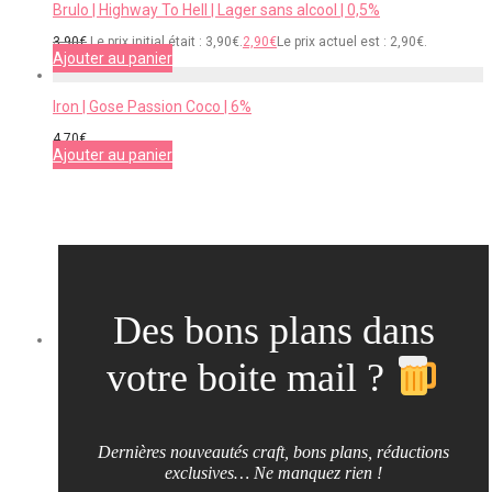
Brulo | Highway To Hell | Lager sans alcool | 0,5%
3,90
€
Le prix initial était : 3,90€.
2,90
€
Le prix actuel est : 2,90€.
Ajouter au panier
Iron | Gose Passion Coco | 6%
4,70
€
Ajouter au panier
Des bons plans dans
votre boite mail ?
Dernières nouveautés craft, bons plans, réductions
exclusives… Ne manquez rien !