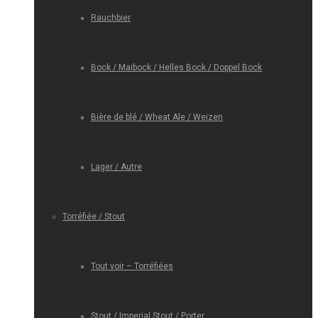
Rauchbier
Bock / Maibock / Helles Bock / Doppel Bock
Bière de blé / Wheat Ale / Weizen
Lager / Autre
Torréfiée / Stout
Tout voir – Torréfiées
Stout / Imperial Stout / Porter