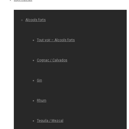
Alcools forts
Tout voir – Alcools forts
Cognac / Calvados
Gin
Rhum
Tequila / Mezcal