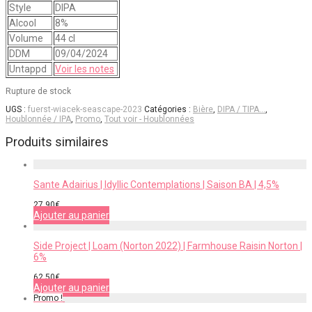
Style
DIPA
Alcool
8%
Volume
44 cl
DDM
09/04/2024
Untappd
Voir les notes
Rupture de stock
UGS :
fuerst-wiacek-seascape-2023
Catégories :
Bière
,
DIPA / TIPA…
,
Houblonnée / IPA
,
Promo
,
Tout voir - Houblonnées
Produits similaires
Sante Adairius | Idyllic Contemplations | Saison BA | 4,5%
27,90
€
Ajouter au panier
Side Project | Loam (Norton 2022) | Farmhouse Raisin Norton |
6%
62,50
€
Ajouter au panier
Promo !