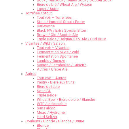
Bock / Maibock / Helles Bock / Doppel Bock
Bière de blé / Wheat Ale / Weizen
Lager / Autre
Torréfiée / Stout
Tout voir – Torréfiées
Stout / Imperial Stout / Porter
Barleywine
Black IPA / Extra Special Bitter
Brown / Old / Scotch Ale
Triple Belge / Belgian Dark Ale / Oud Bruin
Vivantes / Wild / Saison
Tout voir – Vivantes
Fermentation Mixte / Wild
Fermentation Spontanée
Lambic / Gueuze
Saison / Farmhouse / Grisette
Autres / Grape Ale
Autres
Tout voir – Autres
Pastry / Bière aux fruits
Bière de table
Sour IPA
Triple Belge
Wheat Beer / Bière de blé / Blanche
WTF / Inclassable
Sans alcool
Mead / Hydromel
Hard Seltzer
Couleurs / Blonde / Blanche / Brune
Blonde