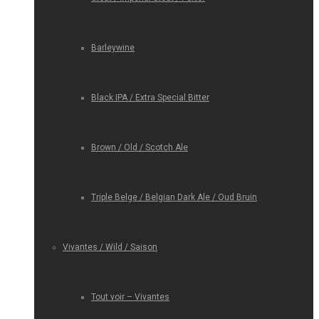
Barleywine
Black IPA / Extra Special Bitter
Brown / Old / Scotch Ale
Triple Belge / Belgian Dark Ale / Oud Bruin
Vivantes / Wild / Saison
Tout voir – Vivantes