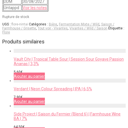
DDM
30/08/2027
Untappd
Voir les notes
Rupture de stock
UGS :
flore-nintai
Catégories :
Bière
,
Fermentation Mixte / Wild
,
Saison /
Farmhouse / Grisette
,
Tout voir - Vivantes
,
Vivantes / Wild / Saison
Étiquette :
Flore
Produits similaires
Vault City | Tropical Table Sour | Session Sour Goyave Passion
Ananas | 3,3%
5,60
€
Ajouter au panier
Verdant | Neon Colour Spreading | IPA | 6,5%
7,90
€
Ajouter au panier
Side Project | Saison du Fermier (Blend 6) | Farmhouse Wine
BA | 7%
64,50
€