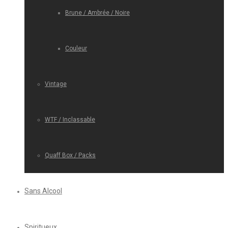
Brune / Ambrée / Noire
Couleur
Vintage
WTF / Inclassable
Quaff Box / Packs
Sans Alcool
Spiritueux