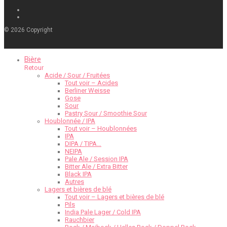
©
2026
Copyright
Bière
Retour
Acide / Sour / Fruitées
Tout voir – Acides
Berliner Weisse
Gose
Sour
Pastry Sour / Smoothie Sour
Houblonnée / IPA
Tout voir – Houblonnées
IPA
DIPA / TIPA…
NEIPA
Pale Ale / Session IPA
Bitter Ale / Extra Bitter
Black IPA
Autres
Lagers et bières de blé
Tout voir – Lagers et bières de blé
Pils
India Pale Lager / Cold IPA
Rauchbier