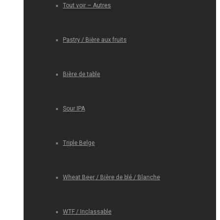
Tout voir – Autres
Pastry / Bière aux fruits
Bière de table
Sour IPA
Triple Belge
Wheat Beer / Bière de blé / Blanche
WTF / Inclassable