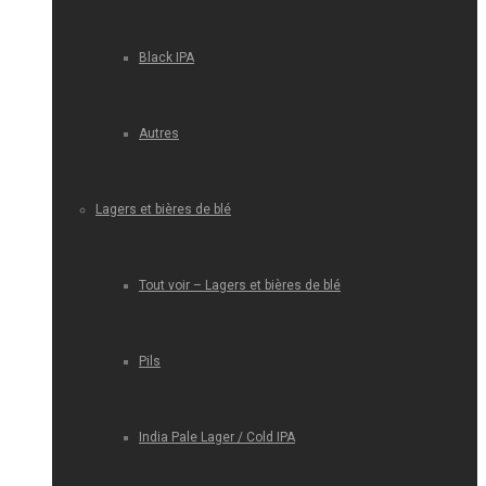
Black IPA
Autres
Lagers et bières de blé
Tout voir – Lagers et bières de blé
Pils
India Pale Lager / Cold IPA