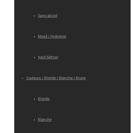
Sans alcool
Mead / Hydromel
Hard Seltzer
Couleurs / Blonde / Blanche / Brune
Blonde
Blanche