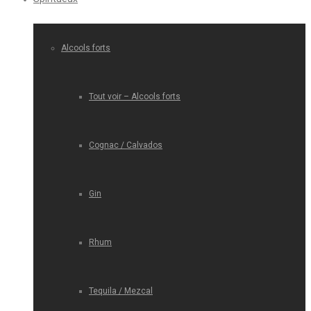
Alcools forts
Tout voir – Alcools forts
Cognac / Calvados
Gin
Rhum
Tequila / Mezcal