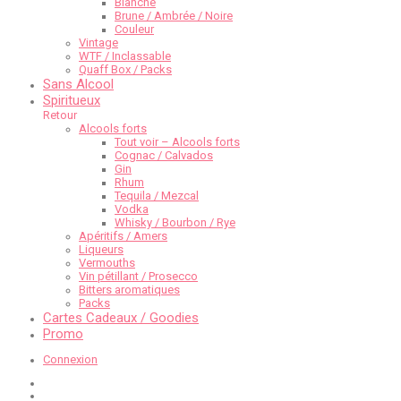
Blanche
Brune / Ambrée / Noire
Couleur
Vintage
WTF / Inclassable
Quaff Box / Packs
Sans Alcool
Spiritueux
Retour
Alcools forts
Tout voir – Alcools forts
Cognac / Calvados
Gin
Rhum
Tequila / Mezcal
Vodka
Whisky / Bourbon / Rye
Apéritifs / Amers
Liqueurs
Vermouths
Vin pétillant / Prosecco
Bitters aromatiques
Packs
Cartes Cadeaux / Goodies
Promo
Connexion