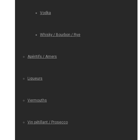
Vodka
Whisky / Bourbon / Rye
Apéritifs / Amers
Liqueurs
Vermouths
Vin pétillant / Prosecco