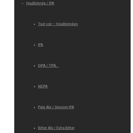
Houblonnée / IPA
Tout voir – Houblonnées
IPA
DIPA / TIPA…
NEIPA
Pale Ale / Session IPA
Bitter Ale / Extra Bitter