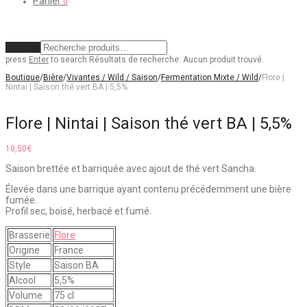
Panier
0
Effacer
press
Enter
to search
Résultats de recherche:
Aucun produit trouvé.
Boutique
/
Bière
/
Vivantes / Wild / Saison
/
Fermentation Mixte / Wild
/
Flore |
Nintai | Saison thé vert BA | 5,5%
Flore | Nintai | Saison thé vert BA | 5,5%
10,50
€
Saison brettée et barriquée avec ajout de thé vert Sancha.
Élevée dans une barrique ayant contenu précédemment une bière
fumée.
Profil sec, boisé, herbacé et fumé.
Brasserie
Flore
Origine
France
Style
Saison BA
Alcool
5,5%
Volume
75 cl