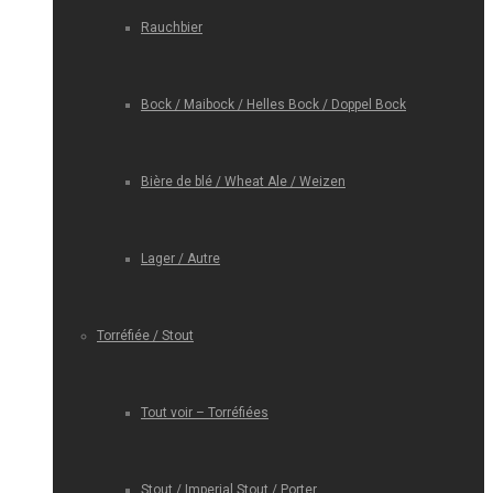
Rauchbier
Bock / Maibock / Helles Bock / Doppel Bock
Bière de blé / Wheat Ale / Weizen
Lager / Autre
Torréfiée / Stout
Tout voir – Torréfiées
Stout / Imperial Stout / Porter