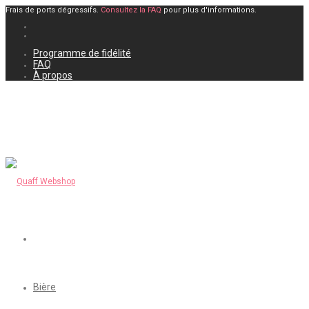
Frais de ports dégressifs.
Consultez la FAQ
pour plus d'informations.
Programme de fidélité
FAQ
À propos
Bière