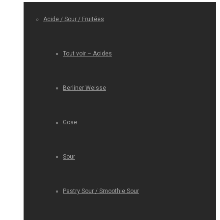
Acide / Sour / Fruitées
Tout voir – Acides
Berliner Weisse
Gose
Sour
Pastry Sour / Smoothie Sour