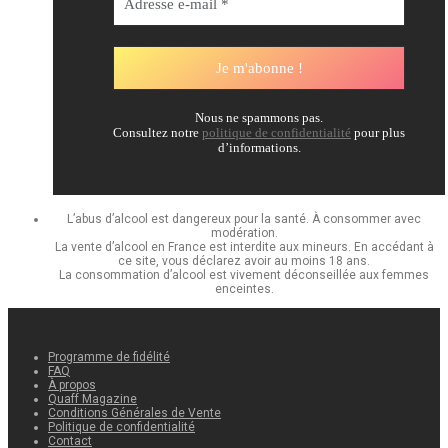
Nous ne spammons pas.
Consultez notre
politique de confidentialité
pour plus
d’informations.
L’abus d’alcool est dangereux pour la santé. À consommer avec
modération.
La vente d’alcool en France est interdite aux mineurs. En accédant à
ce site, vous déclarez avoir au moins 18 ans.
La consommation d’alcool est vivement déconseillée aux femmes
enceintes.
Programme de fidélité
FAQ
À propos
Quaff Magazine
Conditions Générales de Vente
Politique de confidentialité
Contact