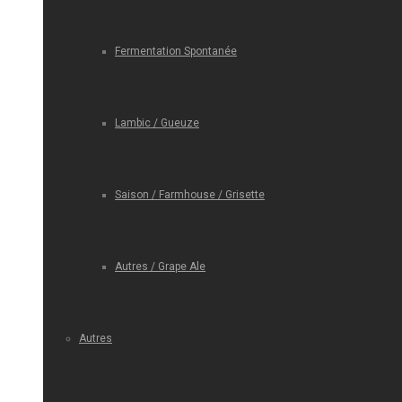
Fermentation Spontanée
Lambic / Gueuze
Saison / Farmhouse / Grisette
Autres / Grape Ale
Autres