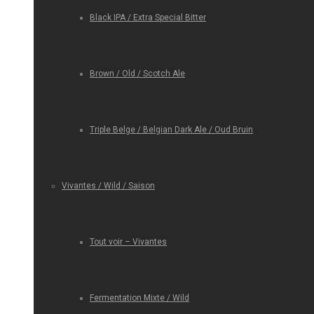
Black IPA / Extra Special Bitter
Brown / Old / Scotch Ale
Triple Belge / Belgian Dark Ale / Oud Bruin
Vivantes / Wild / Saison
Tout voir – Vivantes
Fermentation Mixte / Wild