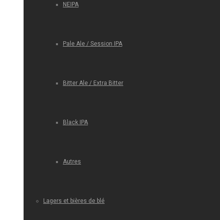
NEIPA
Pale Ale / Session IPA
Bitter Ale / Extra Bitter
Black IPA
Autres
Lagers et bières de blé