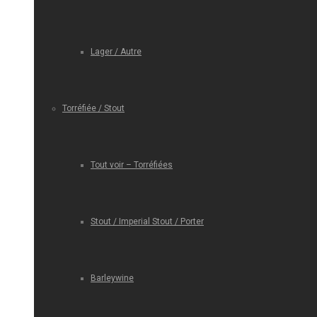
Lager / Autre
Torréfiée / Stout
Tout voir – Torréfiées
Stout / Imperial Stout / Porter
Barleywine