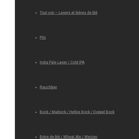
Tout voir – Lagers et bières de blé
Pils
India Pale Lager / Cold IPA
Rauchbier
Bock / Maibock / Helles Bock / Doppel Bock
Bière de blé / Wheat Ale / Weizen