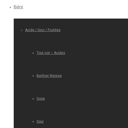
Bière
Acide / Sour / Fruitées
Tout voir – Acides
Berliner Weisse
Gose
Sour