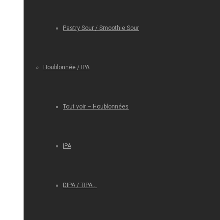
Pastry Sour / Smoothie Sour
Houblonnée / IPA
Tout voir – Houblonnées
IPA
DIPA / TIPA…