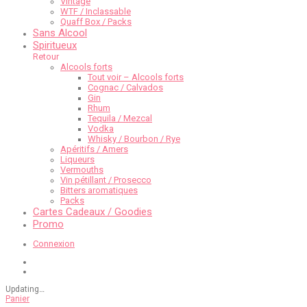
Vintage
WTF / Inclassable
Quaff Box / Packs
Sans Alcool
Spiritueux
Retour
Alcools forts
Tout voir – Alcools forts
Cognac / Calvados
Gin
Rhum
Tequila / Mezcal
Vodka
Whisky / Bourbon / Rye
Apéritifs / Amers
Liqueurs
Vermouths
Vin pétillant / Prosecco
Bitters aromatiques
Packs
Cartes Cadeaux / Goodies
Promo
Connexion
Updating
…
Panier