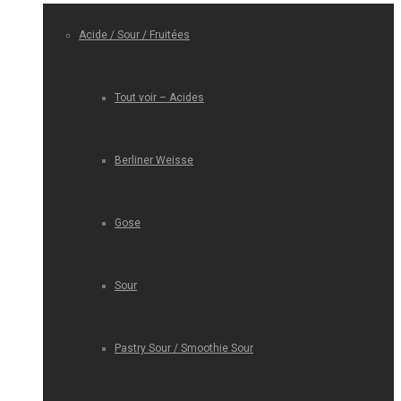
Acide / Sour / Fruitées
Tout voir – Acides
Berliner Weisse
Gose
Sour
Pastry Sour / Smoothie Sour