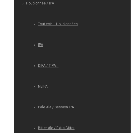
Houblonnée / IPA
Tout voir – Houblonnées
IPA
DIPA / TIPA…
NEIPA
Pale Ale / Session IPA
Bitter Ale / Extra Bitter