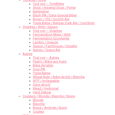
Tout voir – Torréfiées
Stout / Imperial Stout / Porter
Barleywine
Black IPA / Extra Special Bitter
Brown / Old / Scotch Ale
Triple Belge / Belgian Dark Ale / Oud Bruin
Vivantes / Wild / Saison
Tout voir – Vivantes
Fermentation Mixte / Wild
Fermentation Spontanée
Lambic / Gueuze
Saison / Farmhouse / Grisette
Autres / Grape Ale
Autres
Tout voir – Autres
Pastry / Bière aux fruits
Bière de table
Sour IPA
Triple Belge
Wheat Beer / Bière de blé / Blanche
WTF / Inclassable
Sans alcool
Mead / Hydromel
Hard Seltzer
Couleurs / Blonde / Blanche / Brune
Blonde
Blanche
Brune / Ambrée / Noire
Couleur