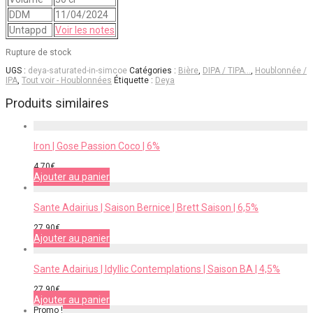
DDM
11/04/2024
Untappd
Voir les notes
Rupture de stock
UGS :
deya-saturated-in-simcoe
Catégories :
Bière
,
DIPA / TIPA…
,
Houblonnée /
IPA
,
Tout voir - Houblonnées
Étiquette :
Deya
Produits similaires
Iron | Gose Passion Coco | 6%
4,70
€
Ajouter au panier
Sante Adairius | Saison Bernice | Brett Saison | 6,5%
27,90
€
Ajouter au panier
Sante Adairius | Idyllic Contemplations | Saison BA | 4,5%
27,90
€
Ajouter au panier
Promo !