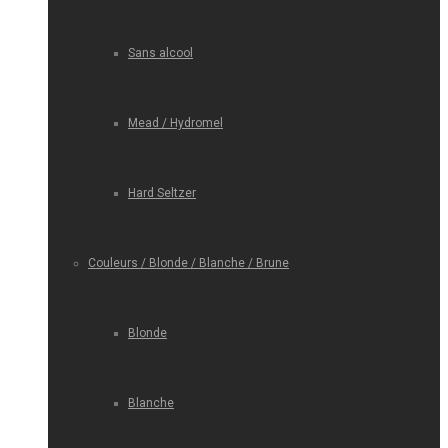
Sans alcool
Mead / Hydromel
Hard Seltzer
Couleurs / Blonde / Blanche / Brune
Blonde
Blanche