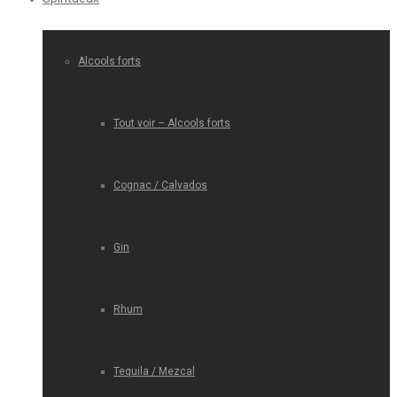
Alcools forts
Tout voir – Alcools forts
Cognac / Calvados
Gin
Rhum
Tequila / Mezcal