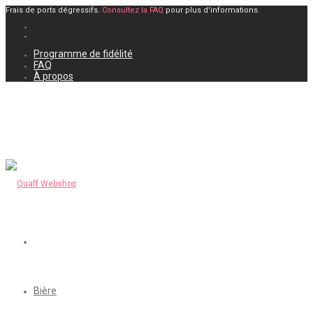
Frais de ports dégressifs.
Consultez la FAQ
pour plus d'informations.
Programme de fidélité
FAQ
À propos
Bière