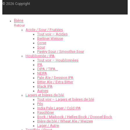
©
2026
Copyright
Bière
Retour
Acide / Sour / Fruitées
Tout voir – Acides
Berliner Weisse
Gose
Sour
Pastry Sour / Smoothie Sour
Houblonnée / IPA
Tout voir – Houblonnées
IPA
DIPA / TIPA…
NEIPA
Pale Ale / Session IPA
Bitter Ale / Extra Bitter
Black IPA
Autres
Lagers et bières de blé
Tout voir – Lagers et bières de blé
Pils
India Pale Lager / Cold IPA
Rauchbier
Bock / Maibock / Helles Bock / Doppel Bock
Bière de blé / Wheat Ale / Weizen
Lager / Autre
Torréfiée / Stout