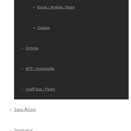
Brune / Ambrée / Noire
Couleur
Vintage
WTF / Inclassable
Quaff Box / Packs
Sans Alcool
Spiritueux