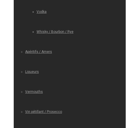
Vodka
Whisky / Bourbon / Rye
Apéritifs / Amers
Liqueurs
Vermouths
Vin pétillant / Prosecco