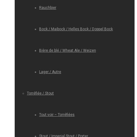
Rauchbier
Bock / Maibock / Helles Bock / Doppel Bock
Bière de blé / Wheat Ale / Weizen
Lager / Autre
Torréfiée / Stout
Tout voir – Torréfiées
Stout / Imperial Stout / Porter