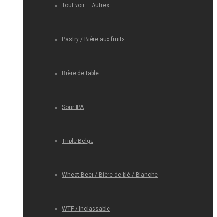
Tout voir – Autres
Pastry / Bière aux fruits
Bière de table
Sour IPA
Triple Belge
Wheat Beer / Bière de blé / Blanche
WTF / Inclassable