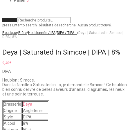
Panier
0
Effacer
press
Enter
to search
Résultats de recherche:
Aucun produit trouvé.
Boutique
/
Bière
/
Houblonnée / IPA
/
DIPA / TIPA…
/
Deya | Saturated In Simcoe |
DIPA | 8%
Deya | Saturated In Simcoe | DIPA | 8%
9,40
€
DIPA
Houblon : Simcoe.
Dans la famille « Saturated in… », je demande le Simcoe ! Ce houblon
bien connu délivre de belles saveurs d’ananas, d’agrumes, résineux
et une pointe terreuse.
Brasserie
Deya
Origine
Angleterre
Style
DIPA
Alcool
8%
Volume
50 cl