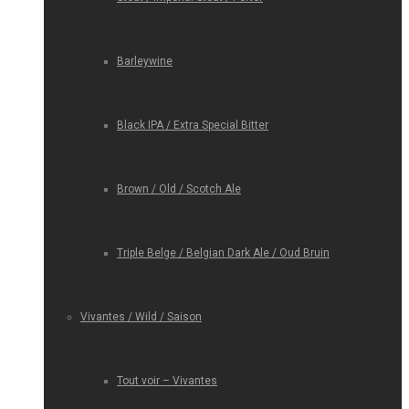
Barleywine
Black IPA / Extra Special Bitter
Brown / Old / Scotch Ale
Triple Belge / Belgian Dark Ale / Oud Bruin
Vivantes / Wild / Saison
Tout voir – Vivantes