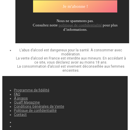
Nous ne spammons pas.
Consultez notre
politique de confidentialité
pour plus
d’informations.
L’abus d’alcool est dangereux pour la santé. À consommer avec
modération.
La vente d’alcool en France est interdite aux mineurs. En accédant à
ce site, vous déclarez avoir au moins 18 ans.
La consommation d’alcool est vivement déconseillée aux femmes
enceintes.
Programme de fidélité
FAQ
À propos
Quaff Magazine
Conditions Générales de Vente
Politique de confidentialité
Contact