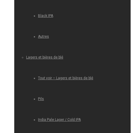
Black IPA
Autres
Lagers et bières de blé
Tout voir – Lagers et bières de blé
Pils
India Pale Lager / Cold IPA