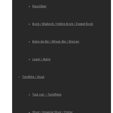
Rauchbier
Bock / Maibock / Helles Bock / Doppel Bock
Bière de blé / Wheat Ale / Weizen
Lager / Autre
Torréfiée / Stout
Tout voir – Torréfiées
Stout / Imperial Stout / Porter