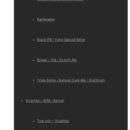
Barleywine
Black IPA / Extra Special Bitter
Brown / Old / Scotch Ale
Triple Belge / Belgian Dark Ale / Oud Bruin
Vivantes / Wild / Saison
Tout voir – Vivantes