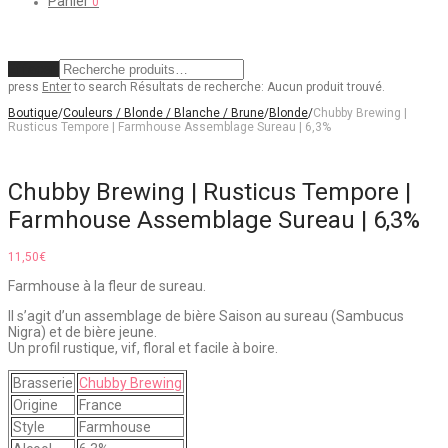
Panier
0
Effacer
press
Enter
to search
Résultats de recherche:
Aucun produit trouvé.
Boutique
/
Couleurs / Blonde / Blanche / Brune
/
Blonde
/
Chubby Brewing |
Rusticus Tempore | Farmhouse Assemblage Sureau | 6,3%
Chubby Brewing | Rusticus Tempore |
Farmhouse Assemblage Sureau | 6,3%
11,50
€
Farmhouse à la fleur de sureau.
Il s’agit d’un assemblage de bière Saison au sureau (Sambucus
Nigra) et de bière jeune.
Un profil rustique, vif, floral et facile à boire.
Brasserie
Chubby Brewing
Origine
France
Style
Farmhouse