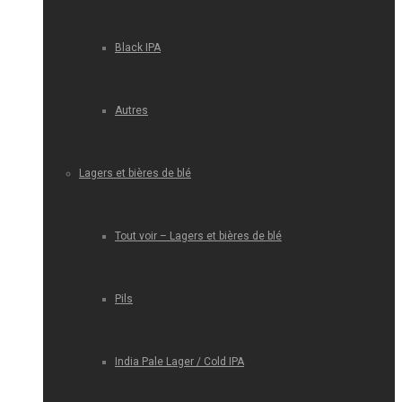
Black IPA
Autres
Lagers et bières de blé
Tout voir – Lagers et bières de blé
Pils
India Pale Lager / Cold IPA