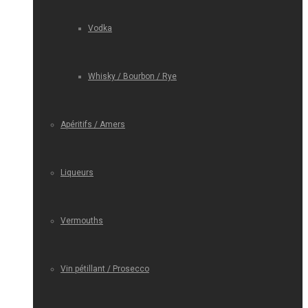
Vodka
Whisky / Bourbon / Rye
Apéritifs / Amers
Liqueurs
Vermouths
Vin pétillant / Prosecco