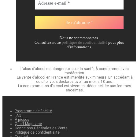
Nous ne spammons pas.
Consultez notre
politique de confidentialité
pour plus
d’informations.
L’abus d’alcool est dangereux pour la santé. À consommer avec
modération.
La vente d’alcool en France est interdite aux mineurs. En accédant à
ce site, vous déclarez avoir au moins 18 ans.
La consommation d’alcool est vivement déconseillée aux femmes
enceintes.
Programme de fidélité
FAQ
À propos
Quaff Magazine
Conditions Générales de Vente
Politique de confidentialité
Contact