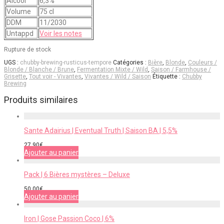
Alcool
6,3%
Volume
75 cl
DDM
11/2030
Untappd
Voir les notes
Rupture de stock
UGS :
chubby-brewing-rusticus-tempore
Catégories :
Bière
,
Blonde
,
Couleurs /
Blonde / Blanche / Brune
,
Fermentation Mixte / Wild
,
Saison / Farmhouse /
Grisette
,
Tout voir - Vivantes
,
Vivantes / Wild / Saison
Étiquette :
Chubby
Brewing
Produits similaires
Sante Adairius | Eventual Truth | Saison BA | 5,5%
27,90
€
Ajouter au panier
Pack | 6 Bières mystères – Deluxe
50,00
€
Ajouter au panier
Iron | Gose Passion Coco | 6%