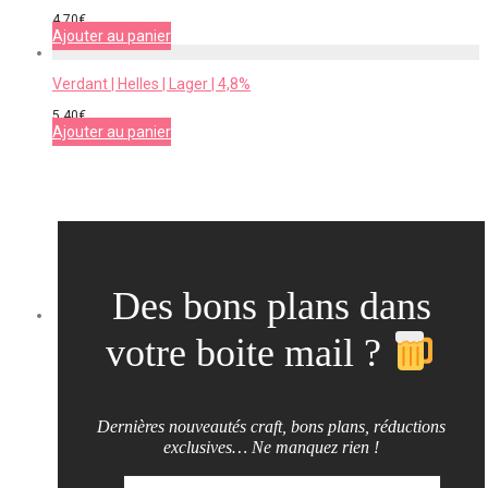
4,70
€
Ajouter au panier
Verdant | Helles | Lager | 4,8%
5,40
€
Ajouter au panier
Des bons plans dans
votre boite mail ?
Dernières nouveautés craft, bons plans, réductions
exclusives… Ne manquez rien !