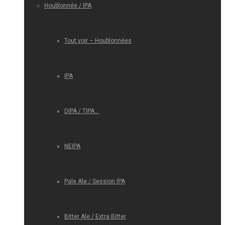
Houblonnée / IPA
Tout voir – Houblonnées
IPA
DIPA / TIPA…
NEIPA
Pale Ale / Session IPA
Bitter Ale / Extra Bitter