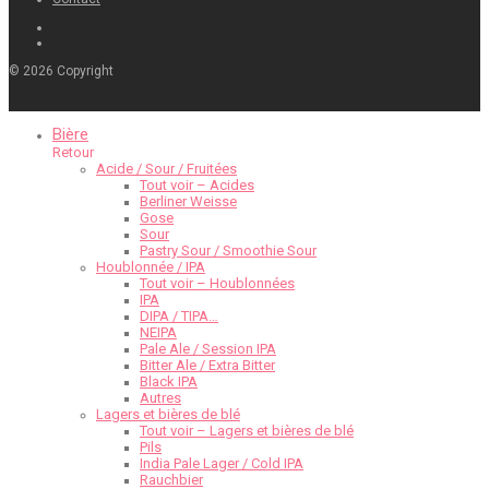
©
2026
Copyright
Bière
Retour
Acide / Sour / Fruitées
Tout voir – Acides
Berliner Weisse
Gose
Sour
Pastry Sour / Smoothie Sour
Houblonnée / IPA
Tout voir – Houblonnées
IPA
DIPA / TIPA…
NEIPA
Pale Ale / Session IPA
Bitter Ale / Extra Bitter
Black IPA
Autres
Lagers et bières de blé
Tout voir – Lagers et bières de blé
Pils
India Pale Lager / Cold IPA
Rauchbier