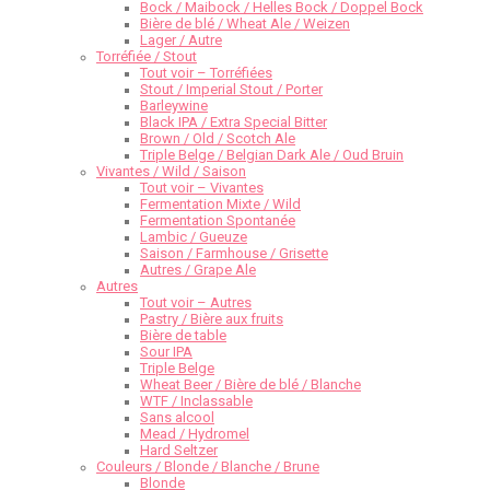
Bock / Maibock / Helles Bock / Doppel Bock
Bière de blé / Wheat Ale / Weizen
Lager / Autre
Torréfiée / Stout
Tout voir – Torréfiées
Stout / Imperial Stout / Porter
Barleywine
Black IPA / Extra Special Bitter
Brown / Old / Scotch Ale
Triple Belge / Belgian Dark Ale / Oud Bruin
Vivantes / Wild / Saison
Tout voir – Vivantes
Fermentation Mixte / Wild
Fermentation Spontanée
Lambic / Gueuze
Saison / Farmhouse / Grisette
Autres / Grape Ale
Autres
Tout voir – Autres
Pastry / Bière aux fruits
Bière de table
Sour IPA
Triple Belge
Wheat Beer / Bière de blé / Blanche
WTF / Inclassable
Sans alcool
Mead / Hydromel
Hard Seltzer
Couleurs / Blonde / Blanche / Brune
Blonde