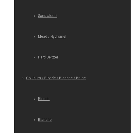
Sans alcool
Mead / Hydromel
Hard Seltzer
Couleurs / Blonde / Blanche / Brune
Blonde
Blanche