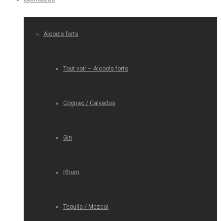
Alcools forts
Tout voir – Alcools forts
Cognac / Calvados
Gin
Rhum
Tequila / Mezcal