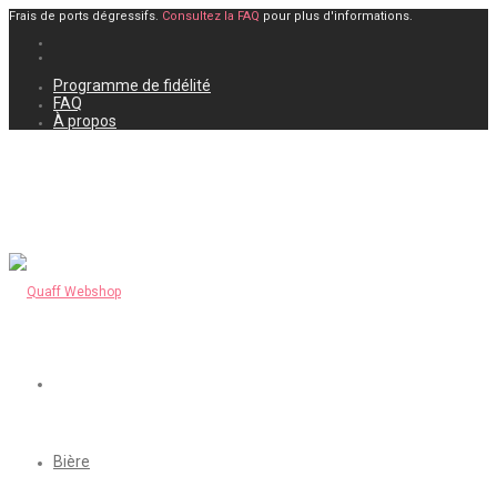
Frais de ports dégressifs.
Consultez la FAQ
pour plus d'informations.
Programme de fidélité
FAQ
À propos
Bière