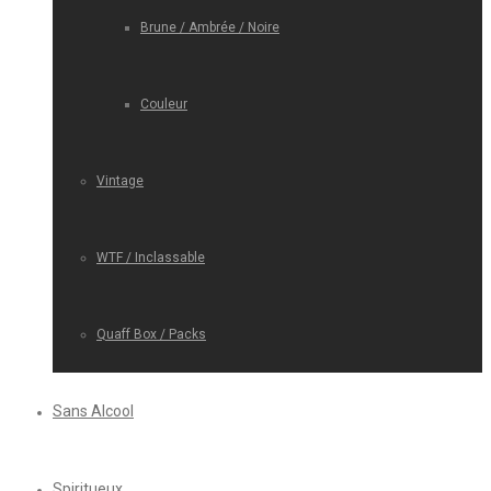
Brune / Ambrée / Noire
Couleur
Vintage
WTF / Inclassable
Quaff Box / Packs
Sans Alcool
Spiritueux