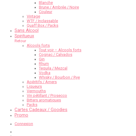
Blanche
Brune / Ambrée / Noire
Couleur
Vintage
WTF / Inclassable
Quaff Box / Packs
Sans Alcool
Spiritueux
Retour
Alcools forts
Tout voir – Alcools forts
Cognac / Calvados
Gin
Rhum
Tequila / Mezcal
Vodka
Whisky / Bourbon / Rye
Apéritifs / Amers
Liqueurs
Vermouths
Vin pétillant / Prosecco
Bitters aromatiques
Packs
Cartes Cadeaux / Goodies
Promo
Connexion