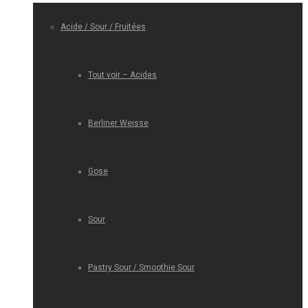
Acide / Sour / Fruitées
Tout voir – Acides
Berliner Weisse
Gose
Sour
Pastry Sour / Smoothie Sour