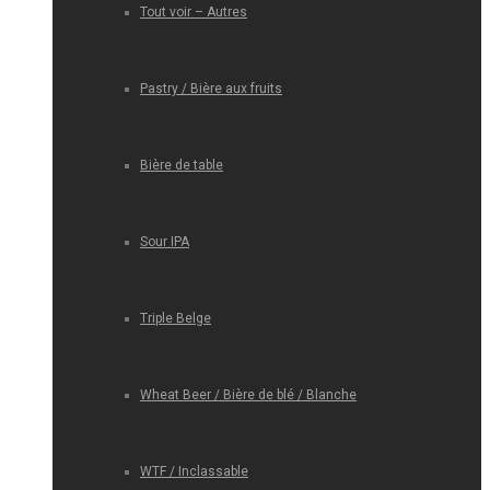
Tout voir – Autres
Pastry / Bière aux fruits
Bière de table
Sour IPA
Triple Belge
Wheat Beer / Bière de blé / Blanche
WTF / Inclassable