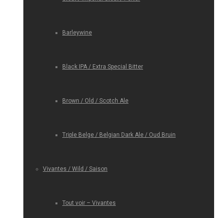
Barleywine
Black IPA / Extra Special Bitter
Brown / Old / Scotch Ale
Triple Belge / Belgian Dark Ale / Oud Bruin
Vivantes / Wild / Saison
Tout voir – Vivantes