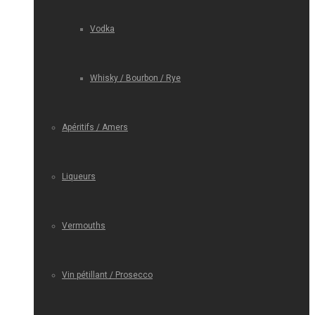
Vodka
Whisky / Bourbon / Rye
Apéritifs / Amers
Liqueurs
Vermouths
Vin pétillant / Prosecco