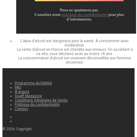
Nous ne spammons pas.
Consultez notre
politique de confidentialité
pour plus
d’informations.
L’abus d’alcool est dangereux pour la santé. À consommer avec
modération.
La vente d’alcool en France est interdite aux mineurs. En accédant à
ce site, vous déclarez avoir au moins 18 ans.
La consommation d’alcool est vivement déconseillée aux femmes
enceintes.
Programme de fidélité
FAQ
À propos
Quaff Magazine
Conditions Générales de Vente
Politique de confidentialité
Contact
©
2026
Copyright