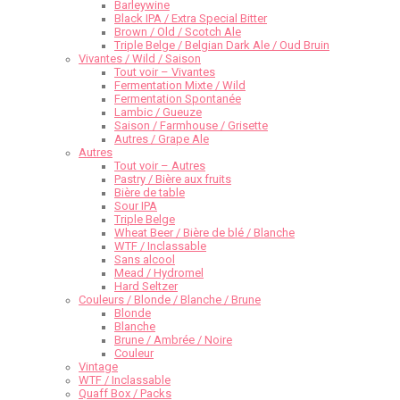
Barleywine
Black IPA / Extra Special Bitter
Brown / Old / Scotch Ale
Triple Belge / Belgian Dark Ale / Oud Bruin
Vivantes / Wild / Saison
Tout voir – Vivantes
Fermentation Mixte / Wild
Fermentation Spontanée
Lambic / Gueuze
Saison / Farmhouse / Grisette
Autres / Grape Ale
Autres
Tout voir – Autres
Pastry / Bière aux fruits
Bière de table
Sour IPA
Triple Belge
Wheat Beer / Bière de blé / Blanche
WTF / Inclassable
Sans alcool
Mead / Hydromel
Hard Seltzer
Couleurs / Blonde / Blanche / Brune
Blonde
Blanche
Brune / Ambrée / Noire
Couleur
Vintage
WTF / Inclassable
Quaff Box / Packs