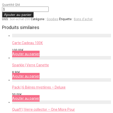
Quantité
Qté
Ajouter au panier
UGS :
bon-achat-200
Catégorie :
Goodies
Étiquette :
Bons d'achat
Produits similaires
Carte Cadeau 100€
100,00
€
Ajouter au panier
Sparkle | Verre Canette
8,90
€
Ajouter au panier
Pack | 6 Bières mystères – Deluxe
50,00
€
Ajouter au panier
Quaff | Verre collector – One More Pour