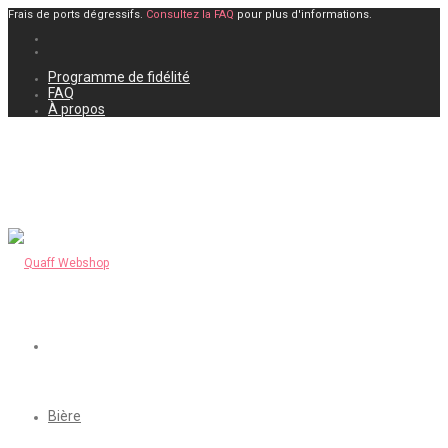
Frais de ports dégressifs.
Consultez la FAQ
pour plus d'informations.
Programme de fidélité
FAQ
À propos
Bière