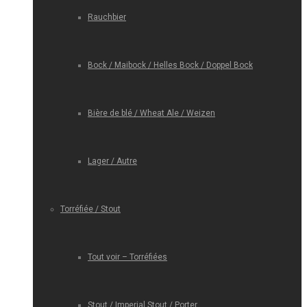
Rauchbier
Bock / Maibock / Helles Bock / Doppel Bock
Bière de blé / Wheat Ale / Weizen
Lager / Autre
Torréfiée / Stout
Tout voir – Torréfiées
Stout / Imperial Stout / Porter