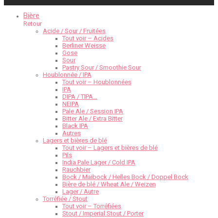
Bière
Retour
Acide / Sour / Fruitées
Tout voir – Acides
Berliner Weisse
Gose
Sour
Pastry Sour / Smoothie Sour
Houblonnée / IPA
Tout voir – Houblonnées
IPA
DIPA / TIPA…
NEIPA
Pale Ale / Session IPA
Bitter Ale / Extra Bitter
Black IPA
Autres
Lagers et bières de blé
Tout voir – Lagers et bières de blé
Pils
India Pale Lager / Cold IPA
Rauchbier
Bock / Maibock / Helles Bock / Doppel Bock
Bière de blé / Wheat Ale / Weizen
Lager / Autre
Torréfiée / Stout
Tout voir – Torréfiées
Stout / Imperial Stout / Porter