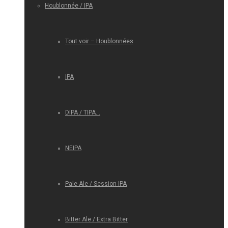
Houblonnée / IPA
Tout voir – Houblonnées
IPA
DIPA / TIPA…
NEIPA
Pale Ale / Session IPA
Bitter Ale / Extra Bitter