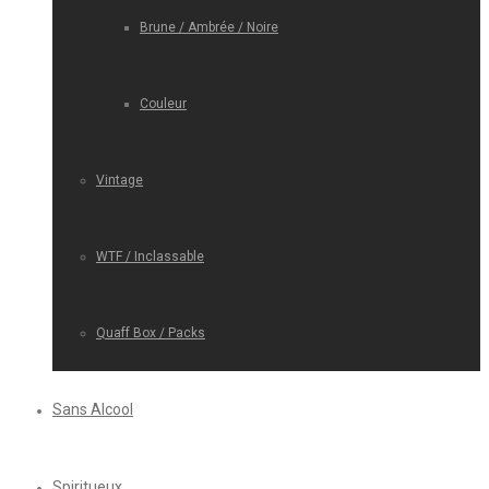
Brune / Ambrée / Noire
Couleur
Vintage
WTF / Inclassable
Quaff Box / Packs
Sans Alcool
Spiritueux