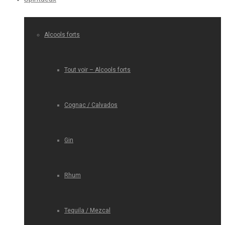
Alcools forts
Tout voir – Alcools forts
Cognac / Calvados
Gin
Rhum
Tequila / Mezcal