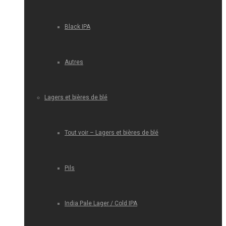
Black IPA
Autres
Lagers et bières de blé
Tout voir – Lagers et bières de blé
Pils
India Pale Lager / Cold IPA