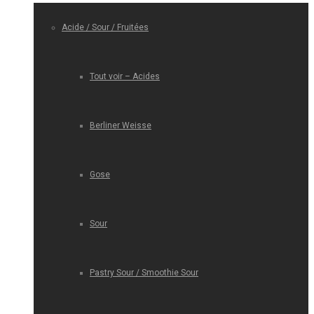
Acide / Sour / Fruitées
Tout voir – Acides
Berliner Weisse
Gose
Sour
Pastry Sour / Smoothie Sour