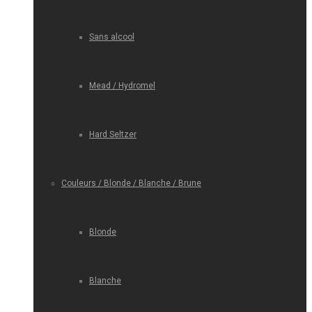
Sans alcool
Mead / Hydromel
Hard Seltzer
Couleurs / Blonde / Blanche / Brune
Blonde
Blanche