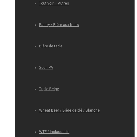
Tout voir – Autres
Pastry / Bière aux fruits
Bière de table
Sour IPA
Triple Belge
Wheat Beer / Bière de blé / Blanche
WTF / Inclassable