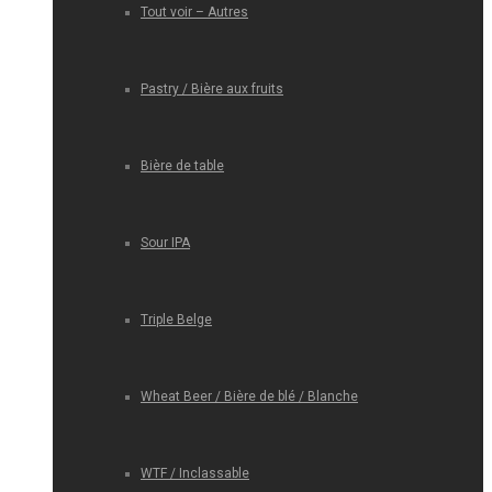
Tout voir – Autres
Pastry / Bière aux fruits
Bière de table
Sour IPA
Triple Belge
Wheat Beer / Bière de blé / Blanche
WTF / Inclassable