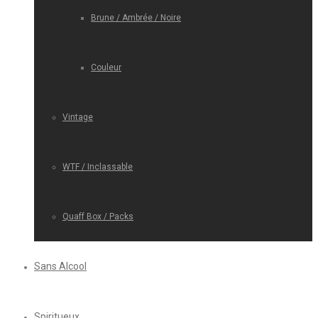
Brune / Ambrée / Noire
Couleur
Vintage
WTF / Inclassable
Quaff Box / Packs
Sans Alcool
Spiritueux