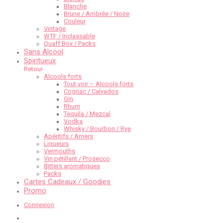
Blanche
Brune / Ambrée / Noire
Couleur
Vintage
WTF / Inclassable
Quaff Box / Packs
Sans Alcool
Spiritueux
Retour
Alcools forts
Tout voir – Alcools forts
Cognac / Calvados
Gin
Rhum
Tequila / Mezcal
Vodka
Whisky / Bourbon / Rye
Apéritifs / Amers
Liqueurs
Vermouths
Vin pétillant / Prosecco
Bitters aromatiques
Packs
Cartes Cadeaux / Goodies
Promo
Connexion