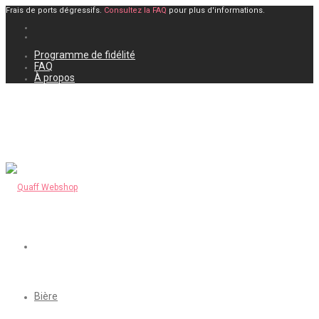
Frais de ports dégressifs.
Consultez la FAQ
pour plus d'informations.
Programme de fidélité
FAQ
À propos
Bière