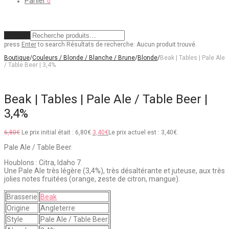
Panier
0
Effacer
press
Enter
to search
Résultats de recherche:
Aucun produit trouvé.
Boutique
/
Couleurs / Blonde / Blanche / Brune
/
Blonde
/
Beak | Tables | Pale Ale
/ Table Beer | 3,4%
Beak | Tables | Pale Ale / Table Beer |
3,4%
6,80
€
Le prix initial était : 6,80€.
3,40
€
Le prix actuel est : 3,40€.
Pale Ale / Table Beer.
Houblons : Citra, Idaho 7.
Une Pale Ale très légère (3,4%), très désaltérante et juteuse, aux très
jolies notes fruitées (orange, zeste de citron, mangue).
Brasserie
Beak
Origine
Angleterre
Style
Pale Ale / Table Beer