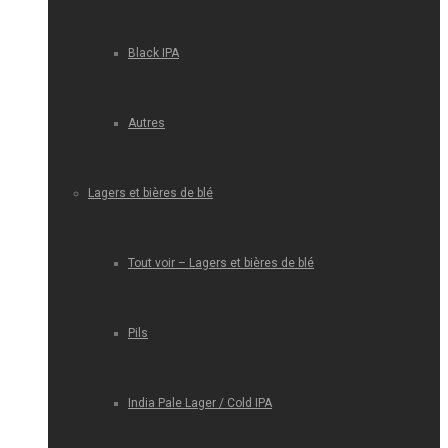
Black IPA
Autres
Lagers et bières de blé
Tout voir – Lagers et bières de blé
Pils
India Pale Lager / Cold IPA