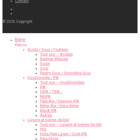
Contact
©
2026
Copyright
Bière
Retour
Acide / Sour / Fruitées
Tout voir – Acides
Berliner Weisse
Gose
Sour
Pastry Sour / Smoothie Sour
Houblonnée / IPA
Tout voir – Houblonnées
IPA
DIPA / TIPA…
NEIPA
Pale Ale / Session IPA
Bitter Ale / Extra Bitter
Black IPA
Autres
Lagers et bières de blé
Tout voir – Lagers et bières de blé
Pils
India Pale Lager / Cold IPA
Rauchbier