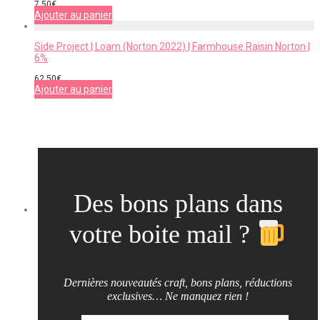
7,50
€
Ajouter au panier
Side Project | Loam (Norton 2022) | Farmhouse Raisin Norton |
6%
62,50
€
Ajouter au panier
Des bons plans dans
votre boite mail ?
Dernières nouveautés craft, bons plans, réductions
exclusives… Ne manquez rien !