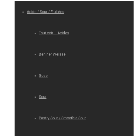
Acide / Sour / Fruitées
Tout voir – Acides
Berliner Weisse
Gose
Sour
Pastry Sour / Smoothie Sour