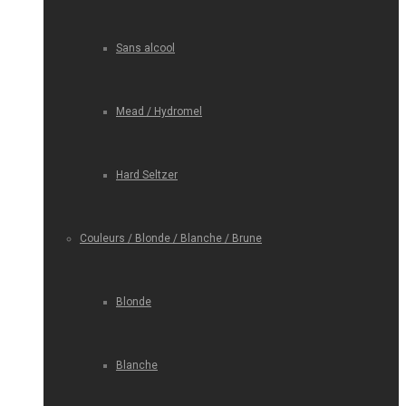
Sans alcool
Mead / Hydromel
Hard Seltzer
Couleurs / Blonde / Blanche / Brune
Blonde
Blanche