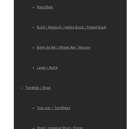
Rauchbier
Bock / Maibock / Helles Bock / Doppel Bock
Bière de blé / Wheat Ale / Weizen
Lager / Autre
Torréfiée / Stout
Tout voir – Torréfiées
Stout / Imperial Stout / Porter