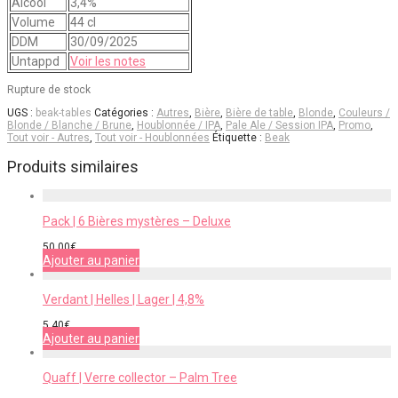
Alcool
3,4%
Volume
44 cl
DDM
30/09/2025
Untappd
Voir les notes
Rupture de stock
UGS :
beak-tables
Catégories :
Autres
,
Bière
,
Bière de table
,
Blonde
,
Couleurs /
Blonde / Blanche / Brune
,
Houblonnée / IPA
,
Pale Ale / Session IPA
,
Promo
,
Tout voir - Autres
,
Tout voir - Houblonnées
Étiquette :
Beak
Produits similaires
Pack | 6 Bières mystères – Deluxe
50,00
€
Ajouter au panier
Verdant | Helles | Lager | 4,8%
5,40
€
Ajouter au panier
Quaff | Verre collector – Palm Tree