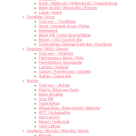
Bock / Maibock / Helles Bock / Doppel Bock
Bière de blé / Wheat Ale / Weizen
Lager / Autre
Torréfiée / Stout
Tout voir – Torréfiées
Stout / Imperial Stout / Porter
Barleywine
Black IPA / Extra Special Bitter
Brown / Old / Scotch Ale
Triple Belge / Belgian Dark Ale / Oud Bruin
Vivantes / Wild / Saison
Tout voir – Vivantes
Fermentation Mixte / Wild
Fermentation Spontanée
Lambic / Gueuze
Saison / Farmhouse / Grisette
Autres / Grape Ale
Autres
Tout voir – Autres
Pastry / Bière aux fruits
Bière de table
Sour IPA
Triple Belge
Wheat Beer / Bière de blé / Blanche
WTF / Inclassable
Sans alcool
Mead / Hydromel
Hard Seltzer
Couleurs / Blonde / Blanche / Brune
Blonde