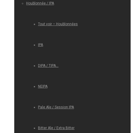
Houblonnée / IPA
Tout voir – Houblonnées
IPA
DIPA / TIPA…
NEIPA
Pale Ale / Session IPA
Bitter Ale / Extra Bitter