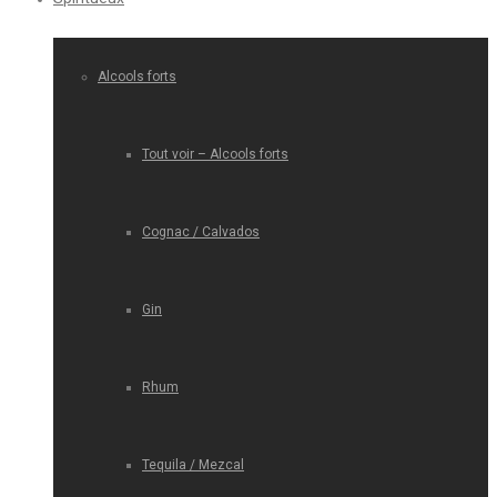
Alcools forts
Tout voir – Alcools forts
Cognac / Calvados
Gin
Rhum
Tequila / Mezcal