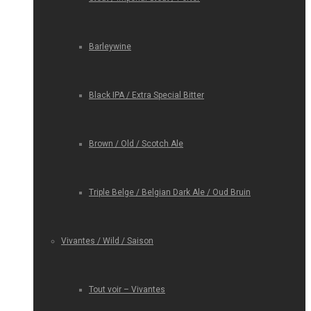
Barleywine
Black IPA / Extra Special Bitter
Brown / Old / Scotch Ale
Triple Belge / Belgian Dark Ale / Oud Bruin
Vivantes / Wild / Saison
Tout voir – Vivantes