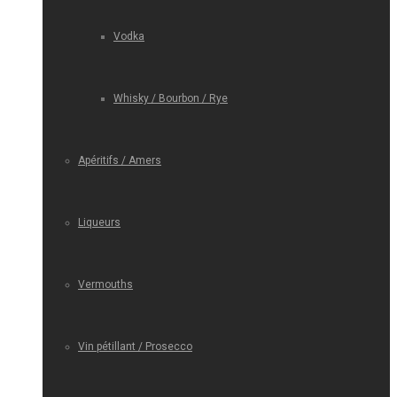
Vodka
Whisky / Bourbon / Rye
Apéritifs / Amers
Liqueurs
Vermouths
Vin pétillant / Prosecco