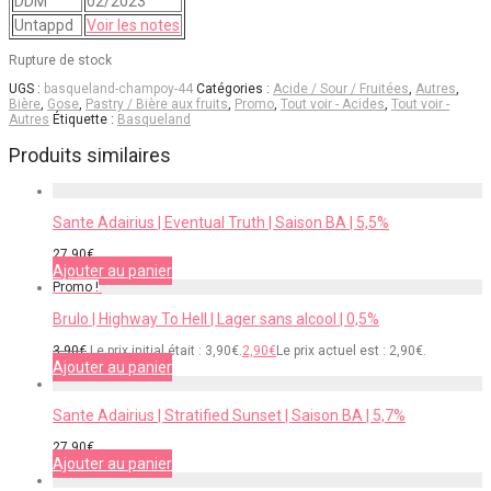
DDM
02/2023
Untappd
Voir les notes
Rupture de stock
UGS :
basqueland-champoy-44
Catégories :
Acide / Sour / Fruitées
,
Autres
,
Bière
,
Gose
,
Pastry / Bière aux fruits
,
Promo
,
Tout voir - Acides
,
Tout voir -
Autres
Étiquette :
Basqueland
Produits similaires
Sante Adairius | Eventual Truth | Saison BA | 5,5%
27,90
€
Ajouter au panier
Promo !
Brulo | Highway To Hell | Lager sans alcool | 0,5%
3,90
€
Le prix initial était : 3,90€.
2,90
€
Le prix actuel est : 2,90€.
Ajouter au panier
Sante Adairius | Stratified Sunset | Saison BA | 5,7%
27,90
€
Ajouter au panier