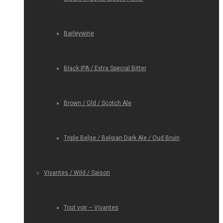
Barleywine
Black IPA / Extra Special Bitter
Brown / Old / Scotch Ale
Triple Belge / Belgian Dark Ale / Oud Bruin
Vivantes / Wild / Saison
Tout voir – Vivantes