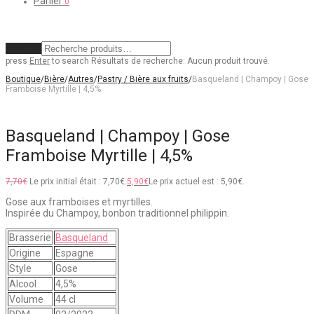
Panier
0
Effacer
press
Enter
to search
Résultats de recherche:
Aucun produit trouvé.
Boutique
/
Bière
/
Autres
/
Pastry / Bière aux fruits
/
Basqueland | Champoy | Gose
Framboise Myrtille | 4,5%
Basqueland | Champoy | Gose
Framboise Myrtille | 4,5%
7,70
€
Le prix initial était : 7,70€.
5,90
€
Le prix actuel est : 5,90€.
Gose aux framboises et myrtilles.
Inspirée du Champoy, bonbon traditionnel philippin.
Brasserie
Basqueland
Origine
Espagne
Style
Gose
Alcool
4,5%
Volume
44 cl