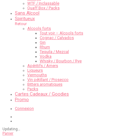
WTF / Inclassable
Quaff Box / Packs
Sans Alcool
Spiritueux
Retour
Alcools forts
Tout voir – Alcools forts
Cognac / Calvados
Gin
Rhum
Tequila / Mezcal
Vodka
Whisky / Bourbon / Rye
Apéritifs / Amers
Liqueurs
Vermouths
Vin pétillant / Prosecco
Bitters aromatiques
Packs
Cartes Cadeaux / Goodies
Promo
Connexion
Updating
…
Panier