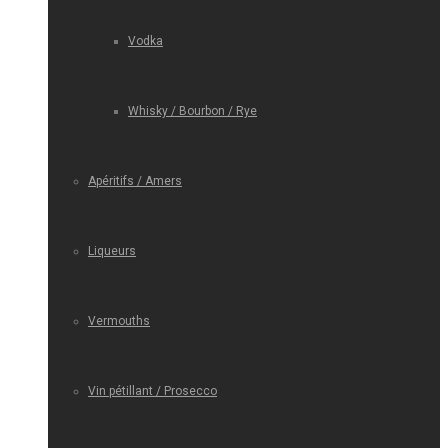
Vodka
Whisky / Bourbon / Rye
Apéritifs / Amers
Liqueurs
Vermouths
Vin pétillant / Prosecco