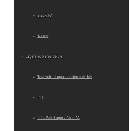
Black IPA
Autres
Lagers et bières de blé
Tout voir – Lagers et bières de blé
Pils
India Pale Lager / Cold IPA