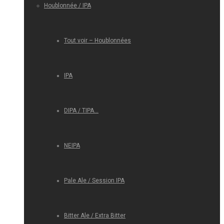
Houblonnée / IPA
Tout voir – Houblonnées
IPA
DIPA / TIPA…
NEIPA
Pale Ale / Session IPA
Bitter Ale / Extra Bitter