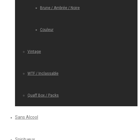
Brune / Ambrée / Noire
Couleur
Vintage
WTF / Inclassable
Quaff Box / Packs
Sans Alcool
Spiritueux