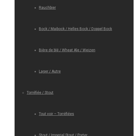
Rauchbier
Bock / Maibock / Helles Bock / Doppel Bock
Bière de blé / Wheat Ale / Weizen
Lager / Autre
Torréfiée / Stout
Tout voir – Torréfiées
Stout / Imperial Stout / Porter