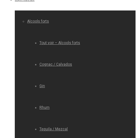
Alcools forts
Tout voir – Alcools forts
Cognac / Calvados
Gin
Rhum
Tequila / Mezcal