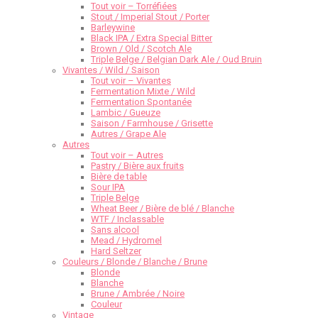
Tout voir – Torréfiées
Stout / Imperial Stout / Porter
Barleywine
Black IPA / Extra Special Bitter
Brown / Old / Scotch Ale
Triple Belge / Belgian Dark Ale / Oud Bruin
Vivantes / Wild / Saison
Tout voir – Vivantes
Fermentation Mixte / Wild
Fermentation Spontanée
Lambic / Gueuze
Saison / Farmhouse / Grisette
Autres / Grape Ale
Autres
Tout voir – Autres
Pastry / Bière aux fruits
Bière de table
Sour IPA
Triple Belge
Wheat Beer / Bière de blé / Blanche
WTF / Inclassable
Sans alcool
Mead / Hydromel
Hard Seltzer
Couleurs / Blonde / Blanche / Brune
Blonde
Blanche
Brune / Ambrée / Noire
Couleur
Vintage