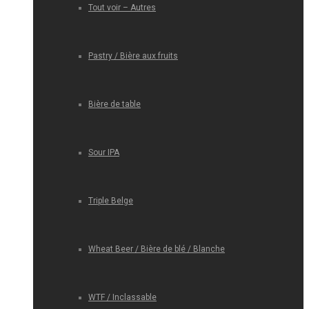
Tout voir – Autres
Pastry / Bière aux fruits
Bière de table
Sour IPA
Triple Belge
Wheat Beer / Bière de blé / Blanche
WTF / Inclassable