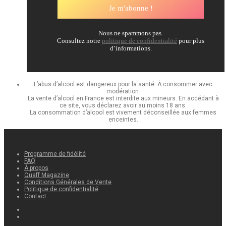
Nous ne spammons pas.
Consultez notre
politique de confidentialité
pour plus
d’informations.
L’abus d’alcool est dangereux pour la santé. À consommer avec
modération.
La vente d’alcool en France est interdite aux mineurs. En accédant à
ce site, vous déclarez avoir au moins 18 ans.
La consommation d’alcool est vivement déconseillée aux femmes
enceintes.
Programme de fidélité
FAQ
À propos
Quaff Magazine
Conditions Générales de Vente
Politique de confidentialité
Contact