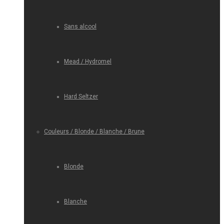
Sans alcool
Mead / Hydromel
Hard Seltzer
Couleurs / Blonde / Blanche / Brune
Blonde
Blanche