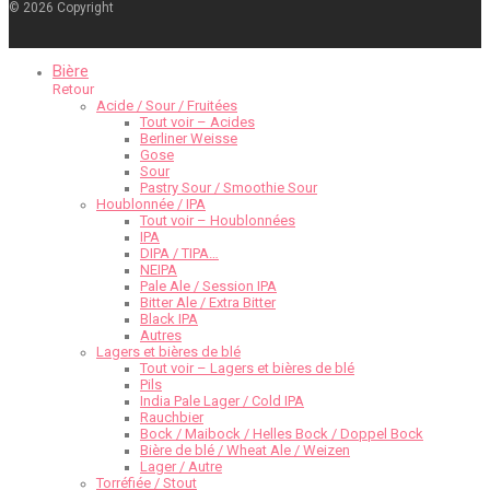
©
2026
Copyright
Bière
Retour
Acide / Sour / Fruitées
Tout voir – Acides
Berliner Weisse
Gose
Sour
Pastry Sour / Smoothie Sour
Houblonnée / IPA
Tout voir – Houblonnées
IPA
DIPA / TIPA…
NEIPA
Pale Ale / Session IPA
Bitter Ale / Extra Bitter
Black IPA
Autres
Lagers et bières de blé
Tout voir – Lagers et bières de blé
Pils
India Pale Lager / Cold IPA
Rauchbier
Bock / Maibock / Helles Bock / Doppel Bock
Bière de blé / Wheat Ale / Weizen
Lager / Autre
Torréfiée / Stout