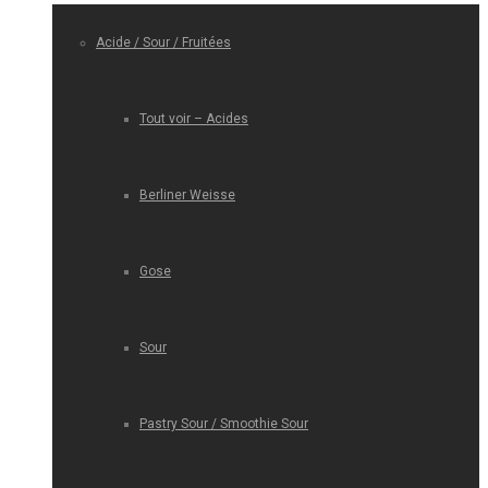
Acide / Sour / Fruitées
Tout voir – Acides
Berliner Weisse
Gose
Sour
Pastry Sour / Smoothie Sour