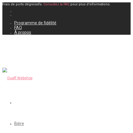
Frais de ports dégressifs.
Consultez la FAQ
pour plus d'informations.
Programme de fidélité
FAQ
À propos
Bière