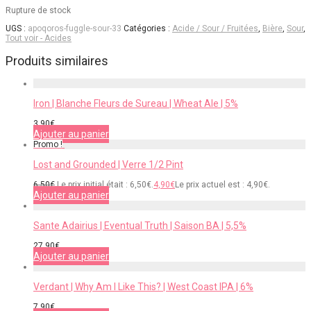
Rupture de stock
UGS :
apoqoros-fuggle-sour-33
Catégories :
Acide / Sour / Fruitées
,
Bière
,
Sour
,
Tout voir - Acides
Produits similaires
Iron | Blanche Fleurs de Sureau | Wheat Ale | 5%
3,90
€
Ajouter au panier
Promo !
Lost and Grounded | Verre 1/2 Pint
6,50
€
Le prix initial était : 6,50€.
4,90
€
Le prix actuel est : 4,90€.
Ajouter au panier
Sante Adairius | Eventual Truth | Saison BA | 5,5%
27,90
€
Ajouter au panier
Verdant | Why Am I Like This? | West Coast IPA | 6%
7,90
€