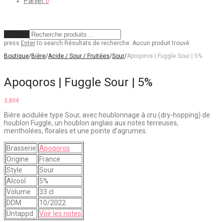
Panier
0
Effacer
press
Enter
to search
Résultats de recherche:
Aucun produit trouvé.
Boutique
/
Bière
/
Acide / Sour / Fruitées
/
Sour
/
Apoqoros | Fuggle Sour | 5%
Apoqoros | Fuggle Sour | 5%
3,80
€
Bière acidulée type Sour, avec houblonnage à cru (dry-hopping) de
houblon Fuggle, un houblon anglais aux notes terreuses,
mentholées, florales et une pointe d’agrumes.
Brasserie
Apoqoros
Origine
France
Style
Sour
Alcool
5%
Volume
33 cl
DDM
10/2022
Untappd
Voir les notes