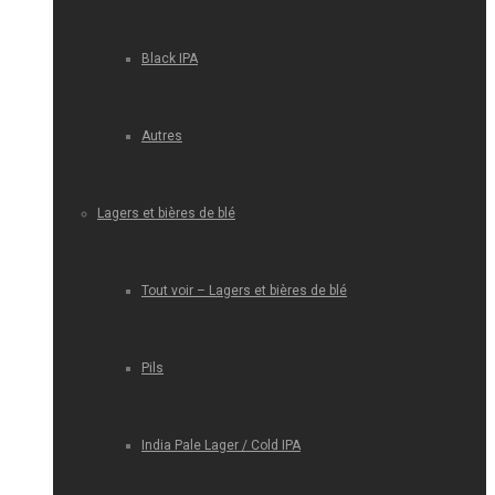
Black IPA
Autres
Lagers et bières de blé
Tout voir – Lagers et bières de blé
Pils
India Pale Lager / Cold IPA