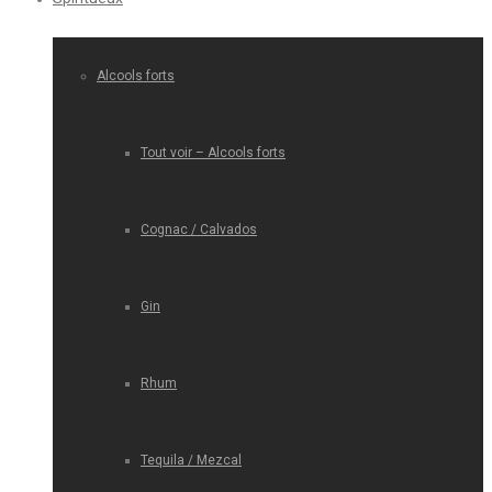
Alcools forts
Tout voir – Alcools forts
Cognac / Calvados
Gin
Rhum
Tequila / Mezcal