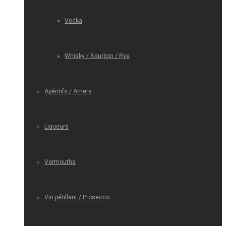
Vodka
Whisky / Bourbon / Rye
Apéritifs / Amers
Liqueurs
Vermouths
Vin pétillant / Prosecco