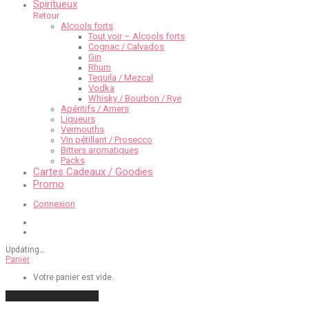
Spiritueux
Retour
Alcools forts
Tout voir – Alcools forts
Cognac / Calvados
Gin
Rhum
Tequila / Mezcal
Vodka
Whisky / Bourbon / Rye
Apéritifs / Amers
Liqueurs
Vermouths
Vin pétillant / Prosecco
Bitters aromatiques
Packs
Cartes Cadeaux / Goodies
Promo
Connexion
Updating
…
Panier
Votre panier est vide.
Poursuivre les achats