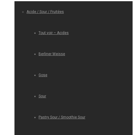
Acide / Sour / Fruitées
Tout voir – Acides
Berliner Weisse
Gose
Sour
Pastry Sour / Smoothie Sour