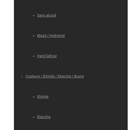
Sans alcool
Mead / Hydromel
Hard Seltzer
Couleurs / Blonde / Blanche / Brune
Blonde
Blanche