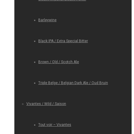
Barleywine
Black IPA / Extra Special Bitter
Brown / Old / Scotch Ale
Triple Belge / Belgian Dark Ale / Oud Bruin
Vivantes / Wild / Saison
Tout voir – Vivantes