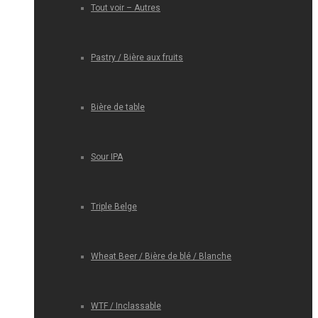
Tout voir – Autres
Pastry / Bière aux fruits
Bière de table
Sour IPA
Triple Belge
Wheat Beer / Bière de blé / Blanche
WTF / Inclassable