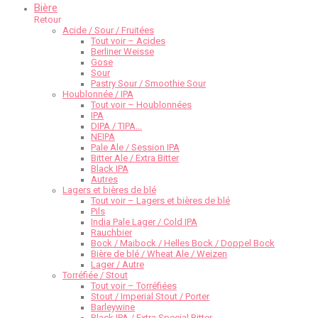
Bière
Retour
Acide / Sour / Fruitées
Tout voir – Acides
Berliner Weisse
Gose
Sour
Pastry Sour / Smoothie Sour
Houblonnée / IPA
Tout voir – Houblonnées
IPA
DIPA / TIPA…
NEIPA
Pale Ale / Session IPA
Bitter Ale / Extra Bitter
Black IPA
Autres
Lagers et bières de blé
Tout voir – Lagers et bières de blé
Pils
India Pale Lager / Cold IPA
Rauchbier
Bock / Maibock / Helles Bock / Doppel Bock
Bière de blé / Wheat Ale / Weizen
Lager / Autre
Torréfiée / Stout
Tout voir – Torréfiées
Stout / Imperial Stout / Porter
Barleywine
Black IPA / Extra Special Bitter