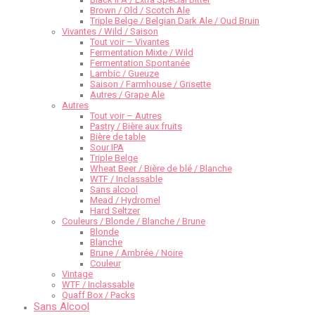
Brown / Old / Scotch Ale
Triple Belge / Belgian Dark Ale / Oud Bruin
Vivantes / Wild / Saison
Tout voir – Vivantes
Fermentation Mixte / Wild
Fermentation Spontanée
Lambic / Gueuze
Saison / Farmhouse / Grisette
Autres / Grape Ale
Autres
Tout voir – Autres
Pastry / Bière aux fruits
Bière de table
Sour IPA
Triple Belge
Wheat Beer / Bière de blé / Blanche
WTF / Inclassable
Sans alcool
Mead / Hydromel
Hard Seltzer
Couleurs / Blonde / Blanche / Brune
Blonde
Blanche
Brune / Ambrée / Noire
Couleur
Vintage
WTF / Inclassable
Quaff Box / Packs
Sans Alcool