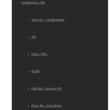
Houblonnée / IPA
Tout voir – Houblonnées
IPA
DIPA / TIPA…
NEIPA
Pale Ale / Session IPA
Bitter Ale / Extra Bitter