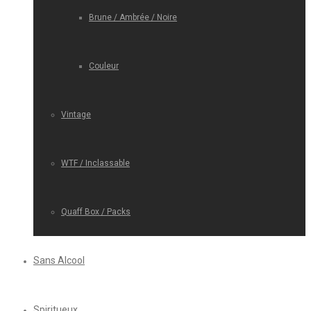
Brune / Ambrée / Noire
Couleur
Vintage
WTF / Inclassable
Quaff Box / Packs
Sans Alcool
Spiritueux