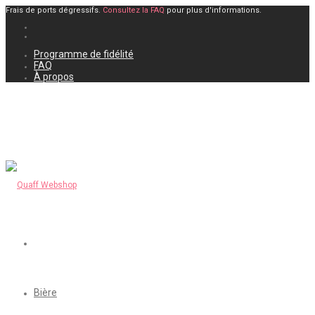
Frais de ports dégressifs.
Consultez la FAQ
pour plus d'informations.
Programme de fidélité
FAQ
À propos
Bière