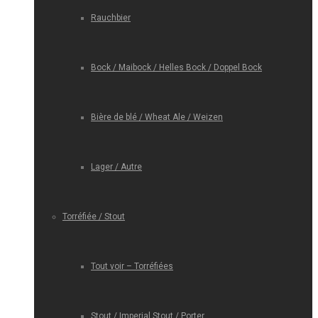
Rauchbier
Bock / Maibock / Helles Bock / Doppel Bock
Bière de blé / Wheat Ale / Weizen
Lager / Autre
Torréfiée / Stout
Tout voir – Torréfiées
Stout / Imperial Stout / Porter