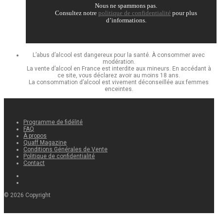
Nous ne spammons pas.
Consultez notre
politique de confidentialité
pour plus
d’informations.
L’abus d’alcool est dangereux pour la santé. À consommer avec
modération.
La vente d’alcool en France est interdite aux mineurs. En accédant à
ce site, vous déclarez avoir au moins 18 ans.
La consommation d’alcool est vivement déconseillée aux femmes
enceintes.
Programme de fidélité
FAQ
À propos
Quaff Magazine
Conditions Générales de Vente
Politique de confidentialité
Contact
©
2026
Copyright