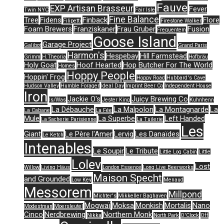
Fauve
EXP Artisan Brasseur
Fever
Twin NYC
Fair Isle
Fine Balance
Tree
Fidens
Finback
Flore
Filipetti
Firestone Walker
Foam Brewers
Franziskaner
Frau Gruber
Fusion
Frequentem
Goose Island
Garage Project
Galibot
Grand Paris
Harmon's
Hespebay
Hill Farmstead
Grimm
H.Theoria
Hofbräu
Holy Goat
Hoof Hearted
Hop Butcher For The World
Homes
Hoppy People
Hoppin' Frog
Hoppy Road
Hubbard's Cave
Hudson Valley
Humble Forager
Ideal Day
Imprint Beer Co
Independent House
Iron
Jackie O's
Juicy Brewing Co
Is/Was
Jester King
Kuhnhenn
La Débauche
La Malpolon
La Montagnarde
La
La Cabane
La Fée
Mule
La Superbe
Left Handed
La Sacherie Parisienne
La Tuilerie
Les
Giant
Le Père l'Amer
Lervig
Les Danaïdes
Le Ketch
Intenables
Le Soupir
Le Tribute
Little Log Cabin
Little
Lolev
Lost
Willow
Living Häus
London Essence
Long Live Beerworks
Maison Specht
and Grounded
Low Key
Menaud
Messorem
Millpond
Michter's
Mikkeller Baghaven
Mogwaï
Moksa
Monkish
Mortalis
Nano
Modestman
Moersleutel
Cinco
Nerdbrewing
Northern Monk
Nikka
North Park
O'Clock
Off