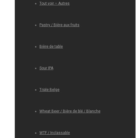
Tout voir – Autres
Pastry / Bière aux fruits
Bière de table
Sour IPA
Triple Belge
Wheat Beer / Bière de blé / Blanche
WTF / Inclassable