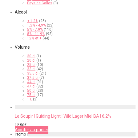
Pays de Galles
(3)
Alcool
< 1,2%
(25)
1,2% - 4,9%
(22)
5% - 7,9%
(110)
8% - 11,9%
(93)
12% et +
(44)
Volume
30 cl
(1)
20 cl
(1)
25 cl
(10)
33 cl
(42)
35,5 cl
(21)
37,5 cl
(7)
44 cl
(91)
47 cl
(82)
50 cl
(23)
75 cl
(17)
1 L
(2)
Le Soupir | Guiding Light | Wild Lager Miel BA | 6,2%
12,50
€
Ajouter au panier
Promo !