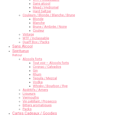
Sans alcool
Mead / Hydromel
Hard Seltzer
Couleurs / Blonde / Blanche / Brune
Blonde
Blanche
Brune / Ambrée / Noire
Couleur
Vintage
WTF / Inclassable
Quaff Box / Packs
Sans Alcool
Spiritueux
Retour
Alcools forts
Tout voir – Alcools forts
Cognac / Calvados
Gin
Rhum
Tequila / Mezcal
Vodka
Whisky / Bourbon / Rye
Apéritifs / Amers
Liqueurs
Vermouths
Vin pétillant / Prosecco
Bitters aromatiques
Packs
Cartes Cadeaux / Goodies