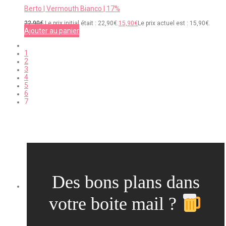
Berto | Vermouth Bianco | 17%
22,90
€
Le prix initial était : 22,90€.
15,90
€
Le prix actuel est : 15,90€.
Ajouter au panier
1
2
3
4
5
6
7
Des bons plans dans
votre boite mail ?