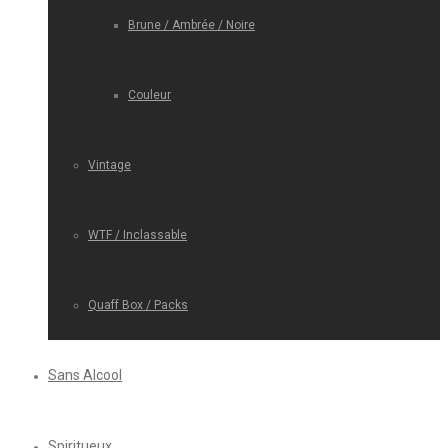
Brune / Ambrée / Noire
Couleur
Vintage
WTF / Inclassable
Quaff Box / Packs
Sans Alcool
Spiritueux