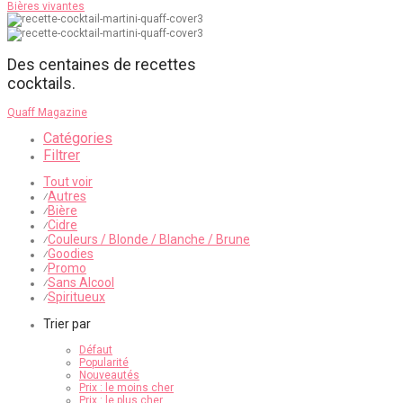
Bières vivantes
Des centaines de recettes
cocktails.
Quaff Magazine
Catégories
Filtrer
Tout voir
Autres
⁄
Bière
⁄
Cidre
⁄
Couleurs / Blonde / Blanche / Brune
⁄
Goodies
⁄
Promo
⁄
Sans Alcool
⁄
Spiritueux
⁄
Trier par
Défaut
Popularité
Nouveautés
Prix : le moins cher
Prix : le plus cher