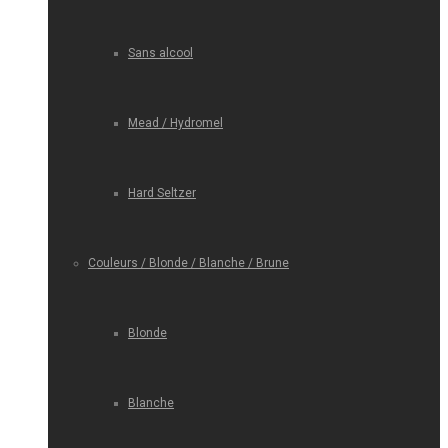
Sans alcool
Mead / Hydromel
Hard Seltzer
Couleurs / Blonde / Blanche / Brune
Blonde
Blanche