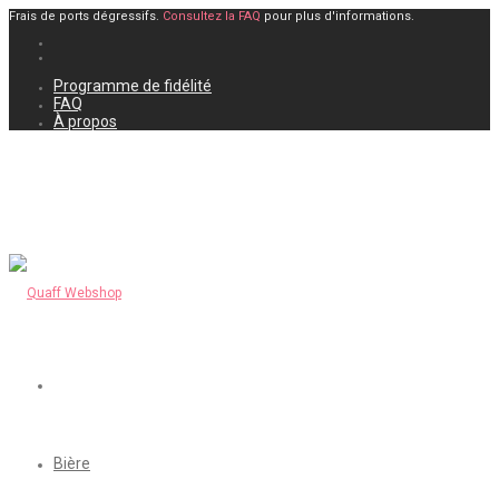
Frais de ports dégressifs.
Consultez la FAQ
pour plus d'informations.
Programme de fidélité
FAQ
À propos
Bière