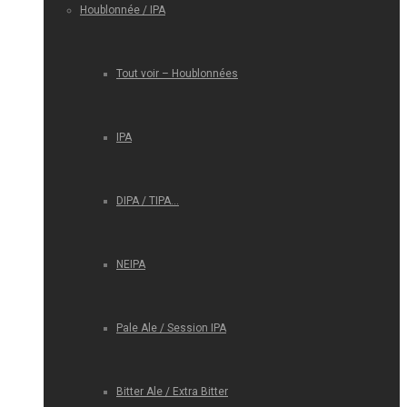
Houblonnée / IPA
Tout voir – Houblonnées
IPA
DIPA / TIPA…
NEIPA
Pale Ale / Session IPA
Bitter Ale / Extra Bitter