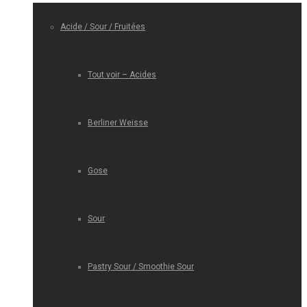
Acide / Sour / Fruitées
Tout voir – Acides
Berliner Weisse
Gose
Sour
Pastry Sour / Smoothie Sour