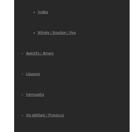
Vodka
Whisky / Bourbon / Rye
Apéritifs / Amers
Liqueurs
Vermouths
Vin pétillant / Prosecco