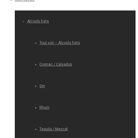
Alcools forts
Tout voir – Alcools forts
Cognac / Calvados
Gin
Rhum
Tequila / Mezcal