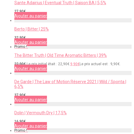
Sante Adairius | Eventual Truth | Saison BA | 5,5%
27,90
€
Ajouter au panier
Berto | Bitter | 25%
32,90
€
Ajouter au panier
Promo !
The Bitter Truth | Old Time Aromatic Bitters | 39%
22,90
€
Le prix initial était : 22,90€.
9,90
€
Le prix actuel est : 9,90€.
Ajouter au panier
De Garde | The Law of Motion Réserve 2021 | Wild / Sponta |
6,5%
37,90
€
Ajouter au panier
Dolin | Vermouth Dry | 17,5%
16,90
€
Ajouter au panier
Promo !