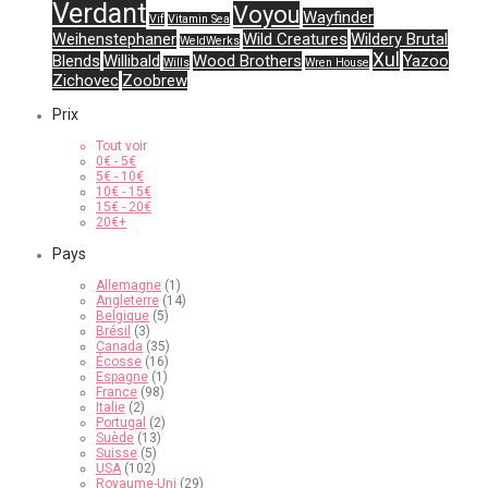
Verdant
Voyou
Wayfinder
Vif
Vitamin Sea
Weihenstephaner
Wild Creatures
Wildery Brutal
WeldWerks
Xul
Blends
Willibald
Wood Brothers
Yazoo
Wills
Wren House
Zichovec
Zoobrew
Prix
Tout voir
0
€
-
5
€
5
€
-
10
€
10
€
-
15
€
15
€
-
20
€
20
€
+
Pays
Allemagne
(1)
Angleterre
(14)
Belgique
(5)
Brésil
(3)
Canada
(35)
Écosse
(16)
Espagne
(1)
France
(98)
Italie
(2)
Portugal
(2)
Suède
(13)
Suisse
(5)
USA
(102)
Royaume-Uni
(29)