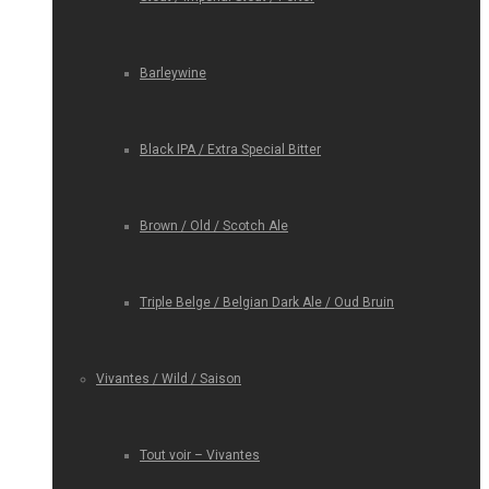
Barleywine
Black IPA / Extra Special Bitter
Brown / Old / Scotch Ale
Triple Belge / Belgian Dark Ale / Oud Bruin
Vivantes / Wild / Saison
Tout voir – Vivantes