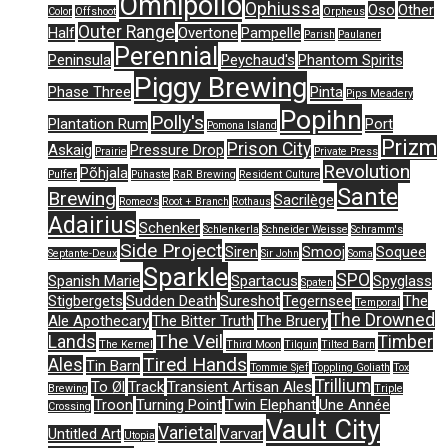
Omnipollo
Ophiussa
Oso
Other
Color
Offshoot
Orpheus
Outer Range
Half
Overtone
Pampelle
Parish
Paulaner
Perennial
Peninsula
Peychaud's
Phantom Spirits
Piggy Brewing
Phase Three
Pinta
Pips Meadery
Popihn
Polly's
Plantation Rum
Port
Pomona Island
Prizm
Prison City
Askaig
Pressure Drop
Prairie
Private Press
Revolution
Põhjala
Pulfer
Pühaste
RaR Brewing
Resident Culture
Sante
Brewing
Sacrilège
Romeo's
Root + Branch
Rothaus
Adairius
Schenker
Schlenkerla
Schneider Weisse
Schramm's
Side Project
Siren
Smooj
Soquee
Septante-Deux
Sir John
Soma
Sparkle
SPO
Spanish Marie
Spartacus
Spyglass
Spaten
Stigbergets
Sudden Death
Sureshot
Tegernsee
The
Temporal
The Drowned
Ale Apothecary
The Bitter Truth
The Bruery
The Veil
Lands
Timber
The Kernel
Third Moon
Tilquin
Tilted Barn
Tired Hands
Ales
Tin Barn
Tommie Sjef
Toppling Goliath
Tox
Trillium
To Øl
Track
Transient Artisan Ales
Brewing
Triple
Troon
Turning Point
Twin Elephant
Une Année
Crossing
Vault City
Varietal
Untitled Art
Varvar
Utopia