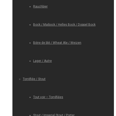
Rauchbier
Bock / Maibock / Helles Bock / Doppel Bock
Bière de blé / Wheat Ale / Weizen
Lager / Autre
Torréfiée / Stout
Tout voir – Torréfiées
Stout / Imperial Stout / Porter