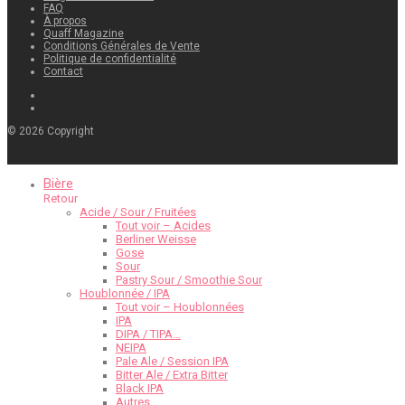
FAQ
À propos
Quaff Magazine
Conditions Générales de Vente
Politique de confidentialité
Contact
©
2026
Copyright
Bière
Retour
Acide / Sour / Fruitées
Tout voir – Acides
Berliner Weisse
Gose
Sour
Pastry Sour / Smoothie Sour
Houblonnée / IPA
Tout voir – Houblonnées
IPA
DIPA / TIPA…
NEIPA
Pale Ale / Session IPA
Bitter Ale / Extra Bitter
Black IPA
Autres