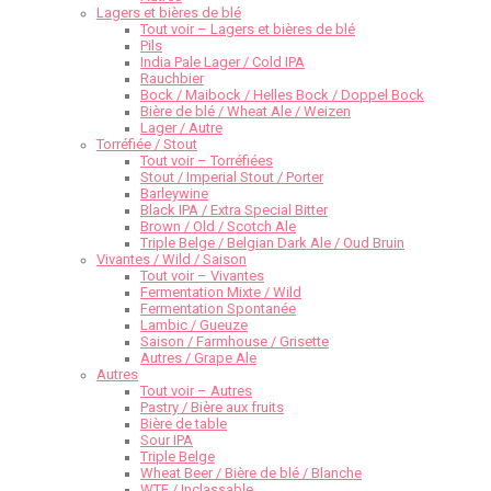
Lagers et bières de blé
Tout voir – Lagers et bières de blé
Pils
India Pale Lager / Cold IPA
Rauchbier
Bock / Maibock / Helles Bock / Doppel Bock
Bière de blé / Wheat Ale / Weizen
Lager / Autre
Torréfiée / Stout
Tout voir – Torréfiées
Stout / Imperial Stout / Porter
Barleywine
Black IPA / Extra Special Bitter
Brown / Old / Scotch Ale
Triple Belge / Belgian Dark Ale / Oud Bruin
Vivantes / Wild / Saison
Tout voir – Vivantes
Fermentation Mixte / Wild
Fermentation Spontanée
Lambic / Gueuze
Saison / Farmhouse / Grisette
Autres / Grape Ale
Autres
Tout voir – Autres
Pastry / Bière aux fruits
Bière de table
Sour IPA
Triple Belge
Wheat Beer / Bière de blé / Blanche
WTF / Inclassable