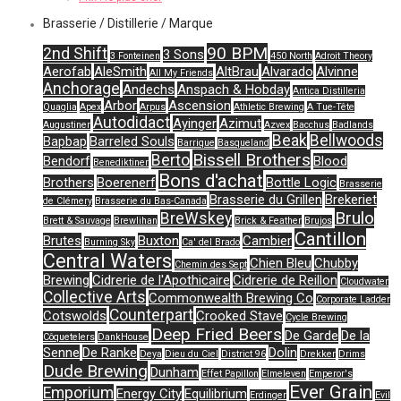
Brasserie / Distillerie / Marque
90 BPM
2nd Shift
3 Sons
3 Fonteinen
450 North
Adroit Theory
Aerofab
AleSmith
AltBrau
Alvarado
Alvinne
All My Friends
Anchorage
Andechs
Anspach & Hobday
Antica Distilleria
Arbor
Ascension
Quaglia
Apex
Arpus
Athletic Brewing
A Tue-Tête
Autodidact
Ayinger
Azimut
Augustiner
Azvex
Bacchus
Badlands
Beak
Bellwoods
Bapbap
Barreled Souls
Barrique
Basqueland
Bissell Brothers
Berto
Bendorf
Blood
Benediktiner
Bons d'achat
Brothers
Boerenerf
Bottle Logic
Brasserie
Brasserie du Grillen
Brekeriet
de Clémery
Brasserie du Bas-Canada
Brulo
BreWskey
Brett & Sauvage
Brewlihan
Brick & Feather
Brujos
Cantillon
Brutes
Buxton
Cambier
Burning Sky
Ca' del Brado
Central Waters
Chien Bleu
Chubby
Chemin des Sept
Brewing
Cidrerie de l'Apothicaire
Cidrerie de Reillon
Cloudwater
Collective Arts
Commonwealth Brewing Co
Corporate Ladder
Counterpart
Cotswolds
Crooked Stave
Cycle Brewing
Deep Fried Beers
De Garde
De la
Côquetelers
DankHouse
Senne
De Ranke
Dolin
Deya
Dieu du Ciel
District 96
Drekker
Drims
Dude Brewing
Dunham
Effet Papillon
Elmeleven
Emperor's
Ever Grain
Emporium
Energy City
Equilibrium
Erdinger
Evil