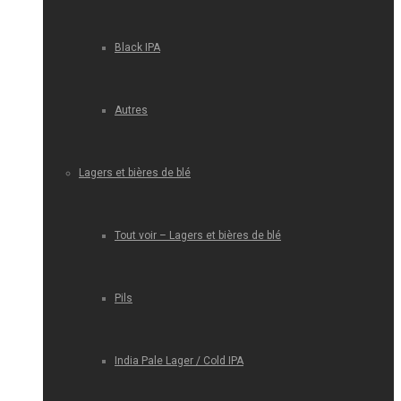
Black IPA
Autres
Lagers et bières de blé
Tout voir – Lagers et bières de blé
Pils
India Pale Lager / Cold IPA