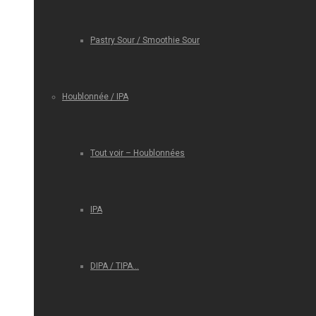
Pastry Sour / Smoothie Sour
Houblonnée / IPA
Tout voir – Houblonnées
IPA
DIPA / TIPA…