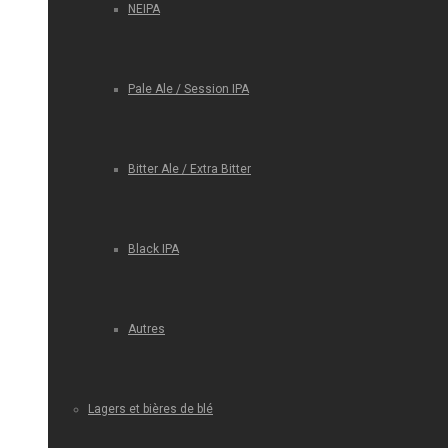
NEIPA
Pale Ale / Session IPA
Bitter Ale / Extra Bitter
Black IPA
Autres
Lagers et bières de blé