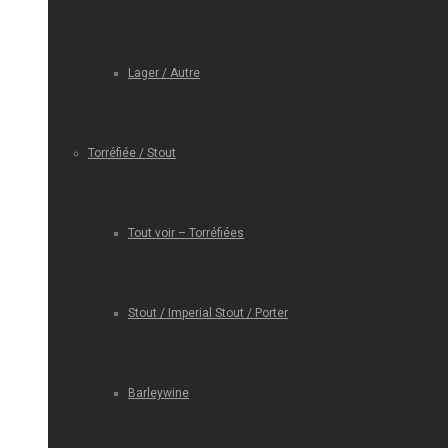
Lager / Autre
Torréfiée / Stout
Tout voir – Torréfiées
Stout / Imperial Stout / Porter
Barleywine