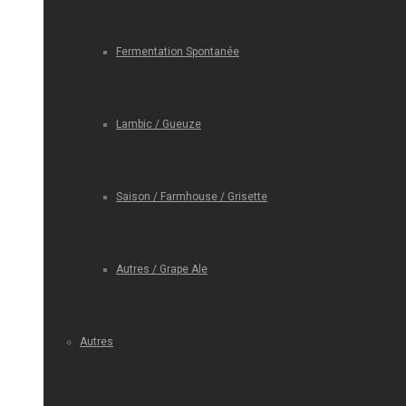
Fermentation Spontanée
Lambic / Gueuze
Saison / Farmhouse / Grisette
Autres / Grape Ale
Autres