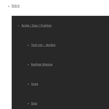
Bière
Acide / Sour / Fruitées
Tout voir – Acides
Berliner Weisse
Gose
Sour