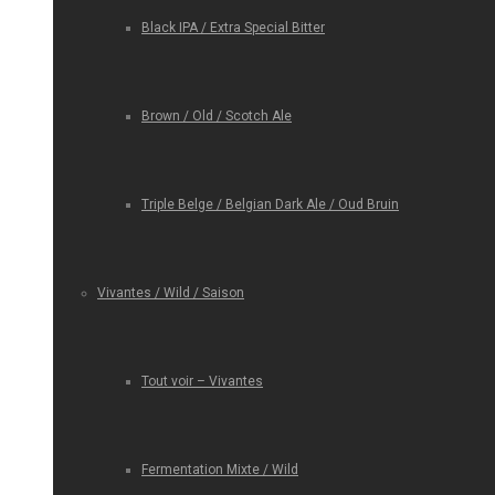
Black IPA / Extra Special Bitter
Brown / Old / Scotch Ale
Triple Belge / Belgian Dark Ale / Oud Bruin
Vivantes / Wild / Saison
Tout voir – Vivantes
Fermentation Mixte / Wild