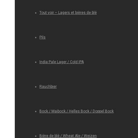
Tout voir – Lagers et bières de blé
Pils
India Pale Lager / Cold IPA
Rauchbier
Bock / Maibock / Helles Bock / Doppel Bock
Bière de blé / Wheat Ale / Weizen