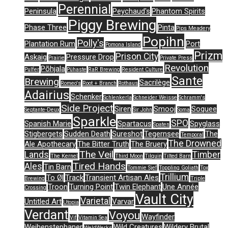
Perennial
Peninsula
Peychaud's
Phantom Spirits
Piggy Brewing
Phase Three
Pinta
Pips Meadery
Popihn
Polly's
Plantation Rum
Port
Pomona Island
Prizm
Prison City
Askaig
Pressure Drop
Prairie
Private Press
Revolution
Põhjala
Pulfer
Pühaste
RaR Brewing
Resident Culture
Sante
Brewing
Sacrilège
Romeo's
Root + Branch
Rothaus
Adairius
Schenker
Schlenkerla
Schneider Weisse
Schramm's
Side Project
Siren
Smooj
Soquee
Septante-Deux
Sir John
Soma
Sparkle
SPO
Spanish Marie
Spartacus
Spyglass
Spaten
Stigbergets
Sudden Death
Sureshot
Tegernsee
The
Temporal
The Drowned
Ale Apothecary
The Bitter Truth
The Bruery
The Veil
Lands
Timber
The Kernel
Third Moon
Tilquin
Tilted Barn
Tired Hands
Ales
Tin Barn
Tommie Sjef
Toppling Goliath
Tox
Trillium
To Øl
Track
Transient Artisan Ales
Brewing
Triple
Troon
Turning Point
Twin Elephant
Une Année
Crossing
Vault City
Varietal
Untitled Art
Varvar
Utopia
Verdant
Voyou
Wayfinder
Vif
Vitamin Sea
Weihenstephaner
Wild Creatures
Wildery Brutal
WeldWerks