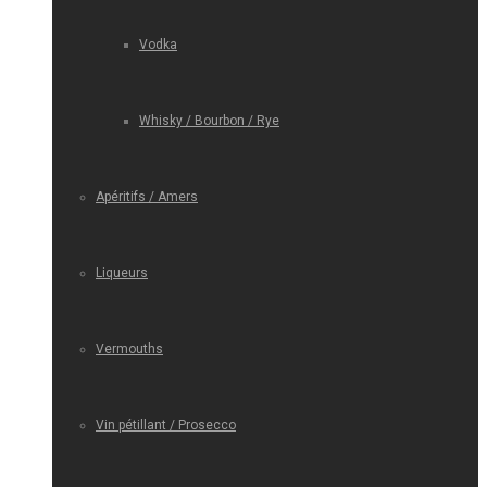
Vodka
Whisky / Bourbon / Rye
Apéritifs / Amers
Liqueurs
Vermouths
Vin pétillant / Prosecco