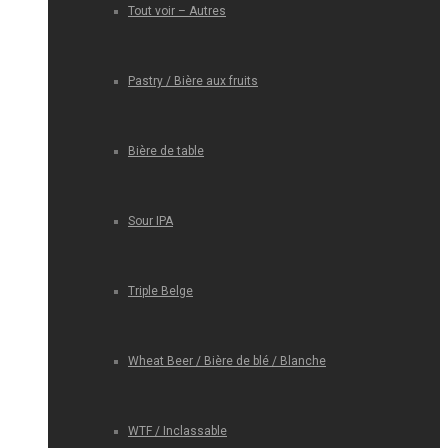
Tout voir – Autres
Pastry / Bière aux fruits
Bière de table
Sour IPA
Triple Belge
Wheat Beer / Bière de blé / Blanche
WTF / Inclassable