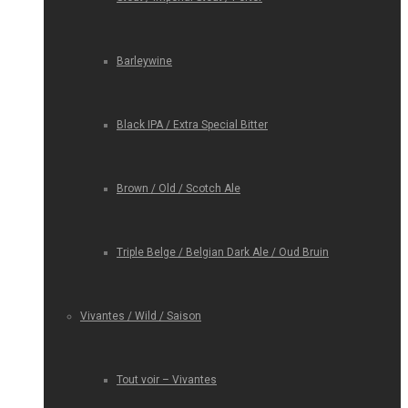
Barleywine
Black IPA / Extra Special Bitter
Brown / Old / Scotch Ale
Triple Belge / Belgian Dark Ale / Oud Bruin
Vivantes / Wild / Saison
Tout voir – Vivantes