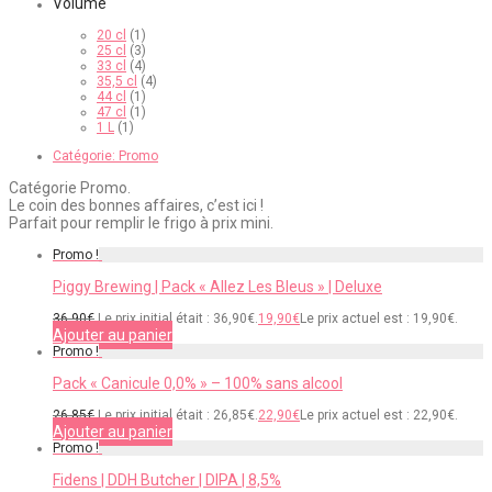
Volume
20 cl
(1)
25 cl
(3)
33 cl
(4)
35,5 cl
(4)
44 cl
(1)
47 cl
(1)
1 L
(1)
Catégorie:
Promo
Catégorie Promo.
Le coin des bonnes affaires, c’est ici !
Parfait pour remplir le frigo à prix mini.
Promo !
Piggy Brewing | Pack « Allez Les Bleus » | Deluxe
36,90
€
Le prix initial était : 36,90€.
19,90
€
Le prix actuel est : 19,90€.
Ajouter au panier
Promo !
Pack « Canicule 0,0% » – 100% sans alcool
26,85
€
Le prix initial était : 26,85€.
22,90
€
Le prix actuel est : 22,90€.
Ajouter au panier
Promo !
Fidens | DDH Butcher | DIPA | 8,5%