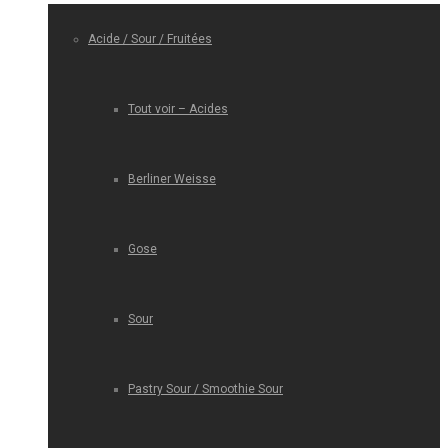
Acide / Sour / Fruitées
Tout voir – Acides
Berliner Weisse
Gose
Sour
Pastry Sour / Smoothie Sour