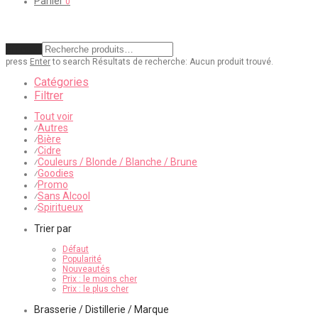
Panier
0
Effacer
press
Enter
to search
Résultats de recherche:
Aucun produit trouvé.
Catégories
Filtrer
Tout voir
Autres
⁄
Bière
⁄
Cidre
⁄
Couleurs / Blonde / Blanche / Brune
⁄
Goodies
⁄
Promo
⁄
Sans Alcool
⁄
Spiritueux
⁄
Trier par
Défaut
Popularité
Nouveautés
Prix : le moins cher
Prix : le plus cher
Brasserie / Distillerie / Marque