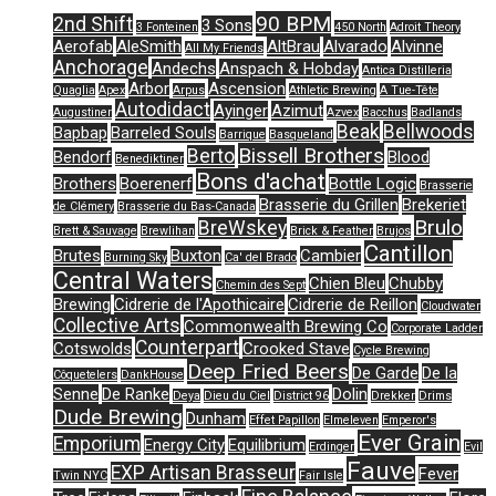
90 BPM
2nd Shift
3 Sons
3 Fonteinen
450 North
Adroit Theory
Aerofab
AleSmith
AltBrau
Alvarado
Alvinne
All My Friends
Anchorage
Andechs
Anspach & Hobday
Antica Distilleria
Arbor
Ascension
Quaglia
Apex
Arpus
Athletic Brewing
A Tue-Tête
Autodidact
Ayinger
Azimut
Augustiner
Azvex
Bacchus
Badlands
Beak
Bellwoods
Bapbap
Barreled Souls
Barrique
Basqueland
Bissell Brothers
Berto
Bendorf
Blood
Benediktiner
Bons d'achat
Brothers
Boerenerf
Bottle Logic
Brasserie
Brasserie du Grillen
Brekeriet
de Clémery
Brasserie du Bas-Canada
Brulo
BreWskey
Brett & Sauvage
Brewlihan
Brick & Feather
Brujos
Cantillon
Brutes
Buxton
Cambier
Burning Sky
Ca' del Brado
Central Waters
Chien Bleu
Chubby
Chemin des Sept
Brewing
Cidrerie de l'Apothicaire
Cidrerie de Reillon
Cloudwater
Collective Arts
Commonwealth Brewing Co
Corporate Ladder
Counterpart
Cotswolds
Crooked Stave
Cycle Brewing
Deep Fried Beers
De Garde
De la
Côquetelers
DankHouse
Senne
De Ranke
Dolin
Deya
Dieu du Ciel
District 96
Drekker
Drims
Dude Brewing
Dunham
Effet Papillon
Elmeleven
Emperor's
Ever Grain
Emporium
Energy City
Equilibrium
Erdinger
Evil
Fauve
EXP Artisan Brasseur
Fever
Twin NYC
Fair Isle