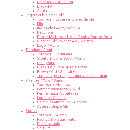
Bitter Ale / Extra Bitter
Black IPA
Autres
Lagers et bières de blé
Tout voir – Lagers et bières de blé
Pils
India Pale Lager / Cold IPA
Rauchbier
Bock / Maibock / Helles Bock / Doppel Bock
Bière de blé / Wheat Ale / Weizen
Lager / Autre
Torréfiée / Stout
Tout voir – Torréfiées
Stout / Imperial Stout / Porter
Barleywine
Black IPA / Extra Special Bitter
Brown / Old / Scotch Ale
Triple Belge / Belgian Dark Ale / Oud Bruin
Vivantes / Wild / Saison
Tout voir – Vivantes
Fermentation Mixte / Wild
Fermentation Spontanée
Lambic / Gueuze
Saison / Farmhouse / Grisette
Autres / Grape Ale
Autres
Tout voir – Autres
Pastry / Bière aux fruits
Bière de table
Sour IPA