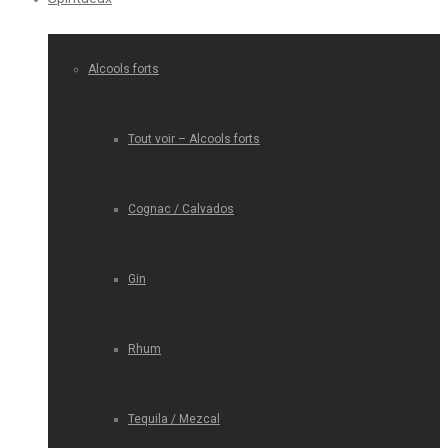
Alcools forts
Tout voir – Alcools forts
Cognac / Calvados
Gin
Rhum
Tequila / Mezcal