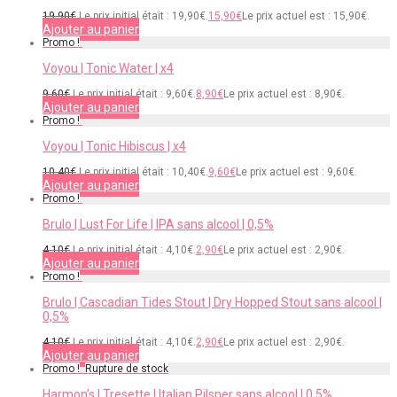
19,90
€
Le prix initial était : 19,90€.
15,90
€
Le prix actuel est : 15,90€.
Ajouter au panier
Promo !
Voyou | Tonic Water | x4
9,60
€
Le prix initial était : 9,60€.
8,90
€
Le prix actuel est : 8,90€.
Ajouter au panier
Promo !
Voyou | Tonic Hibiscus | x4
10,40
€
Le prix initial était : 10,40€.
9,60
€
Le prix actuel est : 9,60€.
Ajouter au panier
Promo !
Brulo | Lust For Life | IPA sans alcool | 0,5%
4,10
€
Le prix initial était : 4,10€.
2,90
€
Le prix actuel est : 2,90€.
Ajouter au panier
Promo !
Brulo | Cascadian Tides Stout | Dry Hopped Stout sans alcool |
0,5%
4,10
€
Le prix initial était : 4,10€.
2,90
€
Le prix actuel est : 2,90€.
Ajouter au panier
Promo !
Harmon’s | Tresette | Italian Pilsner sans alcool | 0,5%