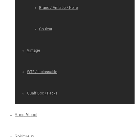
Brune / Ambrée / Noire
Couleur
Vintage
WTF / Inclassable
Quaff Box / Packs
Sans Alcool
Spiritueux