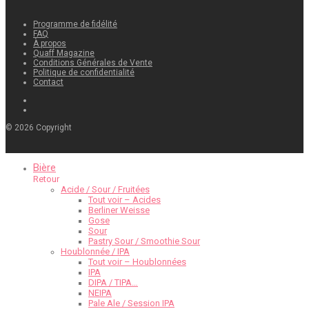
Programme de fidélité
FAQ
À propos
Quaff Magazine
Conditions Générales de Vente
Politique de confidentialité
Contact
©
2026
Copyright
Bière
Retour
Acide / Sour / Fruitées
Tout voir – Acides
Berliner Weisse
Gose
Sour
Pastry Sour / Smoothie Sour
Houblonnée / IPA
Tout voir – Houblonnées
IPA
DIPA / TIPA…
NEIPA
Pale Ale / Session IPA