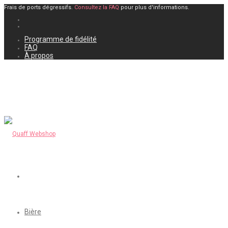
Frais de ports dégressifs.
Consultez la FAQ
pour plus d'informations.
Programme de fidélité
FAQ
À propos
Bière