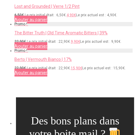
Lost and Grounded | Verre 1/2 Pint
6,50
€
Le prix initial était : 6,50€.
4,90
€
Le prix actuel est : 4,90€.
Ajouter au panier
Promo !
The Bitter Truth | Old Time Aromatic Bitters | 39%
22,90
€
Le prix initial était : 22,90€.
9,90
€
Le prix actuel est : 9,90€.
Ajouter au panier
Promo !
Berto | Vermouth Bianco | 17%
22,90
€
Le prix initial était : 22,90€.
15,90
€
Le prix actuel est : 15,90€.
Ajouter au panier
Des bons plans dans
votre boite mail ?