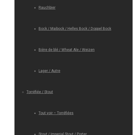
Rauchbier
Bock / Maibock / Helles Bock / Doppel Bock
Bière de blé / Wheat Ale / Weizen
Lager / Autre
Torréfiée / Stout
Tout voir – Torréfiées
Stout / Imperial Stout / Porter