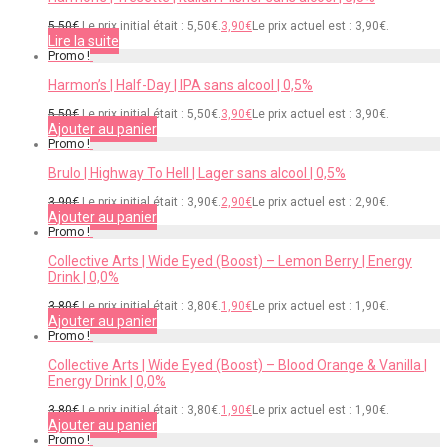
5,50
€
Le prix initial était : 5,50€.
3,90
€
Le prix actuel est : 3,90€.
Lire la suite
Promo !
Harmon’s | Half-Day | IPA sans alcool | 0,5%
5,50
€
Le prix initial était : 5,50€.
3,90
€
Le prix actuel est : 3,90€.
Ajouter au panier
Promo !
Brulo | Highway To Hell | Lager sans alcool | 0,5%
3,90
€
Le prix initial était : 3,90€.
2,90
€
Le prix actuel est : 2,90€.
Ajouter au panier
Promo !
Collective Arts | Wide Eyed (Boost) – Lemon Berry | Energy
Drink | 0,0%
3,80
€
Le prix initial était : 3,80€.
1,90
€
Le prix actuel est : 1,90€.
Ajouter au panier
Promo !
Collective Arts | Wide Eyed (Boost) – Blood Orange & Vanilla |
Energy Drink | 0,0%
3,80
€
Le prix initial était : 3,80€.
1,90
€
Le prix actuel est : 1,90€.
Ajouter au panier
Promo !