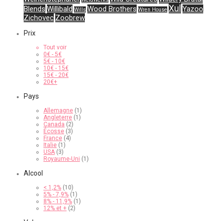
Xul
Blends
Willibald
Wood Brothers
Yazoo
Wills
Wren House
Zichovec
Zoobrew
Prix
Tout voir
0
€
-
5
€
5
€
-
10
€
10
€
-
15
€
15
€
-
20
€
20
€
+
Pays
Allemagne
(1)
Angleterre
(1)
Canada
(2)
Écosse
(3)
France
(4)
Italie
(1)
USA
(3)
Royaume-Uni
(1)
Alcool
< 1,2%
(10)
5% - 7,9%
(1)
8% - 11,9%
(1)
12% et +
(2)