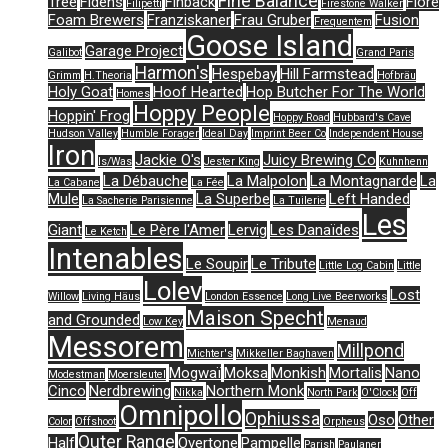
Fine Balance
Tree
Fidens
Finback
Flore
Filipetti
Firestone Walker
Foam Brewers
Franziskaner
Frau Gruber
Fusion
Frequentem
Goose Island
Garage Project
Galibot
Grand Paris
Harmon's
Hespebay
Hill Farmstead
Grimm
H.Theoria
Hofbräu
Holy Goat
Hoof Hearted
Hop Butcher For The World
Homes
Hoppy People
Hoppin' Frog
Hoppy Road
Hubbard's Cave
Hudson Valley
Humble Forager
Ideal Day
Imprint Beer Co
Independent House
Iron
Jackie O's
Juicy Brewing Co
Is/Was
Jester King
Kuhnhenn
La Débauche
La Malpolon
La Montagnarde
La
La Cabane
La Fée
Mule
La Superbe
Left Handed
La Sacherie Parisienne
La Tuilerie
Les
Giant
Le Père l'Amer
Lervig
Les Danaïdes
Le Ketch
Intenables
Le Soupir
Le Tribute
Little Log Cabin
Little
Lolev
Lost
Willow
Living Häus
London Essence
Long Live Beerworks
Maison Specht
and Grounded
Low Key
Menaud
Messorem
Millpond
Michter's
Mikkeller Baghaven
Mogwaï
Moksa
Monkish
Mortalis
Nano
Modestman
Moersleutel
Cinco
Nerdbrewing
Northern Monk
Nikka
North Park
O'Clock
Off
Omnipollo
Ophiussa
Oso
Other
Color
Offshoot
Orpheus
Outer Range
Half
Overtone
Pampelle
Parish
Paulaner