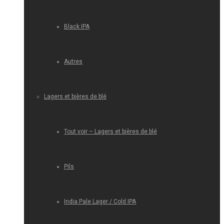
Black IPA
Autres
Lagers et bières de blé
Tout voir – Lagers et bières de blé
Pils
India Pale Lager / Cold IPA