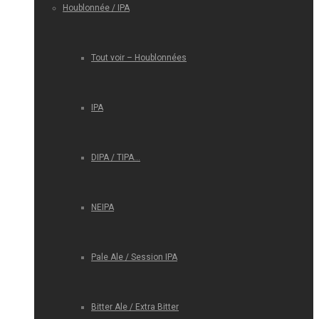
Houblonnée / IPA
Tout voir – Houblonnées
IPA
DIPA / TIPA…
NEIPA
Pale Ale / Session IPA
Bitter Ale / Extra Bitter