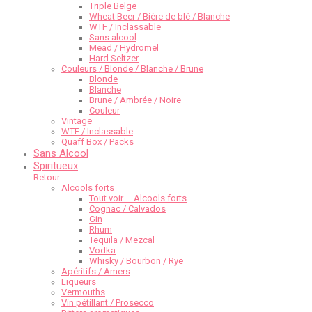
Triple Belge
Wheat Beer / Bière de blé / Blanche
WTF / Inclassable
Sans alcool
Mead / Hydromel
Hard Seltzer
Couleurs / Blonde / Blanche / Brune
Blonde
Blanche
Brune / Ambrée / Noire
Couleur
Vintage
WTF / Inclassable
Quaff Box / Packs
Sans Alcool
Spiritueux
Retour
Alcools forts
Tout voir – Alcools forts
Cognac / Calvados
Gin
Rhum
Tequila / Mezcal
Vodka
Whisky / Bourbon / Rye
Apéritifs / Amers
Liqueurs
Vermouths
Vin pétillant / Prosecco