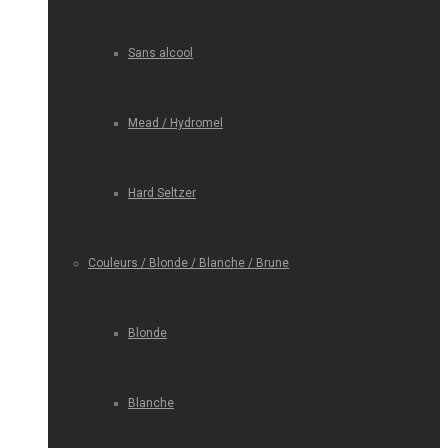
Sans alcool
Mead / Hydromel
Hard Seltzer
Couleurs / Blonde / Blanche / Brune
Blonde
Blanche